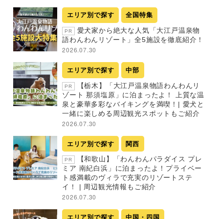
エリア別で探す
全国特集
愛犬家から絶大な人気「大江戸温泉物
PR
語わんわんリゾート」全5施設を徹底紹介！
2026.07.30
エリア別で探す
中部
【栃木】「大江戸温泉物語わんわんリ
PR
ゾート 那須塩原」に泊まったよ！ 上質な温
泉と豪華多彩なバイキングを満喫！| 愛犬と
一緒に楽しめる周辺観光スポットもご紹介
2026.07.30
エリア別で探す
関西
【和歌山】「わんわんパラダイス プレ
PR
ミア 南紀白浜」に泊まったよ！プライベー
ト感満載のヴィラで充実のリゾートステ
イ！ | 周辺観光情報もご紹介
2026.07.30
エリア別で探す
中国・四国