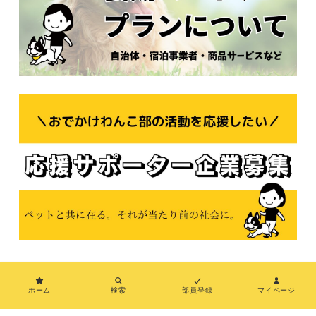
© 2021おでかけわんこ部
ホーム
検索
部員登録
マイページ