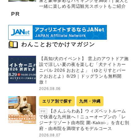
泉と豪華多彩なバイキングを満喫！| 愛犬と
一緒に楽しめる周辺観光スポットもご紹介
PR
わんことおでかけマガジン
【高知/犬のイベント】 雲上のアウトドア施
設で涼しい夏の夜を楽しむ「犬ナイトカー
ニバル 2026 おおとよ」（ゆとりすとパー
クおおとよ）8/29｜ドッグランも無料開
放！
2026.08.06
エリア別で探す
九州・沖縄
【さんふらわあ】ウィズペットルーム
PR
で快適な九州旅へ！ニューオープンの「レ
ジーナリゾート由布院 圍-Kakoi-」を含む別
府・由布院を満喫するモデルコース
2026.08.07