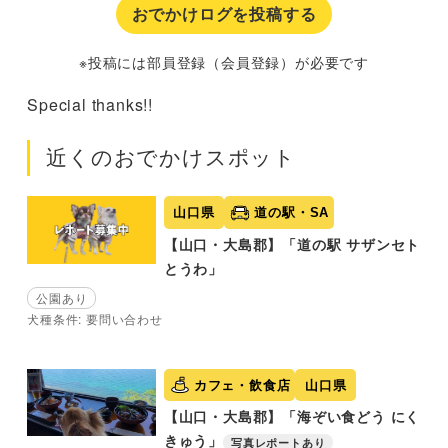
おでかけログを投稿する
※投稿には部員登録（会員登録）が必要です
Special thanks!!
近くのおでかけスポット
山口県
道の駅・SA
【山口・大島郡】「道の駅 サザンセト
とうわ」
公園あり
犬種条件: 要問い合わせ
カフェ・飲食店
山口県
【山口・大島郡】「海ぞい食どう にく
きゅう」
写真レポートあり