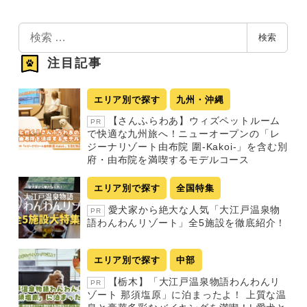
検
検索
索
注目記事
エリア別で探す
九州・沖縄
【さんふらわあ】ウィズペットルーム
PR
で快適な九州旅へ！ニューオープンの「レ
ジーナリゾート由布院 圍-Kakoi-」を含む別
府・由布院を満喫するモデルコース
エリア別で探す
全国特集
愛犬家から絶大な人気「大江戸温泉物
PR
語わんわんリゾート」全5施設を徹底紹介！
エリア別で探す
中部
【栃木】「大江戸温泉物語わんわんリ
PR
ゾート 那須塩原」に泊まったよ！ 上質な温