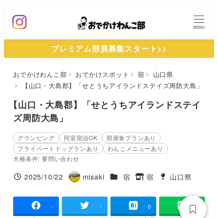
メ
イ
MENU
ン
プレミアム部員募集スタート>>
コ
ン
おでかけわんこ部
おでかけスポット
宿
山口県
テ
【山口・大島郡】「せとうちアイランドステイズ周防大島」
ン
ツ
【山口・大島郡】「せとうちアイランドステイ
へ
ズ周防大島」
移
グランピング
同室宿泊OK
部屋食プランあり
動
プライベートドッグランあり
わんこメニューあり
犬種条件: 要問い合わせ
施設ジャンル
2025/10/22
misaki
宿
宿
山口県
投稿日
著
タグ
タグ
者
-
-
0