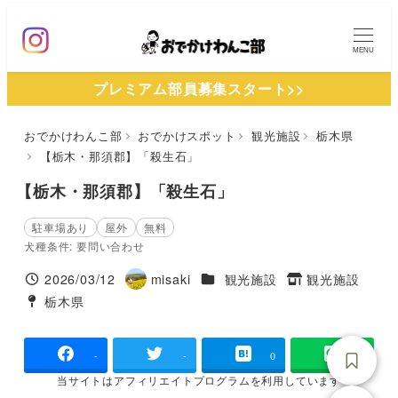
メ
イ
MENU
ン
プレミアム部員募集スタート>>
コ
ン
おでかけわんこ部
おでかけスポット
観光施設
栃木県
テ
【栃木・那須郡】「殺生石」
ン
ツ
【栃木・那須郡】「殺生石」
へ
駐車場あり
屋外
無料
移
犬種条件: 要問い合わせ
動
施設ジャンル
2026/03/12
misaki
観光施設
観光施設
投稿日
著
タグ
栃木県
タグ
者
-
-
0
当サイトは
アフィリエイトプログラムを
利用しています