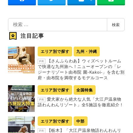
検
検索
索
注目記事
エリア別で探す
九州・沖縄
【さんふらわあ】ウィズペットルーム
PR
で快適な九州旅へ！ニューオープンの「レ
ジーナリゾート由布院 圍-Kakoi-」を含む別
府・由布院を満喫するモデルコース
エリア別で探す
全国特集
愛犬家から絶大な人気「大江戸温泉物
PR
語わんわんリゾート」全5施設を徹底紹介！
エリア別で探す
中部
【栃木】「大江戸温泉物語わんわんリ
PR