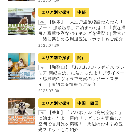
エリア別で探す
中部
【栃木】「大江戸温泉物語わんわんリ
PR
ゾート 那須塩原」に泊まったよ！ 上質な温
泉と豪華多彩なバイキングを満喫！| 愛犬と
一緒に楽しめる周辺観光スポットもご紹介
2026.07.30
エリア別で探す
関西
【和歌山】「わんわんパラダイス プレ
PR
ミア 南紀白浜」に泊まったよ！プライベー
ト感満載のヴィラで充実のリゾートステ
イ！ | 周辺観光情報もご紹介
2026.07.30
エリア別で探す
中国・四国
【香川】「アパホテル〈高松空港〉」
PR
に泊まったよ！屋内ドッグランも完備した
空間で香川旅を満喫！ | 周辺のおすすめ観
光スポットもご紹介