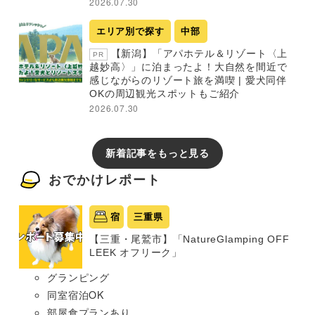
2026.07.30
エリア別で探す
中部
【新潟】「アパホテル＆リゾート〈上
PR
越妙高〉」に泊まったよ！大自然を間近で
感じながらのリゾート旅を満喫 | 愛犬同伴
OKの周辺観光スポットもご紹介
2026.07.30
新着記事をもっと見る
おでかけレポート
宿
三重県
【三重・尾鷲市】「NatureGlamping OFF
LEEK オフリーク」
グランピング
同室宿泊OK
部屋食プランあり