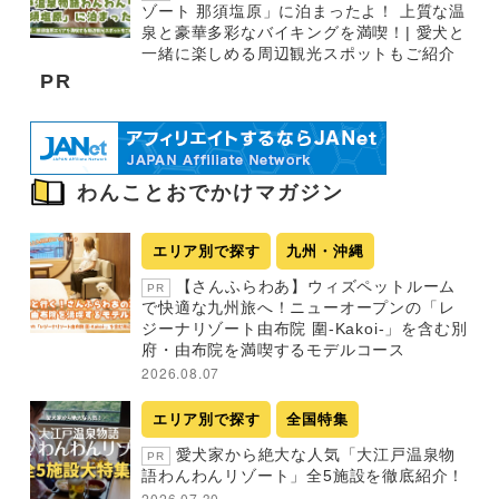
ゾート 那須塩原」に泊まったよ！ 上質な温
泉と豪華多彩なバイキングを満喫！| 愛犬と
一緒に楽しめる周辺観光スポットもご紹介
PR
わんことおでかけマガジン
エリア別で探す
九州・沖縄
【さんふらわあ】ウィズペットルーム
PR
で快適な九州旅へ！ニューオープンの「レ
ジーナリゾート由布院 圍-Kakoi-」を含む別
府・由布院を満喫するモデルコース
2026.08.07
エリア別で探す
全国特集
愛犬家から絶大な人気「大江戸温泉物
PR
語わんわんリゾート」全5施設を徹底紹介！
2026.07.30