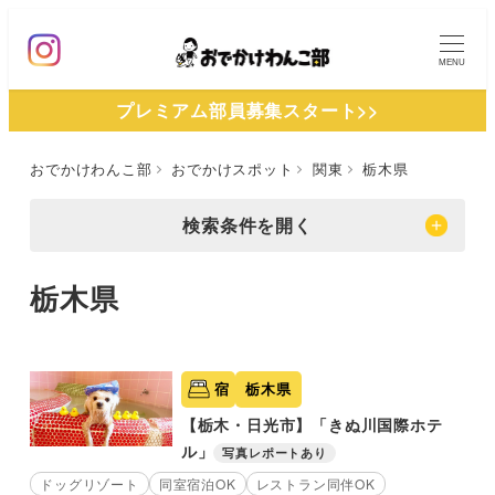
メ
イ
MENU
ン
プレミアム部員募集スタート>>
コ
ン
おでかけわんこ部
おでかけスポット
関東
栃木県
テ
ン
検索条件を開く
ツ
へ
栃木県
移
動
宿
栃木県
【栃木・日光市】「きぬ川国際ホテ
ル」
写真レポートあり
ドッグリゾート
同室宿泊OK
レストラン同伴OK