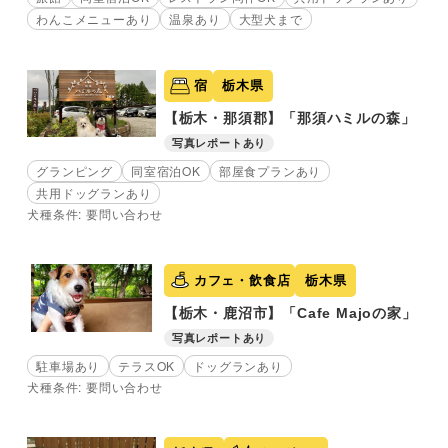
わんこメニューあり
温泉あり
大型犬まで
宿
栃木県
【栃木・那須郡】「那須ハミルの森」
写真レポートあり
グランピング
同室宿泊OK
部屋食プランあり
共用ドッグランあり
犬種条件: 要問い合わせ
カフェ・飲食店
栃木県
【栃木・鹿沼市】「Cafe Majoの家」
写真レポートあり
駐車場あり
テラスOK
ドッグランあり
犬種条件: 要問い合わせ