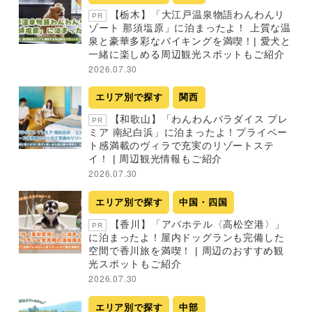
【栃木】「大江戸温泉物語わんわんリ
PR
ゾート 那須塩原」に泊まったよ！ 上質な温
泉と豪華多彩なバイキングを満喫！| 愛犬と
一緒に楽しめる周辺観光スポットもご紹介
2026.07.30
エリア別で探す
関西
【和歌山】「わんわんパラダイス プレ
PR
ミア 南紀白浜」に泊まったよ！プライベー
ト感満載のヴィラで充実のリゾートステ
イ！ | 周辺観光情報もご紹介
2026.07.30
エリア別で探す
中国・四国
【香川】「アパホテル〈高松空港〉」
PR
に泊まったよ！屋内ドッグランも完備した
空間で香川旅を満喫！ | 周辺のおすすめ観
光スポットもご紹介
2026.07.30
エリア別で探す
中部