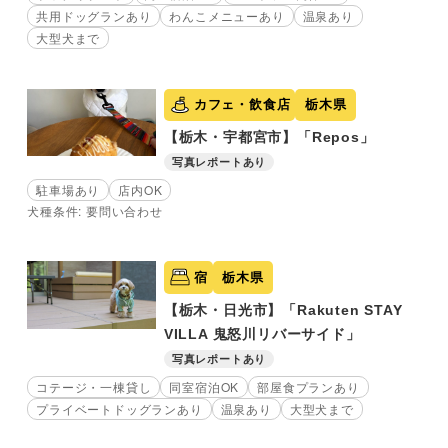
共用ドッグランあり
わんこメニューあり
温泉あり
大型犬まで
カフェ・飲食店
栃木県
【栃木・宇都宮市】「Repos」
写真レポートあり
駐車場あり
店内OK
犬種条件: 要問い合わせ
宿
栃木県
【栃木・日光市】「Rakuten STAY
VILLA 鬼怒川リバーサイド」
写真レポートあり
コテージ・一棟貸し
同室宿泊OK
部屋食プランあり
プライベートドッグランあり
温泉あり
大型犬まで