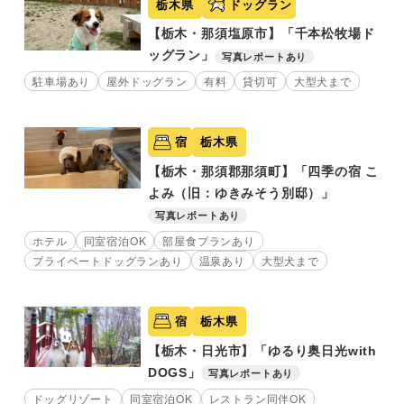
栃木県
ドッグラン
【栃木・那須塩原市】「千本松牧場ド
ッグラン」
写真レポートあり
駐車場あり
屋外ドッグラン
有料
貸切可
大型犬まで
宿
栃木県
【栃木・那須郡那須町】「四季の宿 こ
よみ（旧：ゆきみそう別邸）」
写真レポートあり
ホテル
同室宿泊OK
部屋食プランあり
プライベートドッグランあり
温泉あり
大型犬まで
宿
栃木県
【栃木・日光市】「ゆるり奥日光with
DOGS」
写真レポートあり
ドッグリゾート
同室宿泊OK
レストラン同伴OK