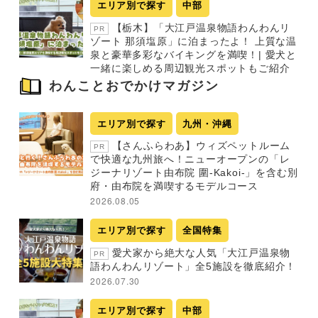
エリア別で探す
中部
【栃木】「大江戸温泉物語わんわんリ
PR
ゾート 那須塩原」に泊まったよ！ 上質な温
泉と豪華多彩なバイキングを満喫！| 愛犬と
一緒に楽しめる周辺観光スポットもご紹介
わんことおでかけマガジン
エリア別で探す
九州・沖縄
【さんふらわあ】ウィズペットルーム
PR
で快適な九州旅へ！ニューオープンの「レ
ジーナリゾート由布院 圍-Kakoi-」を含む別
府・由布院を満喫するモデルコース
2026.08.05
エリア別で探す
全国特集
愛犬家から絶大な人気「大江戸温泉物
PR
語わんわんリゾート」全5施設を徹底紹介！
2026.07.30
エリア別で探す
中部