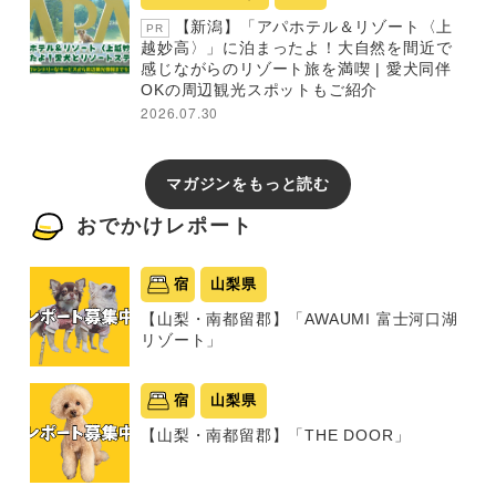
【新潟】「アパホテル＆リゾート〈上
PR
越妙高〉」に泊まったよ！大自然を間近で
感じながらのリゾート旅を満喫 | 愛犬同伴
OKの周辺観光スポットもご紹介
2026.07.30
マガジンをもっと読む
おでかけレポート
宿
山梨県
【山梨・南都留郡】「AWAUMI 富士河口湖
リゾート」
宿
山梨県
【山梨・南都留郡】「THE DOOR」