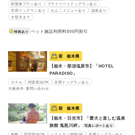
部屋食プランあり
プライベートドッグランあり
共用ドッグランあり
わんこメニューあり
温泉あり
大型犬まで
ペット施設利用料500円割引
特典あり
宿
栃木県
【栃木・那須塩原市】「HOTEL
PARADISO」
ホテル
同室宿泊OK
共用ドッグランあり
犬種条件: 要問い合わせ
宿
栃木県
【栃木・日光市】「愛犬と楽しむ温泉
旅館 鬼怒川絆」
写真レポートあり
旅館
同室宿泊OK
レストラン同伴OK
共用ドッグランあり