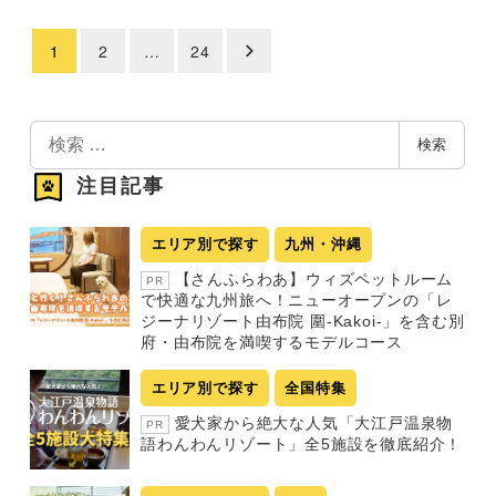
1
2
…
24
投
稿
の
検
検索
索
ペ
注目記事
ー
ジ
エリア別で探す
九州・沖縄
送
【さんふらわあ】ウィズペットルーム
PR
り
で快適な九州旅へ！ニューオープンの「レ
ジーナリゾート由布院 圍-Kakoi-」を含む別
府・由布院を満喫するモデルコース
エリア別で探す
全国特集
愛犬家から絶大な人気「大江戸温泉物
PR
語わんわんリゾート」全5施設を徹底紹介！