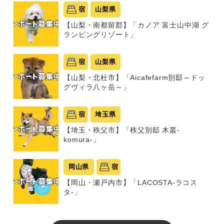
宿
山梨県
【山梨・南都留郡】「カノア 富士山中湖 グ
ランピングリゾート」
宿
山梨県
【山梨・北杜市】「Aicafefarm別邸～ドッ
グヴィラ八ヶ岳～」
宿
埼玉県
【埼玉・秩父市】「秩父別邸 木叢-
komura-」
岡山県
宿
【岡山・瀬戸内市】「LACOSTA-ラコス
タ-」