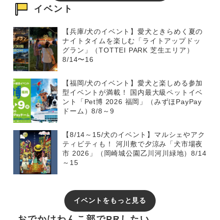
イベント
【兵庫/犬のイベント】愛犬ときらめく夏の
ナイトタイムを楽しむ「ライトアップドッ
グラン」（TOTTEI PARK 芝生エリア）
8/14〜16
【福岡/犬のイベント】愛犬と楽しめる参加
型イベントが満載！ 国内最大級ペットイベ
ント「Pet博 2026 福岡」（みずほPayPay
ドーム）8/8～9
【8/14～15/犬のイベント】マルシェやアク
ティビティも！ 河川敷で夕涼み「犬市場夜
市 2026」（岡崎城公園乙川河川緑地）8/14
～15
イベントをもっと見る
おでかけわんこ部でPRしたい