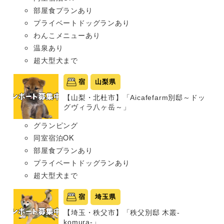
部屋食プランあり
プライベートドッグランあり
わんこメニューあり
温泉あり
超大型犬まで
宿
山梨県
【山梨・北杜市】「Aicafefarm別邸～ドッ
グヴィラ八ヶ岳～」
グランピング
同室宿泊OK
部屋食プランあり
プライベートドッグランあり
超大型犬まで
宿
埼玉県
【埼玉・秩父市】「秩父別邸 木叢-
komura-」