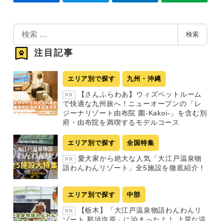
検
検索
索
注目記事
エリア別で探す
九州・沖縄
【さんふらわあ】ウィズペットルーム
PR
で快適な九州旅へ！ニューオープンの「レ
ジーナリゾート由布院 圍-Kakoi-」を含む別
府・由布院を満喫するモデルコース
エリア別で探す
全国特集
愛犬家から絶大な人気「大江戸温泉物
PR
語わんわんリゾート」全5施設を徹底紹介！
エリア別で探す
中部
【栃木】「大江戸温泉物語わんわんリ
PR
ゾート 那須塩原」に泊まったよ！ 上質な温