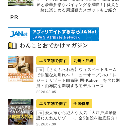
泉と豪華多彩なバイキングを満喫！| 愛犬と
一緒に楽しめる周辺観光スポットもご紹介
PR
わんことおでかけマガジン
エリア別で探す
九州・沖縄
【さんふらわあ】ウィズペットルーム
PR
で快適な九州旅へ！ニューオープンの「レ
ジーナリゾート由布院 圍-Kakoi-」を含む別
府・由布院を満喫するモデルコース
2026.08.05
エリア別で探す
全国特集
愛犬家から絶大な人気「大江戸温泉物
PR
語わんわんリゾート」全5施設を徹底紹介！
2026.07.30