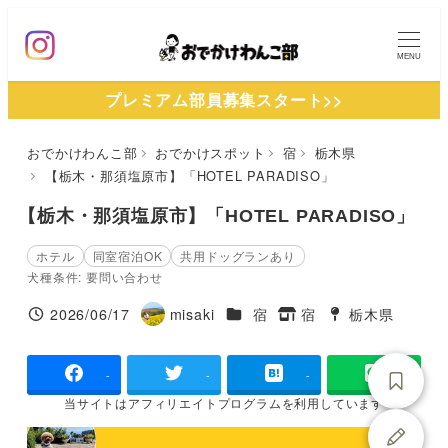
メ
イ
MENU
ン
プレミアム部員募集スタート>>
コ
ン
おでかけわんこ部
おでかけスポット
宿
栃木県
テ
【栃木・那須塩原市】「HOTEL PARADISO」
ン
ツ
【栃木・那須塩原市】「HOTEL PARADISO」
へ
ホテル
同室宿泊OK
共用ドッグランあり
移
犬種条件: 要問い合わせ
動
施設ジャンル
2026/06/17
misaki
宿
宿
栃木県
投稿日
著
タグ
タグ
者
-
-
-
当サイトは
アフィリエイトプログラムを
利用しています