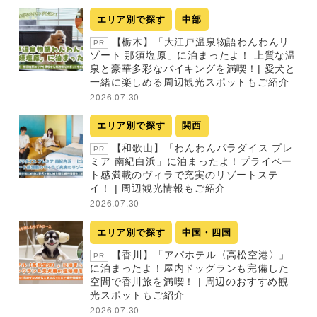
エリア別で探す
中部
【栃木】「大江戸温泉物語わんわんリ
PR
ゾート 那須塩原」に泊まったよ！ 上質な温
泉と豪華多彩なバイキングを満喫！| 愛犬と
一緒に楽しめる周辺観光スポットもご紹介
2026.07.30
エリア別で探す
関西
【和歌山】「わんわんパラダイス プレ
PR
ミア 南紀白浜」に泊まったよ！プライベー
ト感満載のヴィラで充実のリゾートステ
イ！ | 周辺観光情報もご紹介
2026.07.30
エリア別で探す
中国・四国
【香川】「アパホテル〈高松空港〉」
PR
に泊まったよ！屋内ドッグランも完備した
空間で香川旅を満喫！ | 周辺のおすすめ観
光スポットもご紹介
2026.07.30