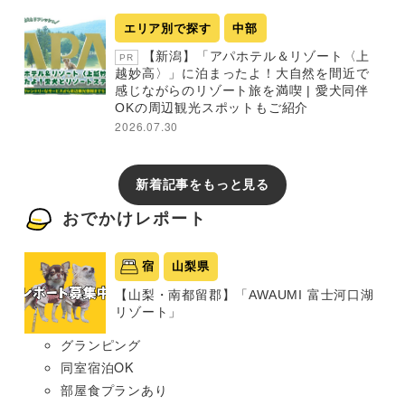
エリア別で探す
中部
【新潟】「アパホテル＆リゾート〈上
PR
越妙高〉」に泊まったよ！大自然を間近で
感じながらのリゾート旅を満喫 | 愛犬同伴
OKの周辺観光スポットもご紹介
2026.07.30
新着記事をもっと見る
おでかけレポート
宿
山梨県
【山梨・南都留郡】「AWAUMI 富士河口湖
リゾート」
グランピング
同室宿泊OK
部屋食プランあり