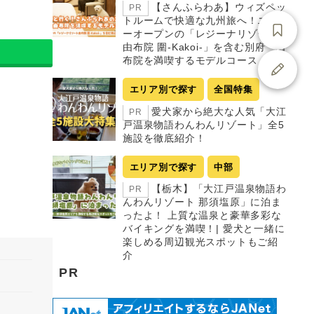
【さんふらわあ】ウィズペッ
PR
トルームで快適な九州旅へ！ニュ
ーオープンの「レジーナリゾート
由布院 圍-Kakoi-」を含む別府・由
布院を満喫するモデルコース
エリア別で探す
全国特集
愛犬家から絶大な人気「大江
PR
戸温泉物語わんわんリゾート」全5
施設を徹底紹介！
エリア別で探す
中部
【栃木】「大江戸温泉物語わ
PR
んわんリゾート 那須塩原」に泊ま
ったよ！ 上質な温泉と豪華多彩な
バイキングを満喫！| 愛犬と一緒に
楽しめる周辺観光スポットもご紹
介
PR