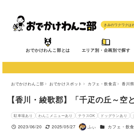
メ
イ
ン
コ
ン
テ
おでかけわんこ部とは
エリア別・企画別で探す
ン
ツ
へ
移
おでかけわんこ部
おでかけスポット
カフェ・飲食店
香川
動
【香川・綾歌郡】「千疋の丘～空
駐車場あり
わんこメニューあり
テラスOK
ドッグランあり
施設ジャンル
2023/06/20
2025/05/27
ふぃ
カフェ・飲
投稿日
更新日
著