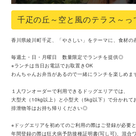
千疋の丘～空と風のテラス～っ
香川県綾川町千疋、「やさしい」をテーマに、食材の産
毎週土・日・月曜日　数量限定でランチを提供◎

※ランチは当日お電話でお取置きOK

わんちゃんお弁当があるので一緒にランチを楽しめます
１人ワンオーダーで利用できるドッグエリアでは、

大型犬（10kg以上）と小型犬（5kg以下）で分かれ
排泄物等はお持ち帰りください◎

※ドッグエリアを初めてのご利用の際はご登録が必要と
年間登録の際は狂犬病予防接種証明書(写し可)、混合ワ