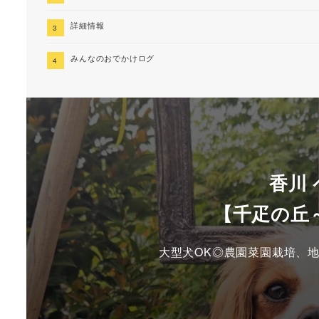
詳細情報
みんなのおでかけログ
香川
【千疋の丘
大型犬OK◎農園菜園栽培、