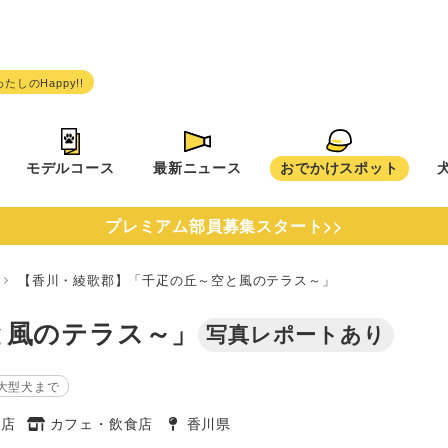
モデルコース
最新ニュース
おでかけスポット
プレミアム部員募集スタート>>
県
【香川・綾歌郡】「千疋の丘～空と風のテラス～」
と風のテラス～」
写真レポートあり
大型犬まで
食店
カフェ・飲食店
香川県
タグ
タグ