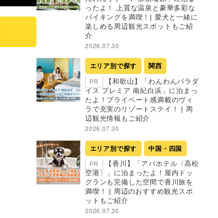
ったよ！ 上質な温泉と豪華多彩な
バイキングを満喫！| 愛犬と一緒に
楽しめる周辺観光スポットもご紹
介
2026.07.30
エリア別で探す
関西
【和歌山】「わんわんパラダ
PR
イス プレミア 南紀白浜」に泊まっ
たよ！プライベート感満載のヴィ
ラで充実のリゾートステイ！ | 周
辺観光情報もご紹介
2026.07.30
エリア別で探す
中国・四国
【香川】「アパホテル〈高松
PR
空港〉」に泊まったよ！屋内ドッ
グランも完備した空間で香川旅を
満喫！ | 周辺のおすすめ観光スポ
ットもご紹介
2026.07.30