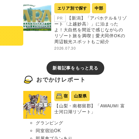
エリア別で探す
中部
【新潟】「アパホテル＆リゾ
PR
ート〈上越妙高〉」に泊まった
よ！大自然を間近で感じながらの
リゾート旅を満喫 | 愛犬同伴OKの
周辺観光スポットもご紹介
2026.07.30
新着記事をもっと見る
おでかけレポート
宿
山梨県
【山梨・南都留郡】「AWAUMI 富
士河口湖リゾート」
グランピング
同室宿泊OK
部屋食プランあり