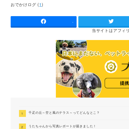
者
おでかけログ (
1
)
-
当サイトは
アフィ
千疋の丘～空と風のテラス～ってどんなとこ？
うたちゃんから写真レポートが届きました！