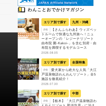
わんことおでかけマガジン
エリア別で探す
九州・沖縄
【さんふらわあ】ウィズペッ
PR
トルームで快適な九州旅へ！ニュ
ーオープンの「レジーナリゾート
由布院 圍-Kakoi-」を含む別府・由
布院を満喫するモデルコース
2026.08.05
エリア別で探す
全国特集
愛犬家から絶大な人気「大江
PR
戸温泉物語わんわんリゾート」全5
施設を徹底紹介！
2026.07.30
エリア別で探す
中部
【栃木】「大江戸温泉物語わ
PR
んわんリゾート 那須塩原」に泊ま