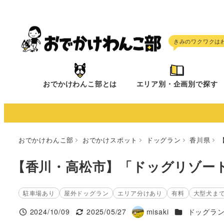
メ
イ
ン
コ
ン
テ
おでかけわんこ部とは
エリア別・企画別で探す
ン
ツ
へ
移
おでかけわんこ部
おでかけスポット
ドッグラン
香川県
動
【香川・高松市】「ドッグリゾート On
駐車場あり
屋外ドッグラン
エリア分けあり
有料
大型犬ま
施設ジャンル
2024/10/09
2025/05/27
misaki
ドッグラ
投稿日
更新日
著