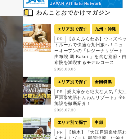
わんことおでかけマガジン
エリア別で探す
九州・沖縄
【さんふらわあ】ウィズペッ
PR
トルームで快適な九州旅へ！ニュ
ーオープンの「レジーナリゾート
由布院 圍-Kakoi-」を含む別府・由
布院を満喫するモデルコース
2026.08.05
エリア別で探す
全国特集
愛犬家から絶大な人気「大江
PR
戸温泉物語わんわんリゾート」全5
施設を徹底紹介！
2026.07.30
エリア別で探す
中部
【栃木】「大江戸温泉物語わ
PR
んわんリゾート 那須塩原」に泊ま