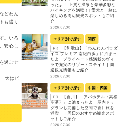
ったよ！ 上質な温泉と豪華多彩な
バイキングを満喫！| 愛犬と一緒に
などわん
楽しめる周辺観光スポットもご紹
トも盛り
介
2026.07.30
す。いろ
エリア別で探す
関西
、安心し
【和歌山】「わんわんパラダ
PR
イス プレミア 南紀白浜」に泊まっ
たよ！プライベート感満載のヴィ
を過ごせ
ラで充実のリゾートステイ！ | 周
辺観光情報もご紹介
2026.07.30
ピー犬はビ
エリア別で探す
中国・四国
い
【香川】「アパホテル〈高松
PR
空港〉」に泊まったよ！屋内ドッ
グランも完備した空間で香川旅を
満喫！ | 周辺のおすすめ観光スポ
ットもご紹介
2026.07.30