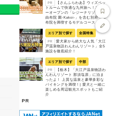
【さんふらわあ】ウィズペッ
PR
トルームで快適な九州旅へ！ニュ
ーオープンの「レジーナリゾート
由布院 圍-Kakoi-」を含む別府・由
布院を満喫するモデルコース
エリア別で探す
全国特集
愛犬家から絶大な人気「大江
PR
戸温泉物語わんわんリゾート」全5
施設を徹底紹介！
エリア別で探す
中部
【栃木】「大江戸温泉物語わ
PR
んわんリゾート 那須塩原」に泊ま
ったよ！ 上質な温泉と豪華多彩な
バイキングを満喫！| 愛犬と一緒に
楽しめる周辺観光スポットもご紹
介
PR