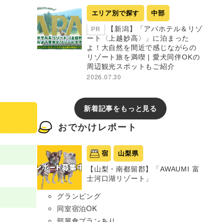
エリア別で探す
中部
【新潟】「アパホテル＆リゾ
PR
ート〈上越妙高〉」に泊まった
よ！大自然を間近で感じながらの
リゾート旅を満喫 | 愛犬同伴OKの
周辺観光スポットもご紹介
2026.07.30
新着記事をもっと見る
おでかけレポート
宿
山梨県
【山梨・南都留郡】「AWAUMI 富
士河口湖リゾート」
グランピング
同室宿泊OK
部屋食プランあり