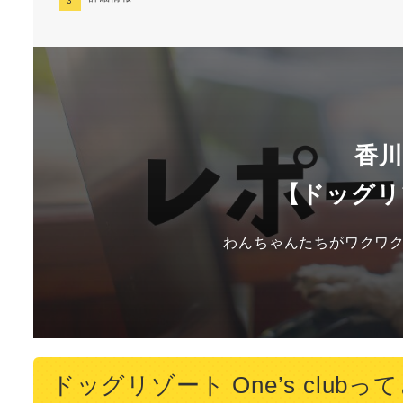
香
【ドッグリゾー
わんちゃんたちがワクワク
ドッグリゾート One’s club