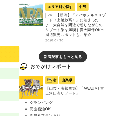
エリア別で探す
中部
【新潟】「アパホテル＆リゾ
PR
ート〈上越妙高〉」に泊まった
よ！大自然を間近で感じながらの
リゾート旅を満喫 | 愛犬同伴OKの
周辺観光スポットもご紹介
2026.07.30
新着記事をもっと見る
おでかけレポート
宿
山梨県
【山梨・南都留郡】「AWAUMI 富
士河口湖リゾート」
グランピング
同室宿泊OK
部屋食プランあり