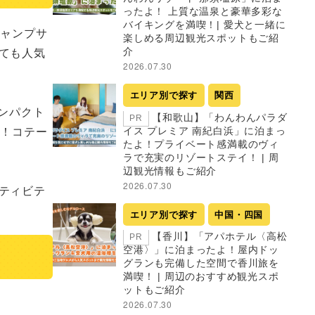
ったよ！ 上質な温泉と豪華多彩な
バイキングを満喫！| 愛犬と一緒に
キャンプサ
楽しめる周辺観光スポットもご紹
ても人気
介
2026.07.30
エリア別で探す
関西
ンパクト
【和歌山】「わんわんパラダ
PR
す！コテー
イス プレミア 南紀白浜」に泊まっ
たよ！プライベート感満載のヴィ
ラで充実のリゾートステイ！ | 周
辺観光情報もご紹介
2026.07.30
ティビテ
エリア別で探す
中国・四国
【香川】「アパホテル〈高松
PR
空港〉」に泊まったよ！屋内ドッ
グランも完備した空間で香川旅を
満喫！ | 周辺のおすすめ観光スポ
ットもご紹介
2026.07.30