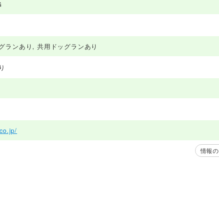
G
グランあり, 共用ドッグランあり
り
co.jp/
情報の