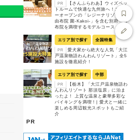
【さんふらわあ】ウィズペッ
PR
トルームで快適な九州旅へ！ニュ
ーオープンの「レジーナリゾート
由布院 圍-Kakoi-」を含む別府・由
布院を満喫するモデルコース
エリア別で探す
全国特集
愛犬家から絶大な人気「大江
PR
戸温泉物語わんわんリゾート」全5
施設を徹底紹介！
エリア別で探す
中部
【栃木】「大江戸温泉物語わ
PR
んわんリゾート 那須塩原」に泊ま
ったよ！ 上質な温泉と豪華多彩な
バイキングを満喫！| 愛犬と一緒に
楽しめる周辺観光スポットもご紹
介
PR