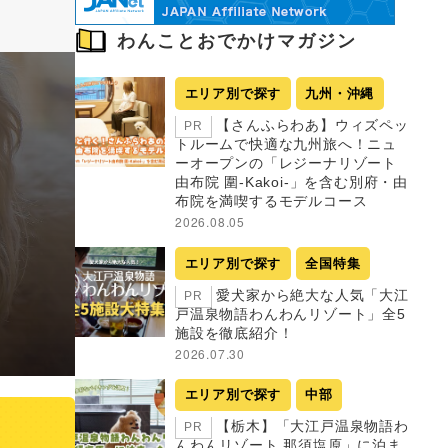
わんことおでかけマガジン
エリア別で探す
九州・沖縄
【さんふらわあ】ウィズペッ
PR
トルームで快適な九州旅へ！ニュ
ーオープンの「レジーナリゾート
由布院 圍-Kakoi-」を含む別府・由
布院を満喫するモデルコース
2026.08.05
エリア別で探す
全国特集
愛犬家から絶大な人気「大江
PR
戸温泉物語わんわんリゾート」全5
施設を徹底紹介！
2026.07.30
エリア別で探す
中部
【栃木】「大江戸温泉物語わ
PR
んわんリゾート 那須塩原」に泊ま