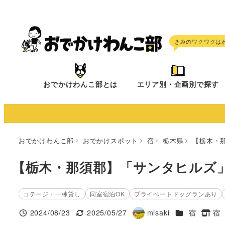
メ
イ
ン
コ
ン
テ
おでかけわんこ部とは
エリア別・企画別で探す
ン
ツ
へ
移
おでかけわんこ部
おでかけスポット
宿
栃木県
【栃木・
動
【栃木・那須郡】「サンタヒルズ
コテージ・一棟貸し
同室宿泊OK
プライベートドッグランあり
施設ジャンル
2024/08/23
2025/05/27
misaki
宿
宿
投稿日
更新日
著
タグ