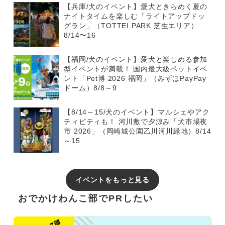
【兵庫/犬のイベント】愛犬ときらめく夏の
ナイトタイムを楽しむ「ライトアップドッ
グラン」（TOTTEI PARK 芝生エリア）
8/14〜16
【福岡/犬のイベント】愛犬と楽しめる参加
型イベントが満載！ 国内最大級ペットイベ
ント「Pet博 2026 福岡」（みずほPayPay
ドーム）8/8～9
【8/14～15/犬のイベント】マルシェやアク
ティビティも！ 河川敷で夕涼み「犬市場夜
市 2026」（岡崎城公園乙川河川緑地）8/14
～15
イベントをもっと見る
おでかけわんこ部でPRしたい