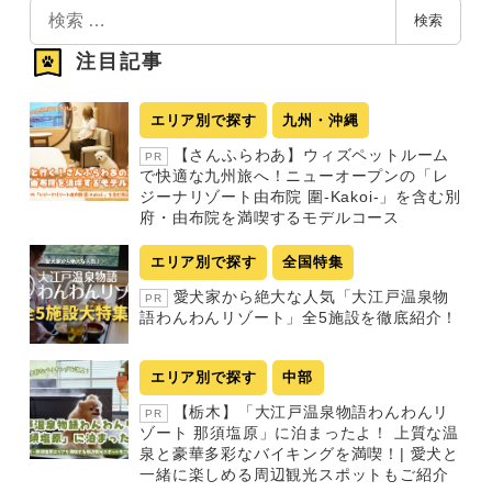
検
検索
索
注目記事
エリア別で探す
九州・沖縄
【さんふらわあ】ウィズペットルーム
PR
で快適な九州旅へ！ニューオープンの「レ
ジーナリゾート由布院 圍-Kakoi-」を含む別
府・由布院を満喫するモデルコース
エリア別で探す
全国特集
愛犬家から絶大な人気「大江戸温泉物
PR
語わんわんリゾート」全5施設を徹底紹介！
エリア別で探す
中部
【栃木】「大江戸温泉物語わんわんリ
PR
ゾート 那須塩原」に泊まったよ！ 上質な温
泉と豪華多彩なバイキングを満喫！| 愛犬と
一緒に楽しめる周辺観光スポットもご紹介