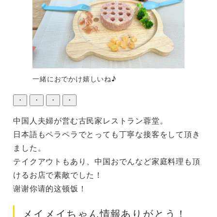
一緒におでかけ嬉しいね♪
・
・
・
・
中国人夫婦が営む古民家レストラン蓉堂。

日本語もペラペラでとっても丁寧な接客をして頂き
ました。

テイクアウトもあり、中国おでんなど家庭料理も頂
けるお店で素敵でした！

谢谢你请的这顿饭！
メイメイちゃん情報ありがとう！