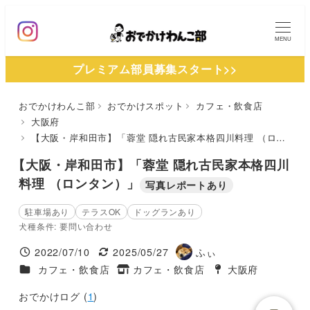
メ
イ
MENU
ン
プレミアム部員募集スタート>>
コ
ン
おでかけわんこ部
おでかけスポット
カフェ・飲食店
テ
大阪府
ン
【大阪・岸和田市】「蓉堂 隠れ古民家本格四川料理 （ロンタン）」
ツ
【大阪・岸和田市】「蓉堂 隠れ古民家本格四川
へ
料理 （ロンタン）」
写真レポートあり
移
動
駐車場あり
テラスOK
ドッグランあり
犬種条件: 要問い合わせ
2022/07/10
2025/05/27
ふぃ
投稿日
更新日
著
施設ジャンル
カフェ・飲食店
カフェ・飲食店
大阪府
タグ
者
タグ
おでかけログ (
1
)