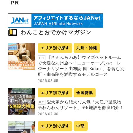
PR
わんことおでかけマガジン
エリア別で探す
九州・沖縄
【さんふらわあ】ウィズペットルーム
PR
で快適な九州旅へ！ニューオープンの「レ
ジーナリゾート由布院 圍-Kakoi-」を含む別
府・由布院を満喫するモデルコース
2026.08.05
エリア別で探す
全国特集
愛犬家から絶大な人気「大江戸温泉物
PR
語わんわんリゾート」全5施設を徹底紹介！
2026.07.30
エリア別で探す
中部