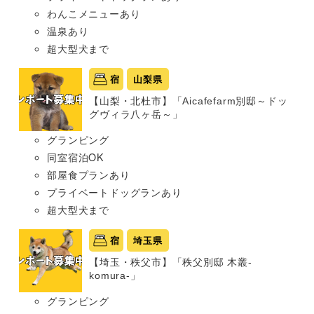
わんこメニューあり
温泉あり
超大型犬まで
宿
山梨県
【山梨・北杜市】「Aicafefarm別邸～ドッ
グヴィラ八ヶ岳～」
グランピング
同室宿泊OK
部屋食プランあり
プライベートドッグランあり
超大型犬まで
宿
埼玉県
【埼玉・秩父市】「秩父別邸 木叢-
komura-」
グランピング