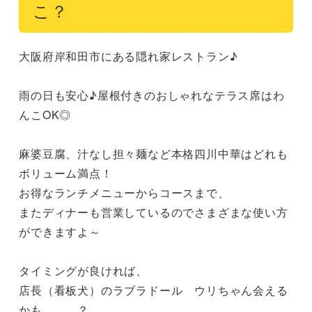
こ？
大阪府岸和田市にある隠れ家レストラン♪

雨の日も安心♪屋根付きのおしゃれなテラス席はわ
んこOK◎

麻婆豆腐、汁なし担々麺など本格四川中華はどれも
ボリューム満点！

お得なランチメニューからコースまで、

またディナーも営業しているのでさまざまな使い方
ができますよ～

タイミングが良ければ、

店長（看板犬）のラブラドール　ウリちゃん会える
かも、、、？