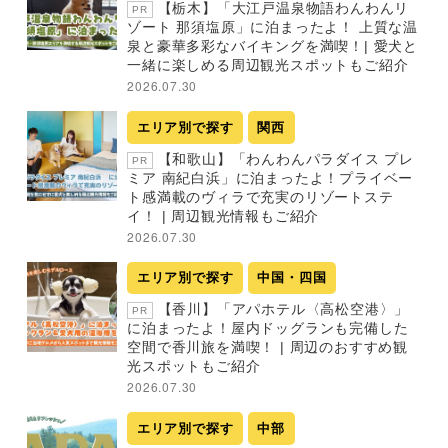
【栃木】「大江戸温泉物語わんわんリ
PR
ゾート 那須塩原」に泊まったよ！ 上質な温
泉と豪華多彩なバイキングを満喫！| 愛犬と
一緒に楽しめる周辺観光スポットもご紹介
2026.07.30
エリア別で探す
関西
【和歌山】「わんわんパラダイス プレ
PR
ミア 南紀白浜」に泊まったよ！プライベー
ト感満載のヴィラで充実のリゾートステ
イ！ | 周辺観光情報もご紹介
2026.07.30
エリア別で探す
中国・四国
【香川】「アパホテル〈高松空港〉」
PR
に泊まったよ！屋内ドッグランも完備した
空間で香川旅を満喫！ | 周辺のおすすめ観
光スポットもご紹介
2026.07.30
エリア別で探す
中部