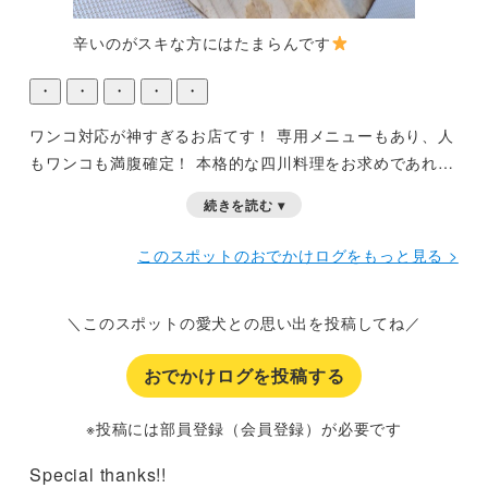
辛いのがスキな方にはたまらんです
・
・
・
・
・
ワンコ対応が神すぎるお店てす！
専用メニューもあり、人
もワンコも満腹確定！
本格的な四川料理をお求めであれ
ば、かなり満足されると思います。
テレビ取材があったよ
続きを読む ▾
うで、店内には切り抜きもありました。
このスポットのおでかけログをもっと見る >
＼このスポットの愛犬との思い出を投稿してね／
おでかけログを投稿する
※投稿には部員登録（会員登録）が必要です
Special thanks!!