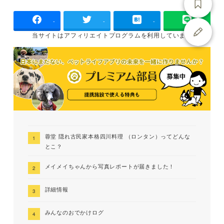
-
-
-
当サイトは
アフィリエイトプログラムを
利用しています
蓉堂 隠れ古民家本格四川料理 （ロンタン）ってどんな
とこ？
メイメイちゃんから写真レポートが届きました！
詳細情報
みんなのおでかけログ