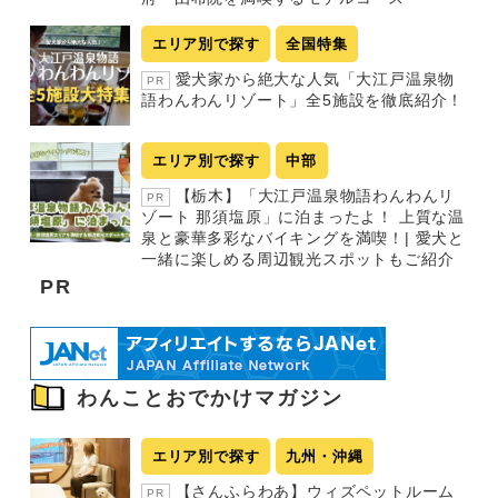
エリア別で探す
全国特集
愛犬家から絶大な人気「大江戸温泉物
PR
語わんわんリゾート」全5施設を徹底紹介！
エリア別で探す
中部
【栃木】「大江戸温泉物語わんわんリ
PR
ゾート 那須塩原」に泊まったよ！ 上質な温
泉と豪華多彩なバイキングを満喫！| 愛犬と
一緒に楽しめる周辺観光スポットもご紹介
PR
わんことおでかけマガジン
エリア別で探す
九州・沖縄
【さんふらわあ】ウィズペットルーム
PR