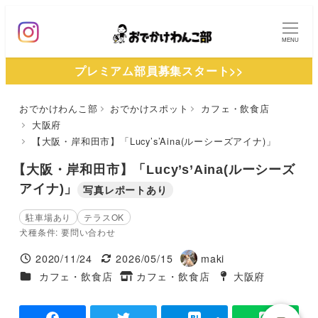
メ
イ
MENU
ン
プレミアム部員募集スタート>>
コ
ン
おでかけわんこ部
おでかけスポット
カフェ・飲食店
テ
大阪府
ン
【大阪・岸和田市】「Lucy’s’Aina(ルーシーズアイナ)」
ツ
【大阪・岸和田市】「Lucy’s’Aina(ルーシーズ
へ
アイナ)」
写真レポートあり
移
動
駐車場あり
テラスOK
犬種条件: 要問い合わせ
2020/11/24
2026/05/15
maki
投稿日
更新日
著
施設ジャンル
カフェ・飲食店
カフェ・飲食店
大阪府
タグ
者
タグ