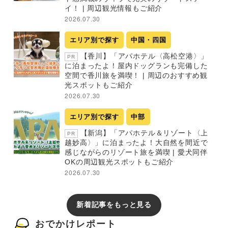
イ！ | 周辺観光情報もご紹介
2026.07.30
エリア別で探す
中国・四国
【香川】「アパホテル〈高松空港〉」
PR
に泊まったよ！屋内ドッグランも完備した
空間で香川旅を満喫！ | 周辺のおすすめ観
光スポットもご紹介
2026.07.30
エリア別で探す
中部
【新潟】「アパホテル＆リゾート〈上
PR
越妙高〉」に泊まったよ！大自然を間近で
感じながらのリゾート旅を満喫 | 愛犬同伴
OKの周辺観光スポットもご紹介
2026.07.30
新着記事をもっと見る
おでかけレポート