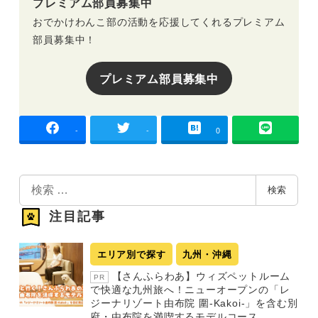
プレミアム部員募集中
おでかけわんこ部の活動を応援してくれるプレミアム
部員募集中！
プレミアム部員募集中
-
-
0
検
検索
索
注目記事
エリア別で探す
九州・沖縄
【さんふらわあ】ウィズペットルーム
PR
で快適な九州旅へ！ニューオープンの「レ
ジーナリゾート由布院 圍-Kakoi-」を含む別
府・由布院を満喫するモデルコース