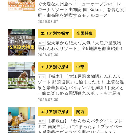
で快適な九州旅へ！ニューオープンの「レ
ジーナリゾート由布院 圍-Kakoi-」を含む別
府・由布院を満喫するモデルコース
2026.08.07
エリア別で探す
全国特集
愛犬家から絶大な人気「大江戸温泉物
PR
語わんわんリゾート」全5施設を徹底紹介！
2026.07.30
エリア別で探す
中部
【栃木】「大江戸温泉物語わんわんリ
PR
ゾート 那須塩原」に泊まったよ！ 上質な温
泉と豪華多彩なバイキングを満喫！| 愛犬と
一緒に楽しめる周辺観光スポットもご紹介
2026.07.30
エリア別で探す
関西
【和歌山】「わんわんパラダイス プレ
PR
ミア 南紀白浜」に泊まったよ！プライベー
ト感満載のヴィラで充実のリゾートステ