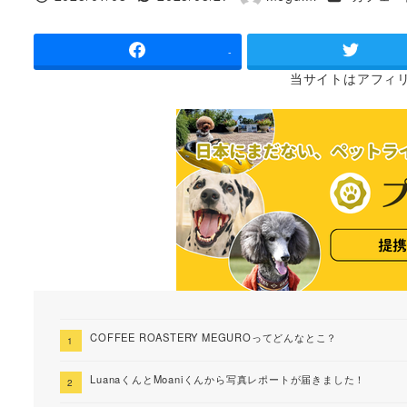
投稿日
更新日
著
者
-
当サイトは
アフィ
COFFEE ROASTERY MEGUROってどんなとこ？
LuanaくんとMoaniくんから写真レポートが届きました！