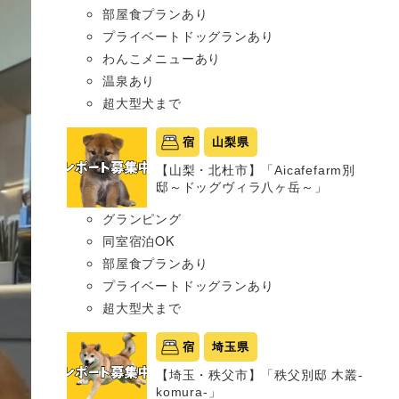
部屋食プランあり
プライベートドッグランあり
わんこメニューあり
温泉あり
超大型犬まで
宿
山梨県
【山梨・北杜市】「Aicafefarm別
邸～ドッグヴィラ八ヶ岳～」
グランピング
同室宿泊OK
部屋食プランあり
プライベートドッグランあり
超大型犬まで
宿
埼玉県
【埼玉・秩父市】「秩父別邸 木叢-
komura-」