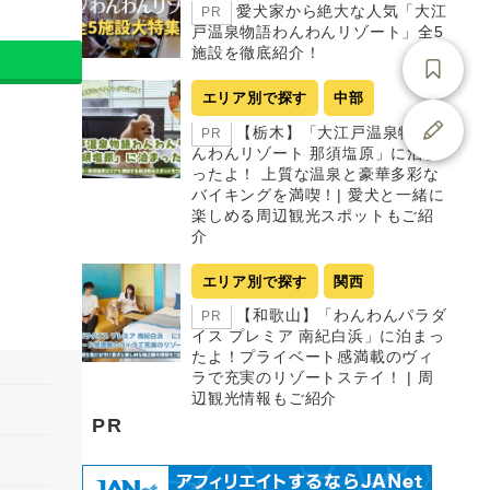
愛犬家から絶大な人気「大江
PR
戸温泉物語わんわんリゾート」全5
施設を徹底紹介！
エリア別で探す
中部
【栃木】「大江戸温泉物語わ
PR
んわんリゾート 那須塩原」に泊ま
ったよ！ 上質な温泉と豪華多彩な
バイキングを満喫！| 愛犬と一緒に
楽しめる周辺観光スポットもご紹
介
エリア別で探す
関西
【和歌山】「わんわんパラダ
PR
イス プレミア 南紀白浜」に泊まっ
たよ！プライベート感満載のヴィ
ラで充実のリゾートステイ！ | 周
辺観光情報もご紹介
PR