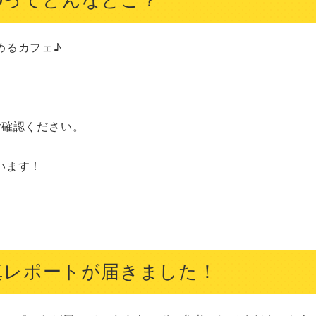
るカフェ♪

確認ください。

ます！

ら写真レポートが届きました！