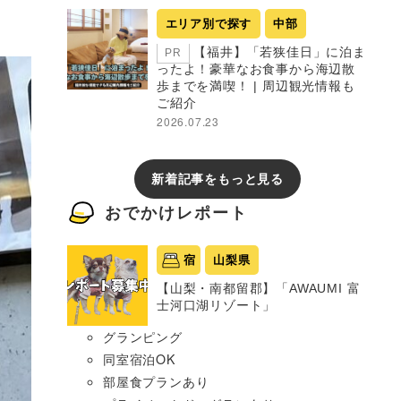
エリア別で探す
中部
【福井】「若狭佳日」に泊ま
PR
ったよ！豪華なお食事から海辺散
歩までを満喫！ | 周辺観光情報も
ご紹介
2026.07.23
新着記事をもっと見る
おでかけレポート
宿
山梨県
【山梨・南都留郡】「AWAUMI 富
士河口湖リゾート」
グランピング
同室宿泊OK
部屋食プランあり