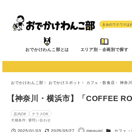
メ
イ
ン
コ
ン
テ
おでかけわんこ部とは
エリア別・企画別で探す
ン
ツ
へ
移
おでかけわんこ部
おでかけスポット
カフェ・飲食店
神奈
動
【神奈川・横浜市】「COFFEE ROA
店内OK
テラスOK
犬種条件: 要問い合わせ
施設ジャンル
2025/01/03
2025/05/27
megumi
カフェ・