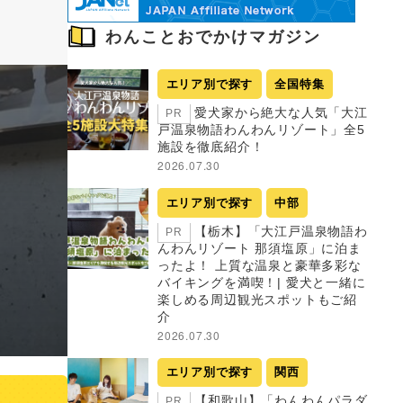
わんことおでかけマガジン
エリア別で探す
全国特集
愛犬家から絶大な人気「大江
PR
戸温泉物語わんわんリゾート」全5
施設を徹底紹介！
2026.07.30
エリア別で探す
中部
【栃木】「大江戸温泉物語わ
PR
んわんリゾート 那須塩原」に泊ま
ったよ！ 上質な温泉と豪華多彩な
バイキングを満喫！| 愛犬と一緒に
楽しめる周辺観光スポットもご紹
介
2026.07.30
エリア別で探す
関西
【和歌山】「わんわんパラダ
PR