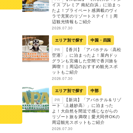
イス プレミア 南紀白浜」に泊まっ
たよ！プライベート感満載のヴィ
ラで充実のリゾートステイ！ | 周
辺観光情報もご紹介
2026.07.30
エリア別で探す
中国・四国
【香川】「アパホテル〈高松
PR
空港〉」に泊まったよ！屋内ドッ
グランも完備した空間で香川旅を
満喫！ | 周辺のおすすめ観光スポ
ットもご紹介
2026.07.30
エリア別で探す
中部
【新潟】「アパホテル＆リゾ
PR
ート〈上越妙高〉」に泊まった
よ！大自然を間近で感じながらの
リゾート旅を満喫 | 愛犬同伴OKの
周辺観光スポットもご紹介
2026.07.30