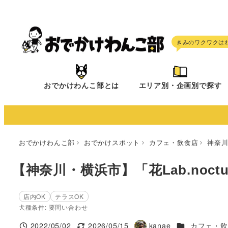
メ
イ
ン
コ
ン
テ
おでかけわんこ部とは
エリア別・企画別で探す
ン
ツ
へ
移
おでかけわんこ部
おでかけスポット
カフェ・飲食店
神奈
動
【神奈川・横浜市】「花Lab.noct
店内OK
テラスOK
犬種条件: 要問い合わせ
施設ジャンル
2022/05/02
2026/05/15
kanae
カフェ・飲