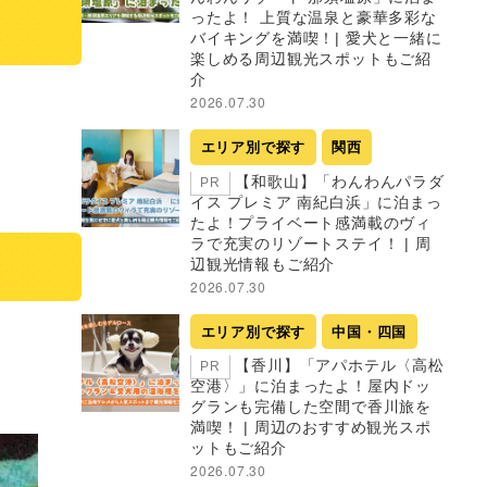
ったよ！ 上質な温泉と豪華多彩な
バイキングを満喫！| 愛犬と一緒に
楽しめる周辺観光スポットもご紹
介
2026.07.30
エリア別で探す
関西
【和歌山】「わんわんパラダ
PR
イス プレミア 南紀白浜」に泊まっ
たよ！プライベート感満載のヴィ
ラで充実のリゾートステイ！ | 周
辺観光情報もご紹介
2026.07.30
エリア別で探す
中国・四国
【香川】「アパホテル〈高松
PR
空港〉」に泊まったよ！屋内ドッ
グランも完備した空間で香川旅を
満喫！ | 周辺のおすすめ観光スポ
ットもご紹介
2026.07.30