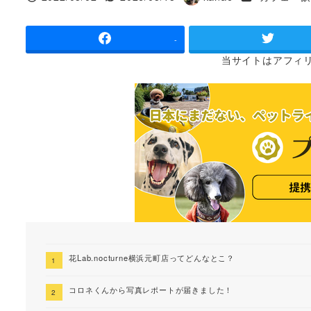
投稿日
更新日
著
者
-
当サイトは
アフィ
花Lab.nocturne横浜元町店ってどんなとこ？
コロネくんから写真レポートが届きました！