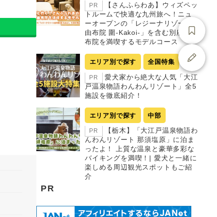
【さんふらわあ】ウィズペッ
PR
トルームで快適な九州旅へ！ニュ
ーオープンの「レジーナリゾート
由布院 圍-Kakoi-」を含む別府・由
布院を満喫するモデルコース
エリア別で探す
全国特集
愛犬家から絶大な人気「大江
PR
戸温泉物語わんわんリゾート」全5
施設を徹底紹介！
エリア別で探す
中部
【栃木】「大江戸温泉物語わ
PR
んわんリゾート 那須塩原」に泊ま
ったよ！ 上質な温泉と豪華多彩な
バイキングを満喫！| 愛犬と一緒に
楽しめる周辺観光スポットもご紹
介
PR