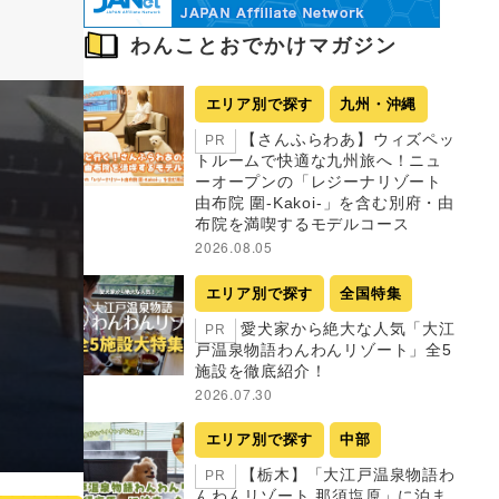
わんことおでかけマガジン
エリア別で探す
九州・沖縄
【さんふらわあ】ウィズペッ
PR
トルームで快適な九州旅へ！ニュ
ーオープンの「レジーナリゾート
由布院 圍-Kakoi-」を含む別府・由
布院を満喫するモデルコース
2026.08.05
エリア別で探す
全国特集
愛犬家から絶大な人気「大江
PR
戸温泉物語わんわんリゾート」全5
施設を徹底紹介！
2026.07.30
エリア別で探す
中部
【栃木】「大江戸温泉物語わ
PR
んわんリゾート 那須塩原」に泊ま