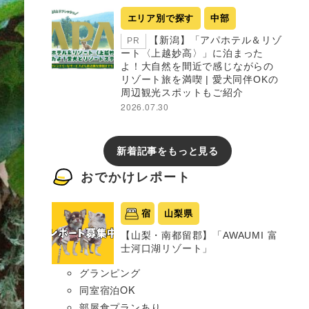
エリア別で探す
中部
【新潟】「アパホテル＆リゾ
PR
ート〈上越妙高〉」に泊まった
よ！大自然を間近で感じながらの
リゾート旅を満喫 | 愛犬同伴OKの
周辺観光スポットもご紹介
2026.07.30
新着記事をもっと見る
おでかけレポート
宿
山梨県
【山梨・南都留郡】「AWAUMI 富
士河口湖リゾート」
グランピング
同室宿泊OK
部屋食プランあり