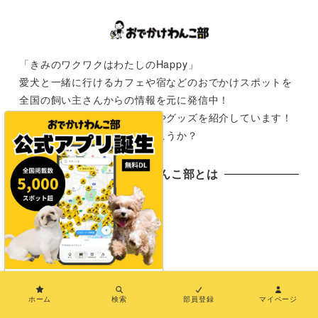
「きみのワクワクはわたしのHappy」
愛犬と一緒に行けるカフェや宿などのおでかけスポットを
全国の飼い主さんからの情報を元に発信中！
おでかけが楽しみになる情報やグッズを紹介しています！
さぁ次は君と一緒にどこに行こうか？
おでかけわんこ部とは
おでかけわんこ部とは
おでわんMAP
×
PRについて（おでわんPR）
ホーム
検索
部員登録
マイページ