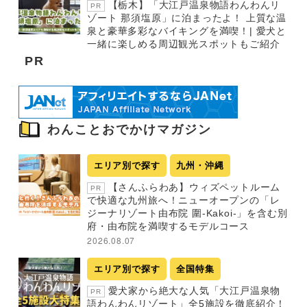
【栃木】「大江戸温泉物語わんわんリ
PR
ゾート 那須塩原」に泊まったよ！ 上質な温
泉と豪華多彩なバイキングを満喫！| 愛犬と
一緒に楽しめる周辺観光スポットもご紹介
PR
わんことおでかけマガジン
エリア別で探す
九州・沖縄
【さんふらわあ】ウィズペットルーム
PR
で快適な九州旅へ！ニューオープンの「レ
ジーナリゾート由布院 圍-Kakoi-」を含む別
府・由布院を満喫するモデルコース
2026.08.07
エリア別で探す
全国特集
愛犬家から絶大な人気「大江戸温泉物
PR
語わんわんリゾート」全5施設を徹底紹介！