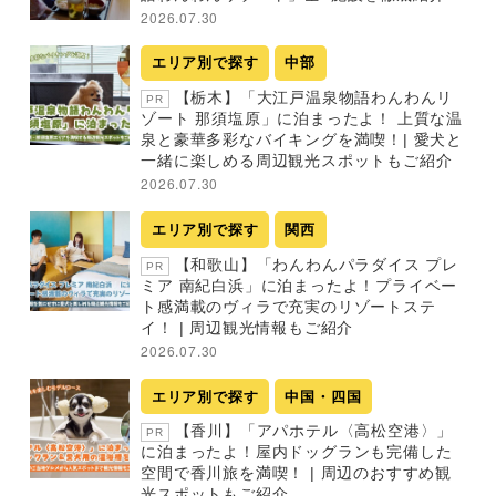
2026.07.30
エリア別で探す
中部
【栃木】「大江戸温泉物語わんわんリ
PR
ゾート 那須塩原」に泊まったよ！ 上質な温
泉と豪華多彩なバイキングを満喫！| 愛犬と
一緒に楽しめる周辺観光スポットもご紹介
2026.07.30
エリア別で探す
関西
【和歌山】「わんわんパラダイス プレ
PR
ミア 南紀白浜」に泊まったよ！プライベー
ト感満載のヴィラで充実のリゾートステ
イ！ | 周辺観光情報もご紹介
2026.07.30
エリア別で探す
中国・四国
【香川】「アパホテル〈高松空港〉」
PR
に泊まったよ！屋内ドッグランも完備した
空間で香川旅を満喫！ | 周辺のおすすめ観
光スポットもご紹介