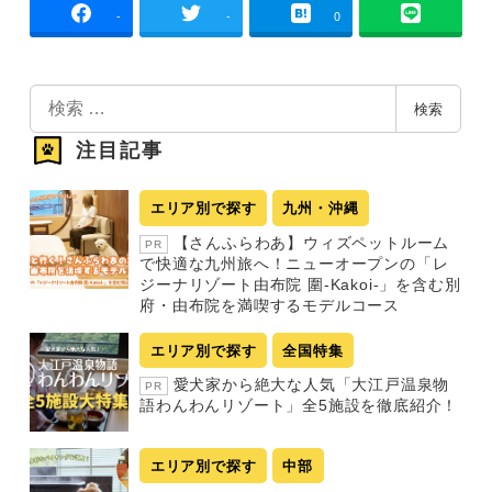
-
-
0
検
検索
索
注目記事
エリア別で探す
九州・沖縄
【さんふらわあ】ウィズペットルーム
PR
で快適な九州旅へ！ニューオープンの「レ
ジーナリゾート由布院 圍-Kakoi-」を含む別
府・由布院を満喫するモデルコース
エリア別で探す
全国特集
愛犬家から絶大な人気「大江戸温泉物
PR
語わんわんリゾート」全5施設を徹底紹介！
エリア別で探す
中部