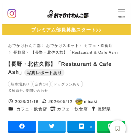
メ
イ
MENU
ン
プレミアム部員募集スタート>>
コ
ン
おでかけわんこ部
おでかけスポット
カフェ・飲食店
テ
長野県
【長野・北佐久郡】「Restaurant & Cafe Ash」
ン
ツ
【長野・北佐久郡】「Restaurant & Cafe
へ
Ash」
写真レポートあり
移
駐車場あり
店内OK
ドッグランあり
動
犬種条件: 要問い合わせ
2026/01/16
2026/05/12
misaki
投稿日
更新日
著
施設ジャンル
カフェ・飲食店
カフェ・飲食店
長野県
タグ
者
タグ
-
-
0