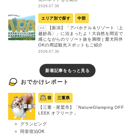
2026.07.30
エリア別で探す
中部
【新潟】「アパホテル＆リゾート〈上
PR
越妙高〉」に泊まったよ！大自然を間近で
感じながらのリゾート旅を満喫 | 愛犬同伴
OKの周辺観光スポットもご紹介
2026.07.30
新着記事をもっと見る
おでかけレポート
宿
三重県
【三重・尾鷲市】「NatureGlamping OFF
LEEK オフリーク」
グランピング
同室宿泊OK