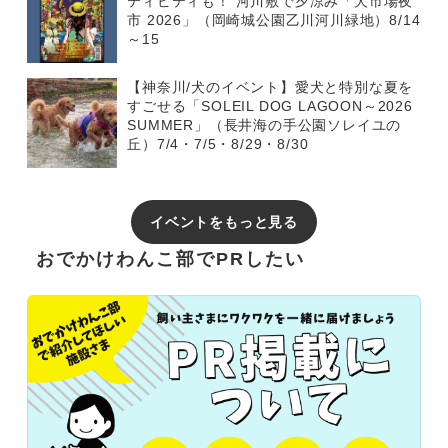
ティビティも！ 河川敷で夕涼み「犬市場夜
市 2026」（岡崎城公園乙川河川緑地）8/14
～15
【神奈川/犬のイベント】愛犬と特別な夏を
すごせる「SOLEIL DOG LAGOON～2026
SUMMER」（長井海の手公園ソレイユの
丘）7/4・7/5・8/29・8/30
イベントをもっと見る
おでかけわんこ部でPRしたい