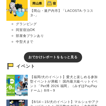
岡山県
宿
【岡山・瀬戸内市】「LACOSTA-ラコス
タ-」
グランピング
同室宿泊OK
部屋食プランあり
中型犬まで
おでかけレポートをもっと見る
イベント
【福岡/犬のイベント】愛犬と楽しめる参加
型イベントが満載！ 国内最大級ペットイベ
ント「Pet博 2026 福岡」（みずほPayPay
ドーム）8/8～9
【8/14～15/犬のイベント】マルシェやアク