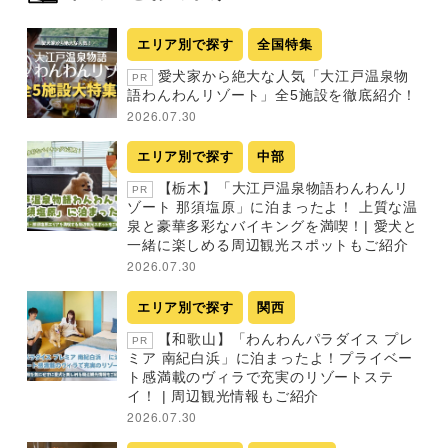
エリア別で探す
全国特集
愛犬家から絶大な人気「大江戸温泉物
PR
語わんわんリゾート」全5施設を徹底紹介！
2026.07.30
エリア別で探す
中部
【栃木】「大江戸温泉物語わんわんリ
PR
ゾート 那須塩原」に泊まったよ！ 上質な温
泉と豪華多彩なバイキングを満喫！| 愛犬と
一緒に楽しめる周辺観光スポットもご紹介
2026.07.30
エリア別で探す
関西
【和歌山】「わんわんパラダイス プレ
PR
ミア 南紀白浜」に泊まったよ！プライベー
ト感満載のヴィラで充実のリゾートステ
イ！ | 周辺観光情報もご紹介
2026.07.30