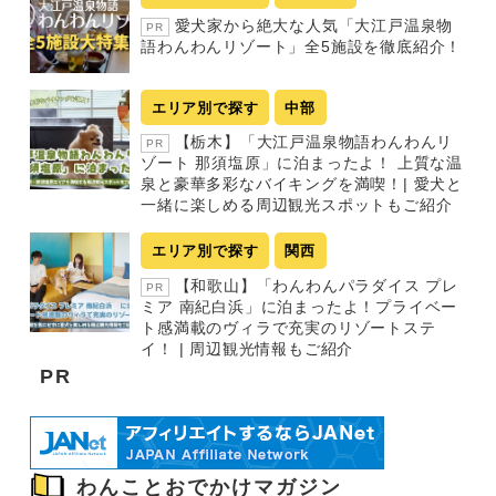
愛犬家から絶大な人気「大江戸温泉物
PR
語わんわんリゾート」全5施設を徹底紹介！
エリア別で探す
中部
【栃木】「大江戸温泉物語わんわんリ
PR
ゾート 那須塩原」に泊まったよ！ 上質な温
泉と豪華多彩なバイキングを満喫！| 愛犬と
一緒に楽しめる周辺観光スポットもご紹介
エリア別で探す
関西
【和歌山】「わんわんパラダイス プレ
PR
ミア 南紀白浜」に泊まったよ！プライベー
ト感満載のヴィラで充実のリゾートステ
イ！ | 周辺観光情報もご紹介
PR
わんことおでかけマガジン