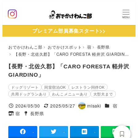
メ
イ
MENU
ン
プレミアム部員募集スタート>>
コ
ン
おでかけわんこ部
おでかけスポット
宿
長野県
テ
【長野・北佐久郡】「CARO FORESTA 軽井沢 GIARDINO」
ン
ツ
【長野・北佐久郡】「CARO FORESTA 軽井沢
へ
GIARDINO」
移
ドッグリゾート
同室宿泊OK
レストラン同伴OK
動
共用ドッグランあり
わんこメニューあり
大型犬まで
施設ジャンル
2024/05/30
2025/05/27
misaki
宿
投稿日
更新日
著
宿
長野県
タグ
タグ
者
-
-
-