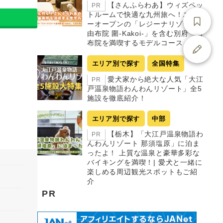
【さんふらわあ】ウィズペッ
PR
トルームで快適な九州旅へ！ニュ
ーオープンの「レジーナリゾート
由布院 圍-Kakoi-」を含む別府・由
布院を満喫するモデルコース
エリア別で探す
全国特集
愛犬家から絶大な人気「大江
PR
戸温泉物語わんわんリゾート」全5
施設を徹底紹介！
エリア別で探す
中部
【栃木】「大江戸温泉物語わ
PR
んわんリゾート 那須塩原」に泊ま
ったよ！ 上質な温泉と豪華多彩な
バイキングを満喫！| 愛犬と一緒に
楽しめる周辺観光スポットもご紹
介
PR