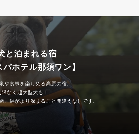
 犬と泊まれる宿
スパホテル那須ワン】
泉や食事を楽しめる高原の宿。

制限なく超大型犬も！

緒。絆がより深まること間違えなしです。