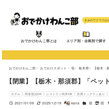
メ
イ
ン
コ
ン
テ
おでかけわんこ部とは
エリア別・企画別で探す
ン
ツ
へ
移
おでかけわんこ部
おでかけスポット
宿
栃木県
【栃木・
動
【閉業】【栃木・那須郡】「ペッ
ホテル
同室宿泊OK
レストラン同伴OK
共用ドッグランあり
施設ジャンル
2021/01/09
2025/12/18
kana
宿
宿
投稿日
更新日
著
タグ