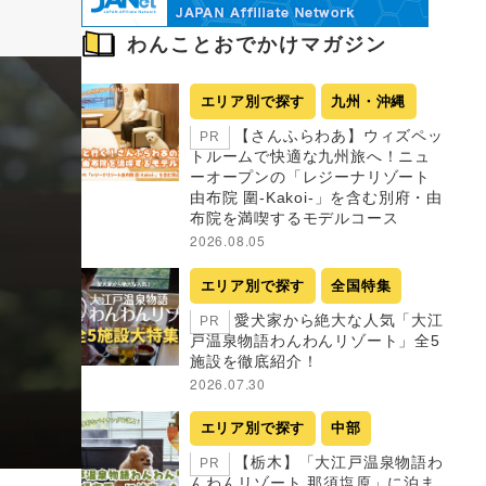
わんことおでかけマガジン
エリア別で探す
九州・沖縄
【さんふらわあ】ウィズペッ
PR
トルームで快適な九州旅へ！ニュ
ーオープンの「レジーナリゾート
由布院 圍-Kakoi-」を含む別府・由
布院を満喫するモデルコース
2026.08.05
エリア別で探す
全国特集
愛犬家から絶大な人気「大江
PR
戸温泉物語わんわんリゾート」全5
施設を徹底紹介！
2026.07.30
エリア別で探す
中部
【栃木】「大江戸温泉物語わ
PR
んわんリゾート 那須塩原」に泊ま