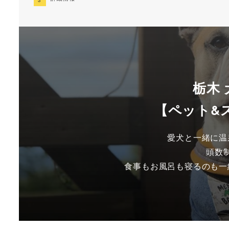
栃木
【ペット&
愛犬と一緒に温
頭数
食事もお風呂も寝るのも一