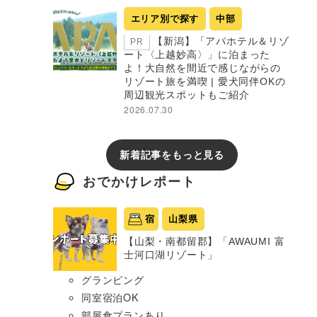
エリア別で探す
中部
【新潟】「アパホテル＆リゾ
PR
ート〈上越妙高〉」に泊まった
よ！大自然を間近で感じながらの
リゾート旅を満喫 | 愛犬同伴OKの
周辺観光スポットもご紹介
2026.07.30
新着記事をもっと見る
おでかけレポート
宿
山梨県
【山梨・南都留郡】「AWAUMI 富
士河口湖リゾート」
グランピング
同室宿泊OK
部屋食プランあり