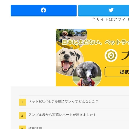
者
-
当サイトは
アフィ
ペット&スパホテル那須ワンってどんなとこ？
アンブル君から写真レポートが届きました！
詳細情報