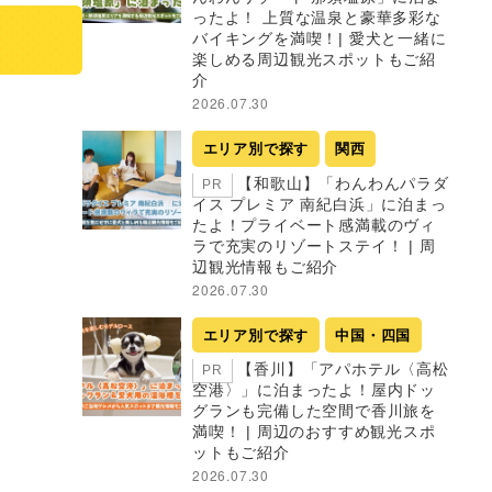
ったよ！ 上質な温泉と豪華多彩な
バイキングを満喫！| 愛犬と一緒に
楽しめる周辺観光スポットもご紹
介
2026.07.30
エリア別で探す
関西
【和歌山】「わんわんパラダ
PR
イス プレミア 南紀白浜」に泊まっ
たよ！プライベート感満載のヴィ
ラで充実のリゾートステイ！ | 周
辺観光情報もご紹介
2026.07.30
エリア別で探す
中国・四国
【香川】「アパホテル〈高松
PR
空港〉」に泊まったよ！屋内ドッ
グランも完備した空間で香川旅を
満喫！ | 周辺のおすすめ観光スポ
ットもご紹介
2026.07.30