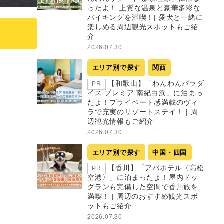
ったよ！ 上質な温泉と豪華多彩な
バイキングを満喫！| 愛犬と一緒に
楽しめる周辺観光スポットもご紹
介
2026.07.30
エリア別で探す
関西
【和歌山】「わんわんパラダ
PR
イス プレミア 南紀白浜」に泊まっ
たよ！プライベート感満載のヴィ
ラで充実のリゾートステイ！ | 周
辺観光情報もご紹介
2026.07.30
エリア別で探す
中国・四国
【香川】「アパホテル〈高松
PR
空港〉」に泊まったよ！屋内ドッ
グランも完備した空間で香川旅を
満喫！ | 周辺のおすすめ観光スポ
ットもご紹介
2026.07.30