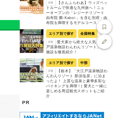
【さんふらわあ】ウィズペッ
PR
トルームで快適な九州旅へ！ニュ
ーオープンの「レジーナリゾート
由布院 圍-Kakoi-」を含む別府・由
布院を満喫するモデルコース
エリア別で探す
全国特集
愛犬家から絶大な人気「大江
PR
戸温泉物語わんわんリゾート」全5
施設を徹底紹介！
エリア別で探す
中部
【栃木】「大江戸温泉物語わ
PR
んわんリゾート 那須塩原」に泊ま
ったよ！ 上質な温泉と豪華多彩な
バイキングを満喫！| 愛犬と一緒に
楽しめる周辺観光スポットもご紹
介
PR