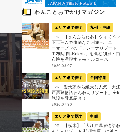
わんことおでかけマガジン
エリア別で探す
九州・沖縄
【さんふらわあ】ウィズペッ
PR
トルームで快適な九州旅へ！ニュ
ーオープンの「レジーナリゾート
由布院 圍-Kakoi-」を含む別府・由
布院を満喫するモデルコース
2026.08.07
エリア別で探す
全国特集
愛犬家から絶大な人気「大江
PR
戸温泉物語わんわんリゾート」全5
施設を徹底紹介！
2026.07.30
エリア別で探す
中部
【栃木】「大江戸温泉物語わ
PR
んわんリゾート 那須塩原」に泊ま