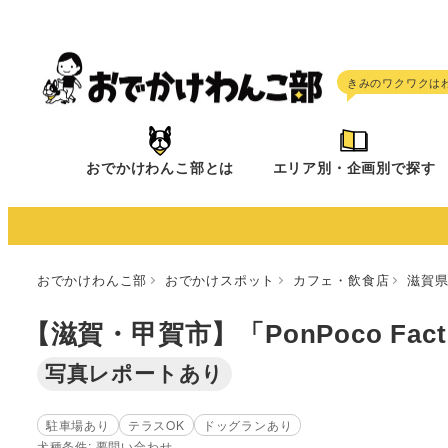
メ
イ
ン
コ
ン
テ
おでかけわんこ部とは
エリア別・企画別で探す
ン
ツ
へ
移
おでかけわんこ部
おでかけスポット
カフェ・飲食店
滋賀
動
【滋賀・甲賀市】「PonPoco Fa
写真レポートあり
駐車場あり
テラスOK
ドッグランあり
犬種条件: 要問い合わせ