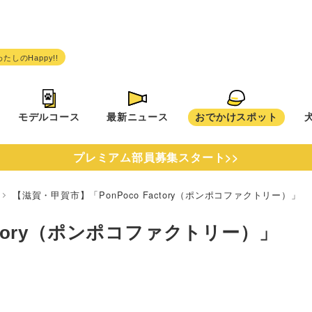
モデルコース
最新ニュース
おでかけスポット
プレミアム部員募集スタート>>
県
【滋賀・甲賀市】「PonPoco Factory（ポンポコファクトリー）」
ctory（ポンポコファクトリー）」