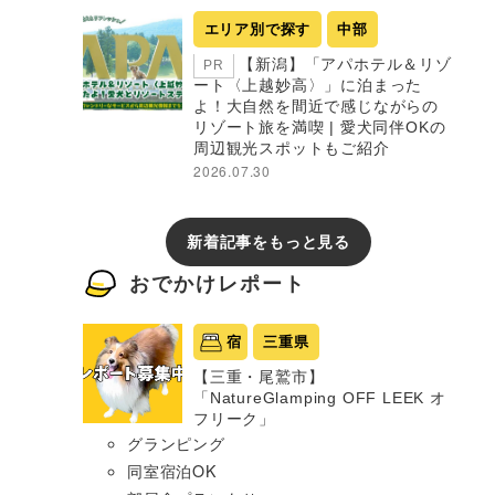
エリア別で探す
中部
【新潟】「アパホテル＆リゾ
PR
ート〈上越妙高〉」に泊まった
よ！大自然を間近で感じながらの
リゾート旅を満喫 | 愛犬同伴OKの
周辺観光スポットもご紹介
2026.07.30
新着記事をもっと見る
おでかけレポート
宿
三重県
【三重・尾鷲市】
「NatureGlamping OFF LEEK オ
フリーク」
グランピング
同室宿泊OK