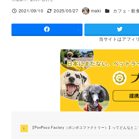
施設ジャンル
2021/09/10
2025/05/27
maki
カフェ・飲
投稿日
更新日
著
者
-
当サイトは
アフィ
【PonPoco Factory（ポンポコファクトリー）】ってどんなとこ