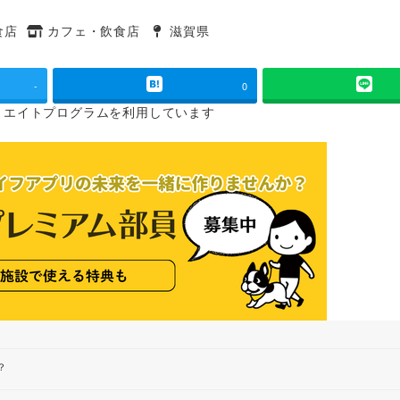
食店
カフェ・飲食店
滋賀県
タグ
タグ
-
0
リエイトプログラムを
利用しています
？