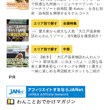
で快適な九州旅へ！ニューオープンの「レ
ジーナリゾート由布院 圍-Kakoi-」を含む別
府・由布院を満喫するモデルコース
エリア別で探す
全国特集
愛犬家から絶大な人気「大江戸温泉物
PR
語わんわんリゾート」全5施設を徹底紹介！
エリア別で探す
中部
【栃木】「大江戸温泉物語わんわんリ
PR
ゾート 那須塩原」に泊まったよ！ 上質な温
泉と豪華多彩なバイキングを満喫！| 愛犬と
一緒に楽しめる周辺観光スポットもご紹介
PR
わんことおでかけマガジン