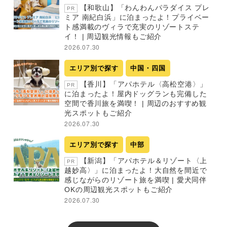
【和歌山】「わんわんパラダイス プレ
PR
ミア 南紀白浜」に泊まったよ！プライベー
ト感満載のヴィラで充実のリゾートステ
イ！ | 周辺観光情報もご紹介
2026.07.30
エリア別で探す
中国・四国
【香川】「アパホテル〈高松空港〉」
PR
に泊まったよ！屋内ドッグランも完備した
空間で香川旅を満喫！ | 周辺のおすすめ観
光スポットもご紹介
2026.07.30
エリア別で探す
中部
【新潟】「アパホテル＆リゾート〈上
PR
越妙高〉」に泊まったよ！大自然を間近で
感じながらのリゾート旅を満喫 | 愛犬同伴
OKの周辺観光スポットもご紹介
2026.07.30