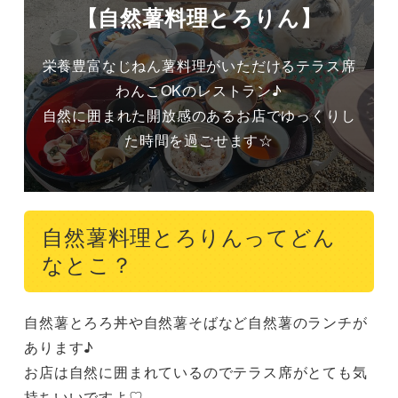
【自然薯料理とろりん】
栄養豊富なじねん薯料理がいただけるテラス席
わんこOKのレストラン♪

自然に囲まれた開放感のあるお店でゆっくりし
た時間を過ごせます☆
自然薯料理とろりんってどん
なとこ？
自然薯とろろ丼や自然薯そばなど自然薯のランチが
あります♪

お店は自然に囲まれているのでテラス席がとても気
持ちいいですよ♡
