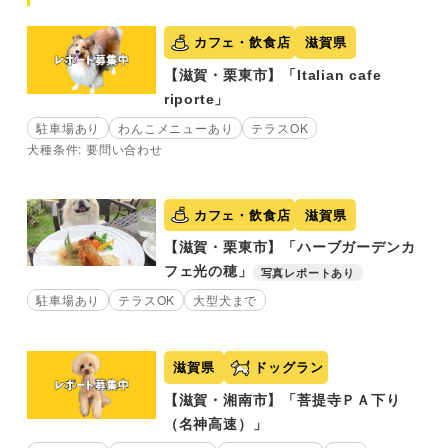
カフェ・飲食店
滋賀県
【滋賀・栗東市】「Italian cafe
riporte」
駐車場あり
わんこメニューあり
テラスOK
犬種条件: 要問い合わせ
カフェ・飲食店
滋賀県
【滋賀・栗東市】「ハーブガーデンカ
フェ光の穂」
写真レポートあり
駐車場あり
テラスOK
大型犬まで
滋賀県
ドッグラン
【滋賀・湘南市】「菩提寺ＰＡ下り
（名神高速）」