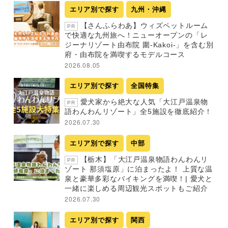
エリア別で探す
九州・沖縄
【さんふらわあ】ウィズペットルーム
PR
で快適な九州旅へ！ニューオープンの「レ
ジーナリゾート由布院 圍-Kakoi-」を含む別
府・由布院を満喫するモデルコース
2026.08.05
エリア別で探す
全国特集
愛犬家から絶大な人気「大江戸温泉物
PR
語わんわんリゾート」全5施設を徹底紹介！
2026.07.30
エリア別で探す
中部
【栃木】「大江戸温泉物語わんわんリ
PR
ゾート 那須塩原」に泊まったよ！ 上質な温
泉と豪華多彩なバイキングを満喫！| 愛犬と
一緒に楽しめる周辺観光スポットもご紹介
2026.07.30
エリア別で探す
関西