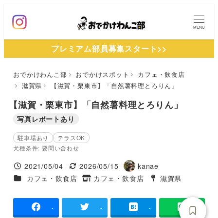
メ
イ
MENU
ン
プレミアム部員募集スタート>>
コ
ン
おでかけわんこ部
おでかけスポット
カフェ・飲食店
テ
滋賀県
【滋賀・栗東市】「自然薯料理とろりん」
ン
ツ
【滋賀・栗東市】「自然薯料理とろりん」
へ
写真レポートあり
移
駐車場あり
テラスOK
動
犬種条件: 要問い合わせ
2021/05/04
2026/05/15
kanae
投稿日
更新日
著
施設ジャンル
カフェ・飲食店
カフェ・飲食店
滋賀県
タグ
者
タグ
-
-
-