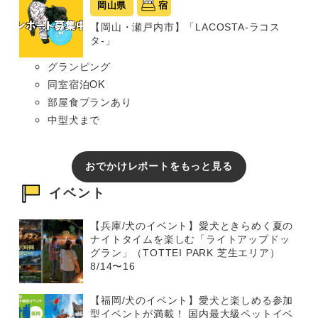
岡山県
宿
【岡山・瀬戸内市】「LACOSTA-ラコス
タ-」
グランピング
同室宿泊OK
部屋食プランあり
中型犬まで
おでかけレポートをもっと見る
イベント
【兵庫/犬のイベント】愛犬ときらめく夏の
ナイトタイムを楽しむ「ライトアップドッ
グラン」（TOTTEI PARK 芝生エリア）
8/14〜16
【福岡/犬のイベント】愛犬と楽しめる参加
型イベントが満載！ 国内最大級ペットイベ