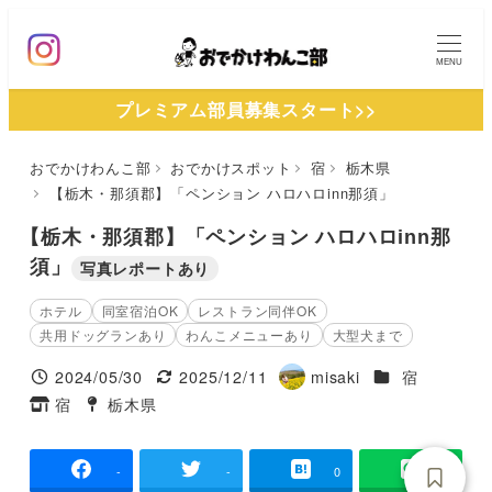
メ
イ
MENU
ン
プレミアム部員募集スタート>>
コ
ン
おでかけわんこ部
おでかけスポット
宿
栃木県
テ
【栃木・那須郡】「ペンション ハロハロinn那須」
ン
ツ
【栃木・那須郡】「ペンション ハロハロinn那
へ
須」
写真レポートあり
移
ホテル
同室宿泊OK
レストラン同伴OK
動
共用ドッグランあり
わんこメニューあり
大型犬まで
施設ジャンル
2024/05/30
2025/12/11
misaki
宿
投稿日
更新日
著
宿
栃木県
タグ
タグ
者
-
-
0