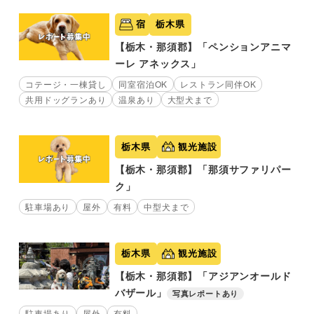
宿
栃木県
【栃木・那須郡】「ペンションアニマ
ーレ アネックス」
コテージ・一棟貸し
同室宿泊OK
レストラン同伴OK
共用ドッグランあり
温泉あり
大型犬まで
栃木県
観光施設
【栃木・那須郡】「那須サファリパー
ク」
駐車場あり
屋外
有料
中型犬まで
栃木県
観光施設
【栃木・那須郡】「アジアンオールド
バザール」
写真レポートあり
駐車場あり
屋外
有料