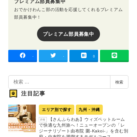
プレミアム部員募集中
おでかけわんこ部の活動を応援してくれるプレミアム
部員募集中！
プレミアム部員募集中
-
-
0
検
検索
索
注目記事
エリア別で探す
九州・沖縄
【さんふらわあ】ウィズペットルーム
PR
で快適な九州旅へ！ニューオープンの「レ
ジーナリゾート由布院 圍-Kakoi-」を含む別
府・由布院を満喫するモデルコース