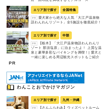
エリア別で探す
全国特集
愛犬家から絶大な人気「大江戸温泉物
PR
語わんわんリゾート」全5施設を徹底紹介！
エリア別で探す
中部
【栃木】「大江戸温泉物語わんわんリ
PR
ゾート 那須塩原」に泊まったよ！ 上質な温
泉と豪華多彩なバイキングを満喫！| 愛犬と
一緒に楽しめる周辺観光スポットもご紹介
PR
わんことおでかけマガジン
エリア別で探す
九州・沖縄
【さんふらわあ】ウィズペットルーム
PR