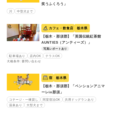
笑うふくろう」
川
中型犬まで
カフェ・飲食店
栃木県
【栃木・那須郡】「英国伝統紅茶館
AUNTIES（アンティーズ）」
写真レポートあり
駐車場あり
店内OK
テラスOK
犬種条件: 要問い合わせ
宿
栃木県
【栃木・那須郡】「ペンションアニマ
ーレin那須」
コテージ・一棟貸し
同室宿泊OK
共用ドッグランあり
温泉あり
大型犬まで