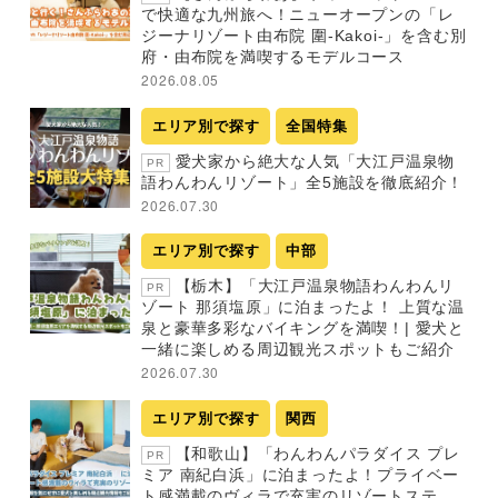
で快適な九州旅へ！ニューオープンの「レ
ジーナリゾート由布院 圍-Kakoi-」を含む別
府・由布院を満喫するモデルコース
2026.08.05
エリア別で探す
全国特集
愛犬家から絶大な人気「大江戸温泉物
PR
語わんわんリゾート」全5施設を徹底紹介！
2026.07.30
エリア別で探す
中部
【栃木】「大江戸温泉物語わんわんリ
PR
ゾート 那須塩原」に泊まったよ！ 上質な温
泉と豪華多彩なバイキングを満喫！| 愛犬と
一緒に楽しめる周辺観光スポットもご紹介
2026.07.30
エリア別で探す
関西
【和歌山】「わんわんパラダイス プレ
PR
ミア 南紀白浜」に泊まったよ！プライベー
ト感満載のヴィラで充実のリゾートステ