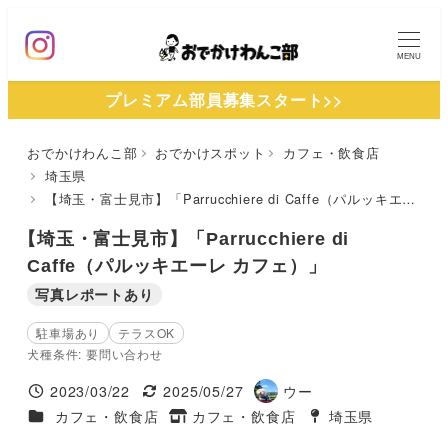
メ
イ
MENU
ン
プレミアム部員募集スタート>>
コ
ン
おでかけわんこ部
おでかけスポット
カフェ・飲食店
テ
埼玉県
ン
【埼玉・富士見市】「Parrucchiere di Caffe（パルッキエーレ カフェ）」
ツ
【埼玉・富士見市】「Parrucchiere di
へ
Caffe（パルッキエーレ カフェ）」
移
写真レポートあり
動
駐車場あり
テラスOK
犬種条件: 要問い合わせ
2023/03/22
2025/05/27
ウー
投稿日
更新日
著
施設ジャンル
カフェ・飲食店
カフェ・飲食店
埼玉県
タグ
者
タグ