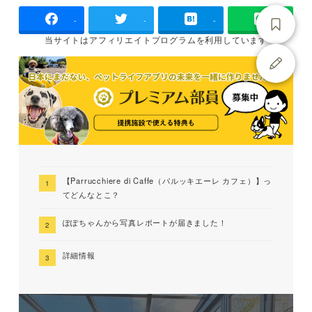
-
-
-
当サイトは
アフィリエイトプログラムを
利用しています
【Parrucchiere di Caffe（パルッキエーレ カフェ）】っ
てどんなとこ？
ぽぽちゃんから写真レポートが届きました！
詳細情報