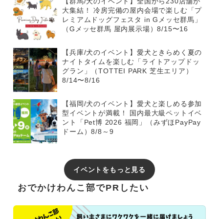
【群馬/犬のイベント】全国から230店舗が
大集結！ 冷房完備の屋内会場で楽しむ「プ
レミアムドッグフェスタ in Gメッセ群馬」
（Gメッセ群馬 屋内展示場）8/15〜16
【兵庫/犬のイベント】愛犬ときらめく夏の
ナイトタイムを楽しむ「ライトアップドッ
グラン」（TOTTEI PARK 芝生エリア）
8/14〜8/16
【福岡/犬のイベント】愛犬と楽しめる参加
型イベントが満載！ 国内最大級ペットイベ
ント「Pet博 2026 福岡」（みずほPayPay
ドーム）8/8～9
イベントをもっと見る
おでかけわんこ部でPRしたい