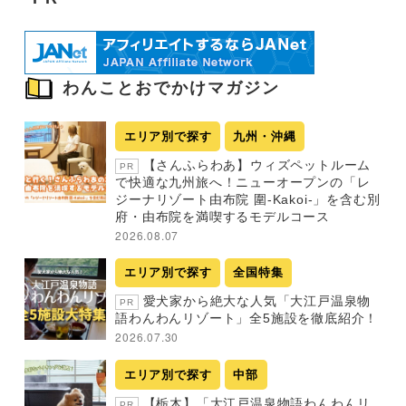
わんことおでかけマガジン
エリア別で探す
九州・沖縄
【さんふらわあ】ウィズペットルーム
PR
で快適な九州旅へ！ニューオープンの「レ
ジーナリゾート由布院 圍-Kakoi-」を含む別
府・由布院を満喫するモデルコース
2026.08.07
エリア別で探す
全国特集
愛犬家から絶大な人気「大江戸温泉物
PR
語わんわんリゾート」全5施設を徹底紹介！
2026.07.30
エリア別で探す
中部
【栃木】「大江戸温泉物語わんわんリ
PR