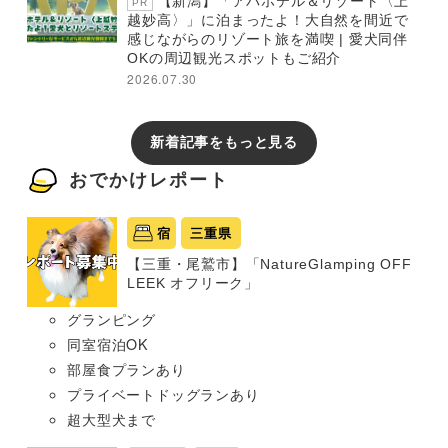
【新潟】「アパホテル＆リゾート〈上
PR
越妙高〉」に泊まったよ！大自然を間近で
感じながらのリゾート旅を満喫 | 愛犬同伴
OKの周辺観光スポットもご紹介
2026.07.30
新着記事をもっと見る
おでかけレポート
宿
三重県
【三重・尾鷲市】「NatureGlamping OFF
LEEK オフリーク」
グランピング
同室宿泊OK
部屋食プランあり
プライベートドッグランあり
超大型犬まで