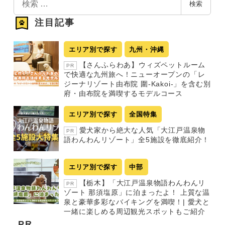
検索
索
注目記事
エリア別で探す
九州・沖縄
【さんふらわあ】ウィズペットルーム
PR
で快適な九州旅へ！ニューオープンの「レ
ジーナリゾート由布院 圍-Kakoi-」を含む別
府・由布院を満喫するモデルコース
エリア別で探す
全国特集
愛犬家から絶大な人気「大江戸温泉物
PR
語わんわんリゾート」全5施設を徹底紹介！
エリア別で探す
中部
【栃木】「大江戸温泉物語わんわんリ
PR
ゾート 那須塩原」に泊まったよ！ 上質な温
泉と豪華多彩なバイキングを満喫！| 愛犬と
一緒に楽しめる周辺観光スポットもご紹介
PR