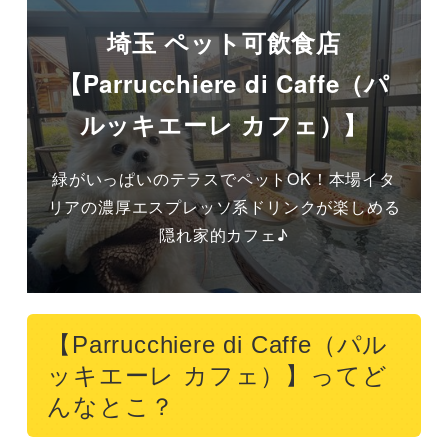
埼玉 ペット可飲食店
【Parrucchiere di Caffe（パ
ルッキエーレ カフェ）】
緑がいっぱいのテラスでペットOK！本場イタ
リアの濃厚エスプレッソ系ドリンクが楽しめる
隠れ家的カフェ♪
【Parrucchiere di Caffe（パル
ッキエーレ カフェ）】ってど
んなとこ？