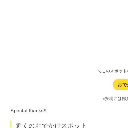
＼このスポット
おで
※投稿には部
Special thanks!!
近くのおでかけスポット