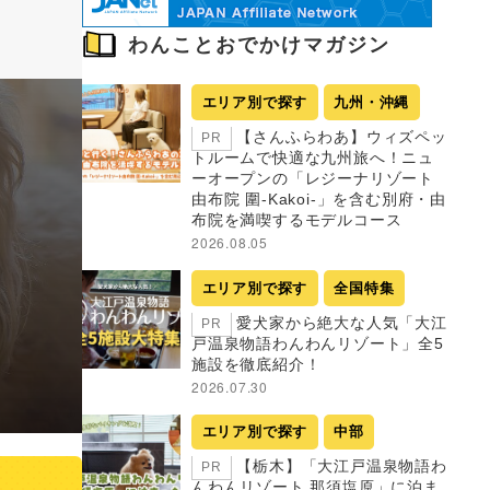
わんことおでかけマガジン
エリア別で探す
九州・沖縄
【さんふらわあ】ウィズペッ
PR
トルームで快適な九州旅へ！ニュ
ーオープンの「レジーナリゾート
由布院 圍-Kakoi-」を含む別府・由
布院を満喫するモデルコース
2026.08.05
エリア別で探す
全国特集
愛犬家から絶大な人気「大江
PR
戸温泉物語わんわんリゾート」全5
施設を徹底紹介！
2026.07.30
エリア別で探す
中部
【栃木】「大江戸温泉物語わ
PR
んわんリゾート 那須塩原」に泊ま