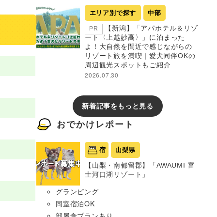
エリア別で探す
中部
【新潟】「アパホテル＆リゾ
PR
ート〈上越妙高〉」に泊まった
よ！大自然を間近で感じながらの
リゾート旅を満喫 | 愛犬同伴OKの
周辺観光スポットもご紹介
2026.07.30
新着記事をもっと見る
おでかけレポート
宿
山梨県
【山梨・南都留郡】「AWAUMI 富
士河口湖リゾート」
グランピング
同室宿泊OK
部屋食プランあり