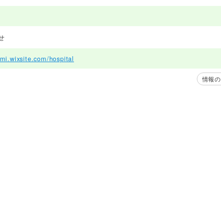
せ
imi.wixsite.com/hospital
情報の