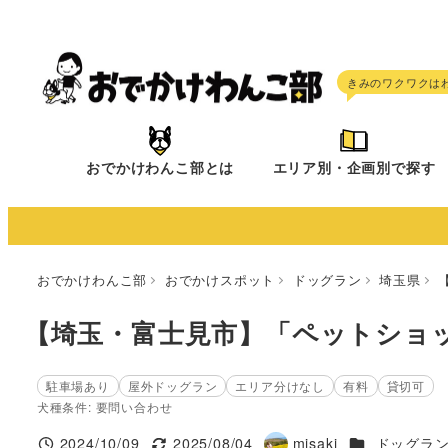
メ
イ
ン
コ
ン
テ
おでかけわんこ部とは
エリア別・企画別で探す
ン
ツ
へ
移
おでかけわんこ部
おでかけスポット
ドッグラン
埼玉県
動
【埼玉・富士見市】「ペットショッ
駐車場あり
屋外ドッグラン
エリア分けなし
有料
貸切可
犬種条件: 要問い合わせ
施設ジャンル
2024/10/09
2025/08/04
misaki
ドッグラ