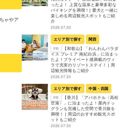
ったよ！ 上質な温泉と豪華多彩な
バイキングを満喫！| 愛犬と一緒に
楽しめる周辺観光スポットもご紹
ちゃやア
介
2026.07.30
エリア別で探す
関西
【和歌山】「わんわんパラダ
PR
イス プレミア 南紀白浜」に泊まっ
たよ！プライベート感満載のヴィ
ラで充実のリゾートステイ！ | 周
辺観光情報もご紹介
2026.07.30
エリア別で探す
中国・四国
【香川】「アパホテル〈高松
PR
空港〉」に泊まったよ！屋内ドッ
グランも完備した空間で香川旅を
満喫！ | 周辺のおすすめ観光スポ
ットもご紹介
2026.07.30