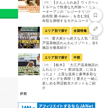
【さんふらわあ】ウィズペッ
PR
トルームで快適な九州旅へ！ニュ
ーオープンの「レジーナリゾート
由布院 圍-Kakoi-」を含む別府・由
布院を満喫するモデルコース
エリア別で探す
全国特集
愛犬家から絶大な人気「大江
PR
戸温泉物語わんわんリゾート」全5
施設を徹底紹介！
エリア別で探す
中部
【栃木】「大江戸温泉物語わ
PR
んわんリゾート 那須塩原」に泊ま
ったよ！ 上質な温泉と豪華多彩な
バイキングを満喫！| 愛犬と一緒に
楽しめる周辺観光スポットもご紹
介
PR