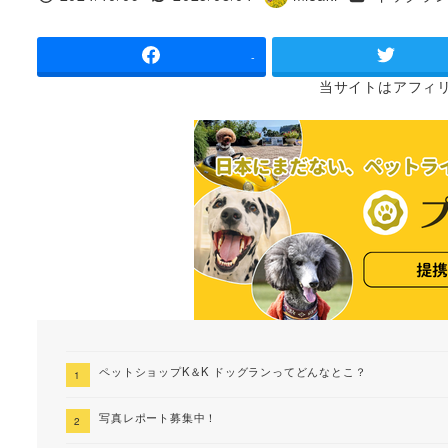
投稿日
更新日
著
者
-
当サイトは
アフィ
ペットショップK＆K ドッグランってどんなとこ？
写真レポート募集中！