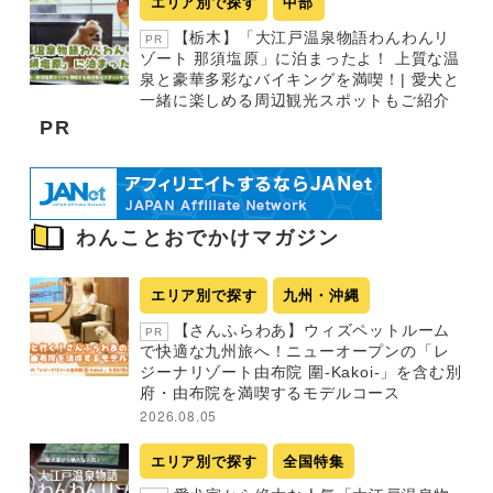
エリア別で探す
中部
【栃木】「大江戸温泉物語わんわんリ
PR
ゾート 那須塩原」に泊まったよ！ 上質な温
泉と豪華多彩なバイキングを満喫！| 愛犬と
一緒に楽しめる周辺観光スポットもご紹介
PR
わんことおでかけマガジン
エリア別で探す
九州・沖縄
【さんふらわあ】ウィズペットルーム
PR
で快適な九州旅へ！ニューオープンの「レ
ジーナリゾート由布院 圍-Kakoi-」を含む別
府・由布院を満喫するモデルコース
2026.08.05
エリア別で探す
全国特集