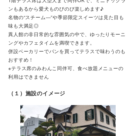
1階テラス席は大型犬まで同伴OKで、ミニドッグラ
ンもあるから愛犬ものびのび楽しめます♪

名物の“スチーム―”や季節限定スイーツは見た目も
味も大満足◎

異人館の非日常的な雰囲気の中で、ゆったりモーニ
ングやカフェタイムを満喫できます。

併設ベーカリーでパンを買ってテラスで味わうのも
おすすめ！

※テラス席のみわんこ同伴可、食べ放題メニューの
利用はできません
（１）施設のイメージ