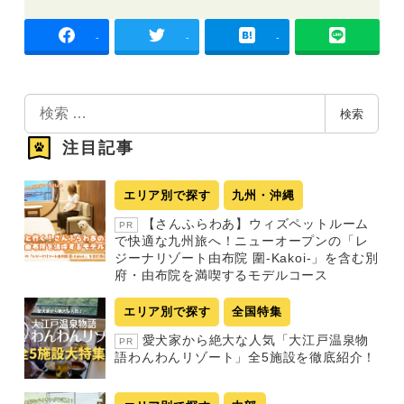
-
-
-
検
検索
索
注目記事
エリア別で探す
九州・沖縄
【さんふらわあ】ウィズペットルーム
PR
で快適な九州旅へ！ニューオープンの「レ
ジーナリゾート由布院 圍-Kakoi-」を含む別
府・由布院を満喫するモデルコース
エリア別で探す
全国特集
愛犬家から絶大な人気「大江戸温泉物
PR
語わんわんリゾート」全5施設を徹底紹介！