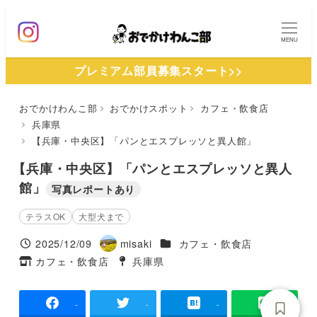
メ
イ
MENU
ン
プレミアム部員募集スタート>>
コ
ン
おでかけわんこ部
おでかけスポット
カフェ・飲食店
テ
兵庫県
ン
【兵庫・中央区】「パンとエスプレッソと異人館」
ツ
【兵庫・中央区】「パンとエスプレッソと異人
へ
館」
写真レポートあり
移
動
テラスOK
大型犬まで
施設ジャンル
2025/12/09
misaki
カフェ・飲食店
投稿日
著
カフェ・飲食店
兵庫県
タグ
者
タグ
-
-
-