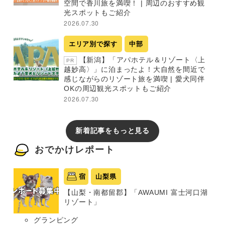
空間で香川旅を満喫！ | 周辺のおすすめ観
光スポットもご紹介
2026.07.30
エリア別で探す
中部
【新潟】「アパホテル＆リゾート〈上
PR
越妙高〉」に泊まったよ！大自然を間近で
感じながらのリゾート旅を満喫 | 愛犬同伴
OKの周辺観光スポットもご紹介
2026.07.30
新着記事をもっと見る
おでかけレポート
宿
山梨県
【山梨・南都留郡】「AWAUMI 富士河口湖
リゾート」
グランピング