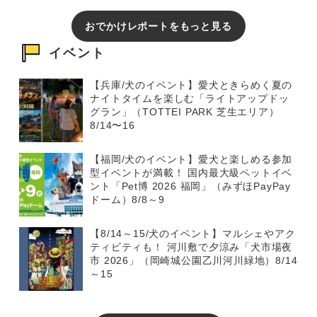
おでかけレポートをもっと見る
イベント
【兵庫/犬のイベント】愛犬ときらめく夏の
ナイトタイムを楽しむ「ライトアップドッ
グラン」（TOTTEI PARK 芝生エリア）
8/14〜16
【福岡/犬のイベント】愛犬と楽しめる参加
型イベントが満載！ 国内最大級ペットイベ
ント「Pet博 2026 福岡」（みずほPayPay
ドーム）8/8～9
【8/14～15/犬のイベント】マルシェやアク
ティビティも！ 河川敷で夕涼み「犬市場夜
市 2026」（岡崎城公園乙川河川緑地）8/14
～15