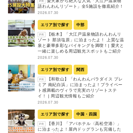
愛犬家から絶大な人気「大江戸温泉物
PR
語わんわんリゾート」全5施設を徹底紹介！
2026.07.30
エリア別で探す
中部
【栃木】「大江戸温泉物語わんわんリ
PR
ゾート 那須塩原」に泊まったよ！ 上質な温
泉と豪華多彩なバイキングを満喫！| 愛犬と
一緒に楽しめる周辺観光スポットもご紹介
2026.07.30
エリア別で探す
関西
【和歌山】「わんわんパラダイス プレ
PR
ミア 南紀白浜」に泊まったよ！プライベー
ト感満載のヴィラで充実のリゾートステ
イ！ | 周辺観光情報もご紹介
2026.07.30
エリア別で探す
中国・四国
【香川】「アパホテル〈高松空港〉」
PR
に泊まったよ！屋内ドッグランも完備した