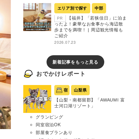
エリア別で探す
中部
【福井】「若狭佳日」に泊ま
PR
ったよ！豪華なお食事から海辺散
歩までを満喫！ | 周辺観光情報も
ご紹介
2026.07.23
新着記事をもっと見る
おでかけレポート
宿
山梨県
【山梨・南都留郡】「AWAUMI 富
士河口湖リゾート」
グランピング
同室宿泊OK
部屋食プランあり