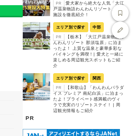
愛犬家から絶大な人気「大江
PR
戸温泉物語わんわんリゾート」全5
施設を徹底紹介！
エリア別で探す
中部
【栃木】「大江戸温泉物語わ
PR
んわんリゾート 那須塩原」に泊ま
ったよ！ 上質な温泉と豪華多彩な
バイキングを満喫！| 愛犬と一緒に
楽しめる周辺観光スポットもご紹
介
エリア別で探す
関西
【和歌山】「わんわんパラダ
PR
イス プレミア 南紀白浜」に泊まっ
たよ！プライベート感満載のヴィ
ラで充実のリゾートステイ！ | 周
辺観光情報もご紹介
PR