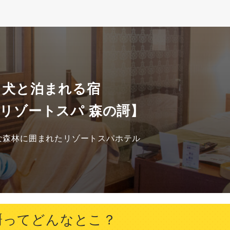
 犬と泊まれる宿
雅リゾートスパ 森の謌】
な森林に囲まれたリゾートスパホテル
謌ってどんなとこ？