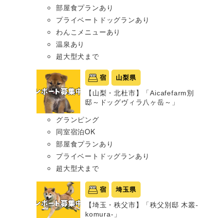
部屋食プランあり
プライベートドッグランあり
わんこメニューあり
温泉あり
超大型犬まで
宿
山梨県
【山梨・北杜市】「Aicafefarm別
邸～ドッグヴィラ八ヶ岳～」
グランピング
同室宿泊OK
部屋食プランあり
プライベートドッグランあり
超大型犬まで
宿
埼玉県
【埼玉・秩父市】「秩父別邸 木叢-
komura-」