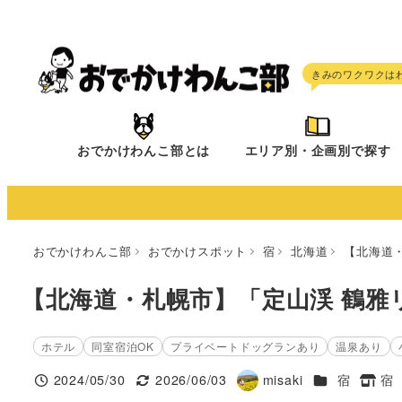
メ
イ
ン
コ
ン
テ
おでかけわんこ部とは
エリア別・企画別で探す
ン
ツ
へ
移
おでかけわんこ部
おでかけスポット
宿
北海道
【北海道
動
【北海道・札幌市】「定山渓 鶴雅
ホテル
同室宿泊OK
プライベートドッグランあり
温泉あり
施設ジャンル
2024/05/30
2026/06/03
misaki
宿
宿
投稿日
更新日
著
タグ