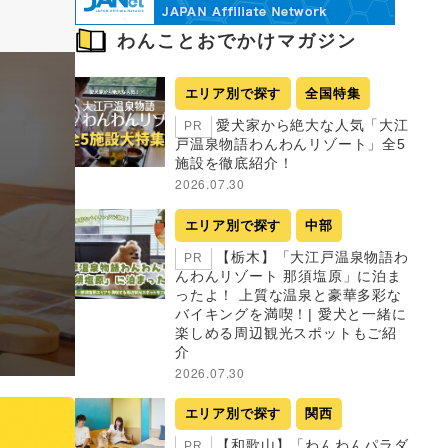
わんことおでかけマガジン
エリア別で探す
全国特集
愛犬家から絶大な人気「大江
PR
戸温泉物語わんわんリゾート」全5
施設を徹底紹介！
2026.07.30
エリア別で探す
中部
【栃木】「大江戸温泉物語わ
PR
んわんリゾート 那須塩原」に泊ま
ったよ！ 上質な温泉と豪華多彩な
バイキングを満喫！| 愛犬と一緒に
楽しめる周辺観光スポットもご紹
介
2026.07.30
エリア別で探す
関西
【和歌山】「わんわんパラダ
PR