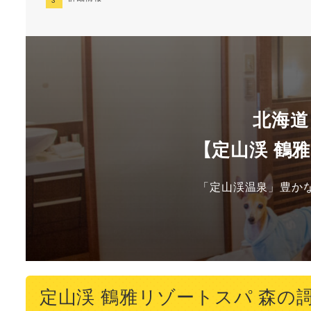
北海道
【定山渓 鶴
「定山渓温泉」豊か
定山渓 鶴雅リゾートスパ 森の