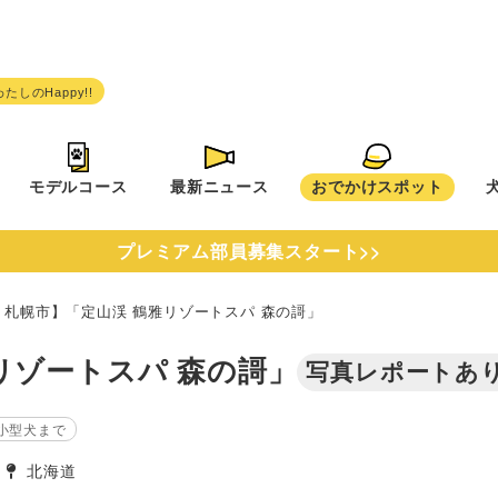
モデルコース
最新ニュース
おでかけスポット
プレミアム部員募集スタート>>
・札幌市】「定山渓 鶴雅リゾートスパ 森の謌」
リゾートスパ 森の謌」
写真レポートあ
小型犬まで
北海道
タグ