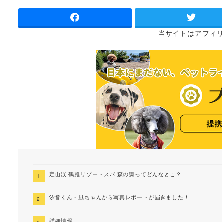
者
-
当サイトは
アフィ
定山渓 鶴雅リゾートスパ 森の謌ってどんなとこ？
汐音くん・凪ちゃんから写真レポートが届きました！
詳細情報