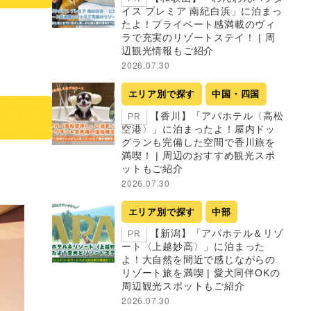
イス プレミア 南紀白浜」に泊まっ
たよ！プライベート感満載のヴィ
ラで充実のリゾートステイ！ | 周
辺観光情報もご紹介
2026.07.30
エリア別で探す
中国・四国
【香川】「アパホテル〈高松
PR
空港〉」に泊まったよ！屋内ドッ
グランも完備した空間で香川旅を
満喫！ | 周辺のおすすめ観光スポ
ットもご紹介
2026.07.30
エリア別で探す
中部
【新潟】「アパホテル＆リゾ
PR
ート〈上越妙高〉」に泊まった
よ！大自然を間近で感じながらの
リゾート旅を満喫 | 愛犬同伴OKの
周辺観光スポットもご紹介
2026.07.30