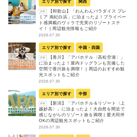
エリア別で探す
関西
【和歌山】「わんわんパラダイス プレ
PR
ミア 南紀白浜」に泊まったよ！プライベー
ト感満載のヴィラで充実のリゾートステ
イ！ | 周辺観光情報もご紹介
2026.07.30
エリア別で探す
中国・四国
【香川】「アパホテル〈高松空港〉」
PR
に泊まったよ！屋内ドッグランも完備した
空間で香川旅を満喫！ | 周辺のおすすめ観
光スポットもご紹介
2026.07.30
エリア別で探す
中部
【新潟】「アパホテル＆リゾート〈上
PR
越妙高〉」に泊まったよ！大自然を間近で
感じながらのリゾート旅を満喫 | 愛犬同伴
OKの周辺観光スポットもご紹介
2026.07.30