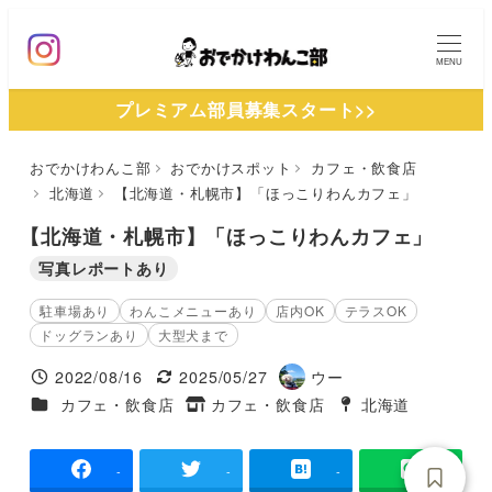
メ
イ
MENU
ン
プレミアム部員募集スタート>>
コ
ン
おでかけわんこ部
おでかけスポット
カフェ・飲食店
テ
北海道
【北海道・札幌市】「ほっこりわんカフェ」
ン
ツ
【北海道・札幌市】「ほっこりわんカフェ」
へ
写真レポートあり
移
駐車場あり
わんこメニューあり
店内OK
テラスOK
動
ドッグランあり
大型犬まで
2022/08/16
2025/05/27
ウー
投稿日
更新日
著
施設ジャンル
カフェ・飲食店
カフェ・飲食店
北海道
タグ
者
タグ
-
-
-