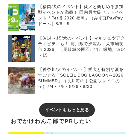
【福岡/犬のイベント】愛犬と楽しめる参加
型イベントが満載！ 国内最大級ペットイベ
ント「Pet博 2026 福岡」（みずほPayPay
ドーム）8/8～9
【8/14～15/犬のイベント】マルシェやアク
ティビティも！ 河川敷で夕涼み「犬市場夜
市 2026」（岡崎城公園乙川河川緑地）8/14
～15
【神奈川/犬のイベント】愛犬と特別な夏を
すごせる「SOLEIL DOG LAGOON～2026
SUMMER」（長井海の手公園ソレイユの
丘）7/4・7/5・8/29・8/30
イベントをもっと見る
おでかけわんこ部でPRしたい