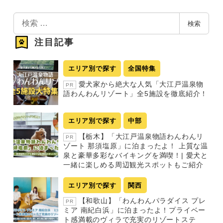
検
検索
索
注目記事
エリア別で探す
全国特集
愛犬家から絶大な人気「大江戸温泉物
PR
語わんわんリゾート」全5施設を徹底紹介！
エリア別で探す
中部
【栃木】「大江戸温泉物語わんわんリ
PR
ゾート 那須塩原」に泊まったよ！ 上質な温
泉と豪華多彩なバイキングを満喫！| 愛犬と
一緒に楽しめる周辺観光スポットもご紹介
エリア別で探す
関西
【和歌山】「わんわんパラダイス プレ
PR
ミア 南紀白浜」に泊まったよ！プライベー
ト感満載のヴィラで充実のリゾートステ