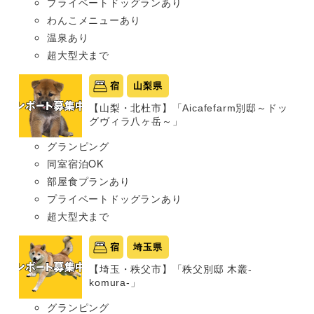
プライベートドッグランあり
わんこメニューあり
温泉あり
超大型犬まで
宿
山梨県
【山梨・北杜市】「Aicafefarm別邸～ドッ
グヴィラ八ヶ岳～」
グランピング
同室宿泊OK
部屋食プランあり
プライベートドッグランあり
超大型犬まで
宿
埼玉県
【埼玉・秩父市】「秩父別邸 木叢-
komura-」
グランピング