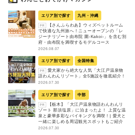
エリア別で探す
九州・沖縄
【さんふらわあ】ウィズペットルーム
PR
で快適な九州旅へ！ニューオープンの「レ
ジーナリゾート由布院 圍-Kakoi-」を含む別
府・由布院を満喫するモデルコース
2026.08.07
エリア別で探す
全国特集
愛犬家から絶大な人気「大江戸温泉物
PR
語わんわんリゾート」全5施設を徹底紹介！
2026.07.30
エリア別で探す
中部
【栃木】「大江戸温泉物語わんわんリ
PR
ゾート 那須塩原」に泊まったよ！ 上質な温
泉と豪華多彩なバイキングを満喫！| 愛犬と
一緒に楽しめる周辺観光スポットもご紹介
2026.07.30