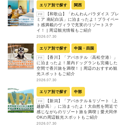
エリア別で探す
関西
【和歌山】「わんわんパラダイス プレ
PR
ミア 南紀白浜」に泊まったよ！プライベー
ト感満載のヴィラで充実のリゾートステ
イ！ | 周辺観光情報もご紹介
2026.07.30
エリア別で探す
中国・四国
【香川】「アパホテル〈高松空港〉」
PR
に泊まったよ！屋内ドッグランも完備した
空間で香川旅を満喫！ | 周辺のおすすめ観
光スポットもご紹介
2026.07.30
エリア別で探す
中部
【新潟】「アパホテル＆リゾート〈上
PR
越妙高〉」に泊まったよ！大自然を間近で
感じながらのリゾート旅を満喫 | 愛犬同伴
OKの周辺観光スポットもご紹介
2026.07.30