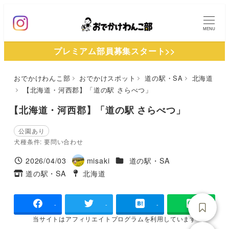
メ
イ
MENU
ン
プレミアム部員募集スタート>>
コ
ン
おでかけわんこ部
おでかけスポット
道の駅・SA
北海道
テ
【北海道・河西郡】「道の駅 さらべつ」
ン
ツ
【北海道・河西郡】「道の駅 さらべつ」
へ
公園あり
移
犬種条件: 要問い合わせ
動
施設ジャンル
2026/04/03
misaki
道の駅・SA
投稿日
著
道の駅・SA
北海道
タグ
タグ
者
-
-
-
当サイトは
アフィリエイトプログラムを
利用しています