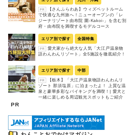
【さんふらわあ】ウィズペットルーム
PR
で快適な九州旅へ！ニューオープンの「レ
ジーナリゾート由布院 圍-Kakoi-」を含む別
府・由布院を満喫するモデルコース
エリア別で探す
全国特集
愛犬家から絶大な人気「大江戸温泉物
PR
語わんわんリゾート」全5施設を徹底紹介！
エリア別で探す
中部
【栃木】「大江戸温泉物語わんわんリ
PR
ゾート 那須塩原」に泊まったよ！ 上質な温
泉と豪華多彩なバイキングを満喫！| 愛犬と
一緒に楽しめる周辺観光スポットもご紹介
PR
わんことおでかけマガジン