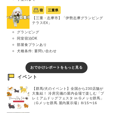
宿
三重県
【三重・志摩市】「伊勢志摩グランピング
テラスEX」
グランピング
同室宿泊OK
部屋食プランあり
犬種条件: 要問い合わせ
おでかけレポートをもっと見る
イベント
【群馬/犬のイベント】全国から230店舗が
大集結！ 冷房完備の屋内会場で楽しむ「プ
レミアムドッグフェスタ in Gメッセ群馬」
（Gメッセ群馬 屋内展示場）8/15〜16