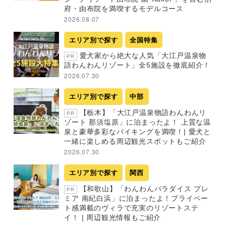
府・由布院を満喫するモデルコース
2026.08.07
エリア別で探す
全国特集
愛犬家から絶大な人気「大江戸温泉物
PR
語わんわんリゾート」全5施設を徹底紹介！
2026.07.30
エリア別で探す
中部
【栃木】「大江戸温泉物語わんわんリ
PR
ゾート 那須塩原」に泊まったよ！ 上質な温
泉と豪華多彩なバイキングを満喫！| 愛犬と
一緒に楽しめる周辺観光スポットもご紹介
2026.07.30
エリア別で探す
関西
【和歌山】「わんわんパラダイス プレ
PR
ミア 南紀白浜」に泊まったよ！プライベー
ト感満載のヴィラで充実のリゾートステ
イ！ | 周辺観光情報もご紹介