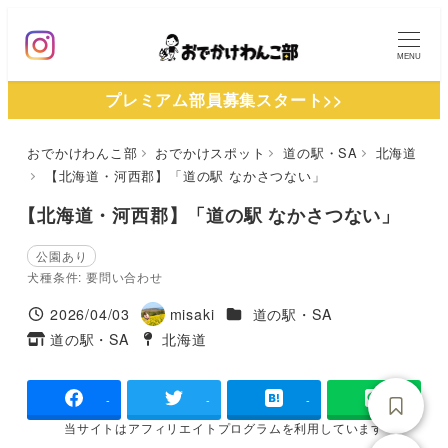
メ
イ
MENU
ン
プレミアム部員募集スタート>>
コ
ン
おでかけわんこ部
おでかけスポット
道の駅・SA
北海道
テ
【北海道・河西郡】「道の駅 なかさつない」
ン
ツ
【北海道・河西郡】「道の駅 なかさつない」
へ
公園あり
移
犬種条件: 要問い合わせ
動
施設ジャンル
2026/04/03
misaki
道の駅・SA
投稿日
著
道の駅・SA
北海道
タグ
タグ
者
-
-
-
当サイトは
アフィリエイトプログラムを
利用しています