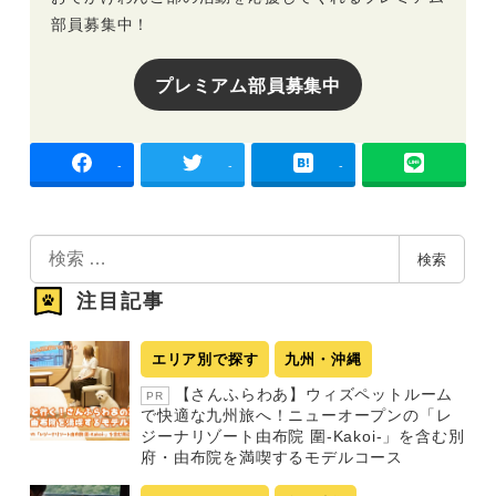
部員募集中！
プレミアム部員募集中
-
-
-
検
検索
索
注目記事
エリア別で探す
九州・沖縄
【さんふらわあ】ウィズペットルーム
PR
で快適な九州旅へ！ニューオープンの「レ
ジーナリゾート由布院 圍-Kakoi-」を含む別
府・由布院を満喫するモデルコース