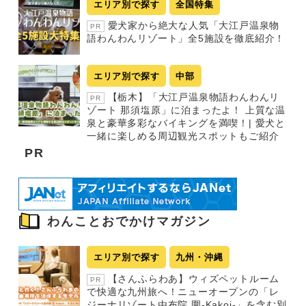
エリア別で探す
全国特集
愛犬家から絶大な人気「大江戸温泉物
PR
語わんわんリゾート」全5施設を徹底紹介！
エリア別で探す
中部
【栃木】「大江戸温泉物語わんわんリ
PR
ゾート 那須塩原」に泊まったよ！ 上質な温
泉と豪華多彩なバイキングを満喫！| 愛犬と
一緒に楽しめる周辺観光スポットもご紹介
PR
わんことおでかけマガジン
エリア別で探す
九州・沖縄
【さんふらわあ】ウィズペットルーム
PR
で快適な九州旅へ！ニューオープンの「レ
ジーナリゾート由布院 圍-Kakoi-」を含む別