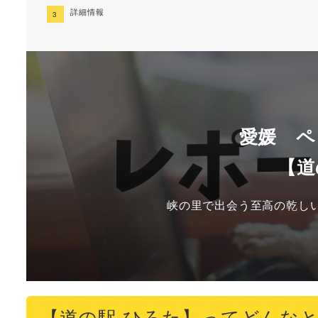
詳細情報
愛媛 ペ
【道
峡の里で出会う至高の乾し
【道の駅 ひろた】ってどんな