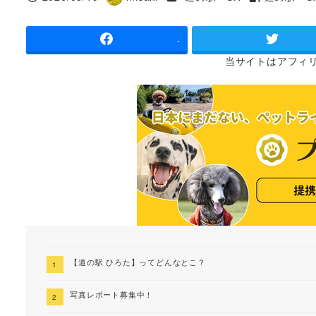
投稿日
著
タグ
者
-
当サイトは
アフィ
【道の駅 ひろた】ってどんなとこ？
写真レポート募集中！