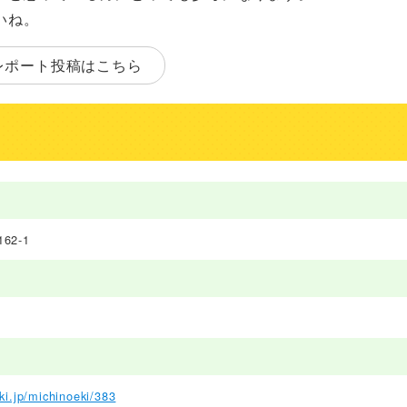
いね。
レポート投稿はこちら
2-1
ki.jp/michinoeki/383