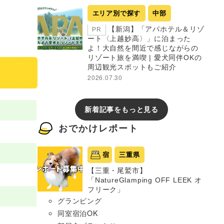
エリア別で探す
中部
【新潟】「アパホテル＆リゾ
PR
ート〈上越妙高〉」に泊まった
よ！大自然を間近で感じながらの
リゾート旅を満喫 | 愛犬同伴OKの
周辺観光スポットもご紹介
2026.07.30
新着記事をもっと見る
おでかけレポート
宿
三重県
【三重・尾鷲市】
「NatureGlamping OFF LEEK オ
フリーク」
グランピング
同室宿泊OK