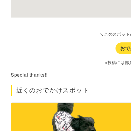
＼このスポット
おで
※投稿には部
Special thanks!!
近くのおでかけスポット