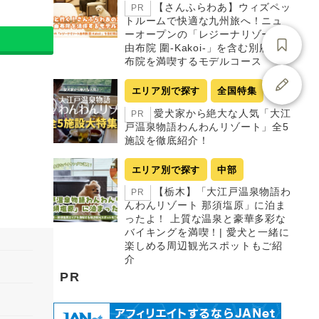
【さんふらわあ】ウィズペッ
PR
トルームで快適な九州旅へ！ニュ
ーオープンの「レジーナリゾート
由布院 圍-Kakoi-」を含む別府・由
布院を満喫するモデルコース
エリア別で探す
全国特集
愛犬家から絶大な人気「大江
PR
戸温泉物語わんわんリゾート」全5
施設を徹底紹介！
エリア別で探す
中部
【栃木】「大江戸温泉物語わ
PR
んわんリゾート 那須塩原」に泊ま
ったよ！ 上質な温泉と豪華多彩な
バイキングを満喫！| 愛犬と一緒に
楽しめる周辺観光スポットもご紹
介
PR