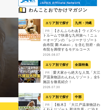
わんことおでかけマガジン
エリア別で探す
九州・沖縄
【さんふらわあ】ウィズペッ
PR
トルームで快適な九州旅へ！ニュ
ーオープンの「レジーナリゾート
由布院 圍-Kakoi-」を含む別府・由
布院を満喫するモデルコース
2026.08.07
エリア別で探す
全国特集
愛犬家から絶大な人気「大江
PR
戸温泉物語わんわんリゾート」全5
施設を徹底紹介！
2026.07.30
エリア別で探す
中部
【栃木】「大江戸温泉物語わ
PR
んわんリゾート 那須塩原」に泊ま