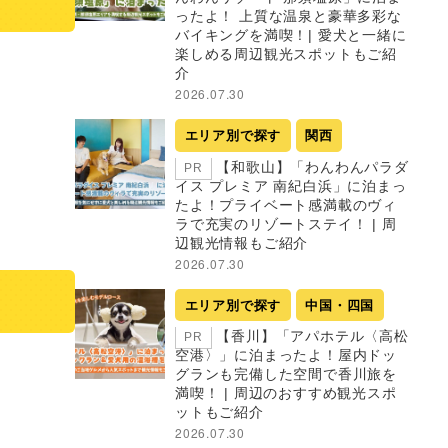
ったよ！ 上質な温泉と豪華多彩な
バイキングを満喫！| 愛犬と一緒に
楽しめる周辺観光スポットもご紹
介
2026.07.30
エリア別で探す
関西
【和歌山】「わんわんパラダ
PR
イス プレミア 南紀白浜」に泊まっ
たよ！プライベート感満載のヴィ
ラで充実のリゾートステイ！ | 周
辺観光情報もご紹介
2026.07.30
エリア別で探す
中国・四国
【香川】「アパホテル〈高松
PR
空港〉」に泊まったよ！屋内ドッ
グランも完備した空間で香川旅を
満喫！ | 周辺のおすすめ観光スポ
ットもご紹介
2026.07.30