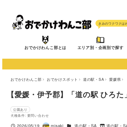
メ
イ
ン
コ
ン
テ
おでかけわんこ部とは
エリア別・企画別で探す
ン
ツ
へ
移
おでかけわんこ部
おでかけスポット
道の駅・SA
愛媛県
動
【愛媛・伊予郡】「道の駅 ひろた
公園あり
犬種条件: 要問い合わせ
施設ジャンル
2026/05/19
misaki
道の駅・SA
道の駅・S