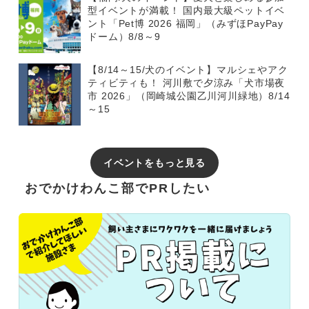
型イベントが満載！ 国内最大級ペットイベ
ント「Pet博 2026 福岡」（みずほPayPay
ドーム）8/8～9
【8/14～15/犬のイベント】マルシェやアク
ティビティも！ 河川敷で夕涼み「犬市場夜
市 2026」（岡崎城公園乙川河川緑地）8/14
～15
イベントをもっと見る
おでかけわんこ部でPRしたい