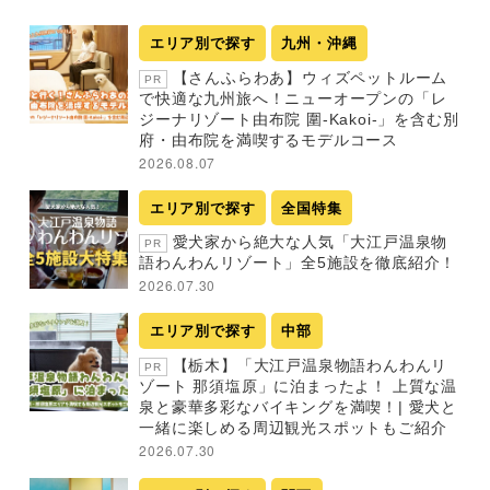
エリア別で探す
九州・沖縄
【さんふらわあ】ウィズペットルーム
PR
で快適な九州旅へ！ニューオープンの「レ
ジーナリゾート由布院 圍-Kakoi-」を含む別
府・由布院を満喫するモデルコース
2026.08.07
エリア別で探す
全国特集
愛犬家から絶大な人気「大江戸温泉物
PR
語わんわんリゾート」全5施設を徹底紹介！
2026.07.30
エリア別で探す
中部
【栃木】「大江戸温泉物語わんわんリ
PR
ゾート 那須塩原」に泊まったよ！ 上質な温
泉と豪華多彩なバイキングを満喫！| 愛犬と
一緒に楽しめる周辺観光スポットもご紹介
2026.07.30