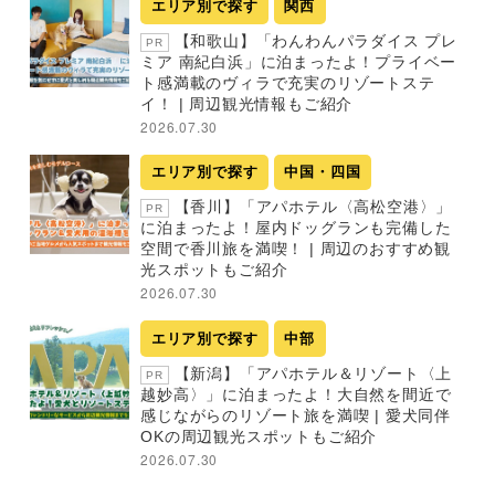
エリア別で探す
関西
【和歌山】「わんわんパラダイス プレ
PR
ミア 南紀白浜」に泊まったよ！プライベー
ト感満載のヴィラで充実のリゾートステ
イ！ | 周辺観光情報もご紹介
2026.07.30
エリア別で探す
中国・四国
【香川】「アパホテル〈高松空港〉」
PR
に泊まったよ！屋内ドッグランも完備した
空間で香川旅を満喫！ | 周辺のおすすめ観
光スポットもご紹介
2026.07.30
エリア別で探す
中部
【新潟】「アパホテル＆リゾート〈上
PR
越妙高〉」に泊まったよ！大自然を間近で
感じながらのリゾート旅を満喫 | 愛犬同伴
OKの周辺観光スポットもご紹介
2026.07.30