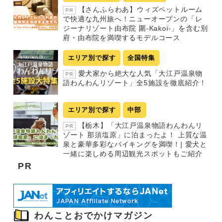
【さんふらわあ】ウィズペットルーム
PR
で快適な九州旅へ！ニューオープンの「レ
ジーナリゾート由布院 圍-Kakoi-」を含む別
府・由布院を満喫するモデルコース
エリア別で探す
全国特集
愛犬家から絶大な人気「大江戸温泉物
PR
語わんわんリゾート」全5施設を徹底紹介！
エリア別で探す
中部
【栃木】「大江戸温泉物語わんわんリ
PR
ゾート 那須塩原」に泊まったよ！ 上質な温
泉と豪華多彩なバイキングを満喫！| 愛犬と
一緒に楽しめる周辺観光スポットもご紹介
PR
わんことおでかけマガジン