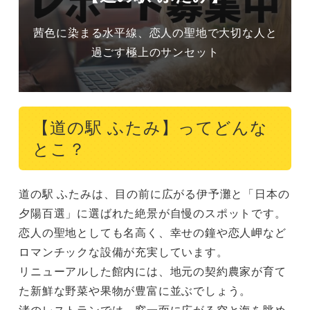
茜色に染まる水平線、恋人の聖地で大切な人と
過ごす極上のサンセット
【道の駅 ふたみ】ってどんな
とこ？
道の駅 ふたみは、目の前に広がる伊予灘と「日本の
夕陽百選」に選ばれた絶景が自慢のスポットです。

恋人の聖地としても名高く、幸せの鐘や恋人岬など
ロマンチックな設備が充実しています。

リニューアルした館内には、地元の契約農家が育て
た新鮮な野菜や果物が豊富に並ぶでしょう。

渚のレストランでは、窓一面に広がる空と海を眺め