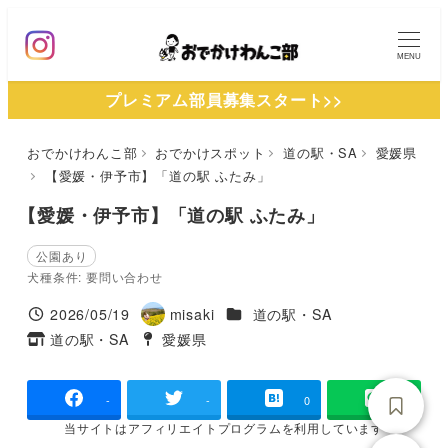
メ
イ
MENU
ン
プレミアム部員募集スタート>>
コ
ン
おでかけわんこ部
おでかけスポット
道の駅・SA
愛媛県
テ
【愛媛・伊予市】「道の駅 ふたみ」
ン
ツ
【愛媛・伊予市】「道の駅 ふたみ」
へ
公園あり
移
犬種条件: 要問い合わせ
動
施設ジャンル
2026/05/19
misaki
道の駅・SA
投稿日
著
道の駅・SA
愛媛県
タグ
タグ
者
-
-
0
当サイトは
アフィリエイトプログラムを
利用しています