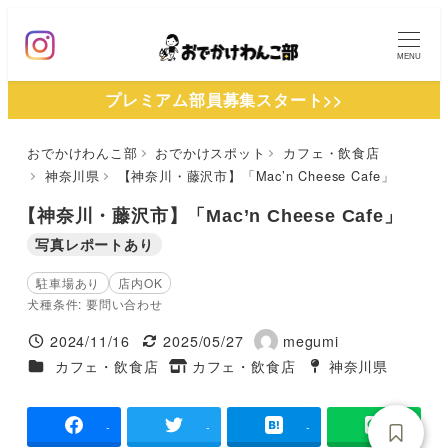
メ
イ
MENU
ン
プレミアム部員募集スタート>>
コ
ン
おでかけわんこ部
おでかけスポット
カフェ・飲食店
テ
神奈川県
【神奈川・藤沢市】「Mac’n Cheese Cafe」
ン
ツ
【神奈川・藤沢市】「Mac’n Cheese Cafe」
へ
写真レポートあり
移
駐車場あり
店内OK
動
犬種条件: 要問い合わせ
2024/11/16
2025/05/27
megumi
投稿日
更新日
著
施設ジャンル
カフェ・飲食店
カフェ・飲食店
神奈川県
タグ
者
タグ
-
-
-