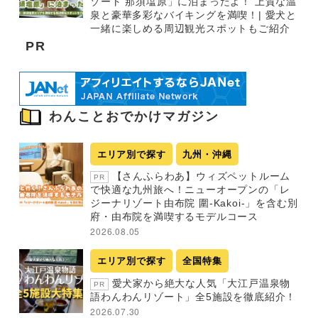
ゾート 那須塩原」に泊まったよ！ 上質な温
泉と豪華多彩なバイキングを満喫！| 愛犬と
一緒に楽しめる周辺観光スポットもご紹介
PR
わんことおでかけマガジン
エリア別で探す
九州・沖縄
【さんふらわあ】ウィズペットルーム
PR
で快適な九州旅へ！ニューオープンの「レ
ジーナリゾート由布院 圍-Kakoi-」を含む別
府・由布院を満喫するモデルコース
2026.08.05
エリア別で探す
全国特集
愛犬家から絶大な人気「大江戸温泉物
PR
語わんわんリゾート」全5施設を徹底紹介！
2026.07.30