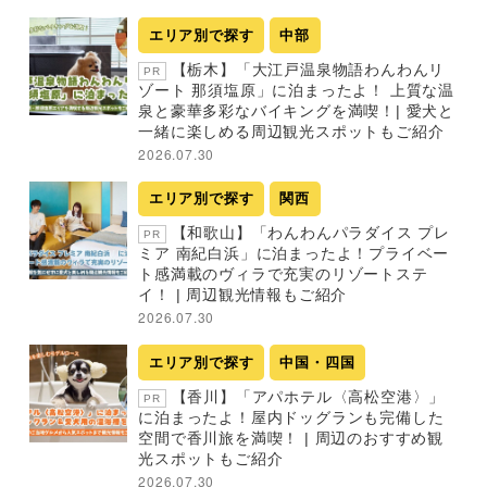
エリア別で探す
中部
【栃木】「大江戸温泉物語わんわんリ
PR
ゾート 那須塩原」に泊まったよ！ 上質な温
泉と豪華多彩なバイキングを満喫！| 愛犬と
一緒に楽しめる周辺観光スポットもご紹介
2026.07.30
エリア別で探す
関西
【和歌山】「わんわんパラダイス プレ
PR
ミア 南紀白浜」に泊まったよ！プライベー
ト感満載のヴィラで充実のリゾートステ
イ！ | 周辺観光情報もご紹介
2026.07.30
エリア別で探す
中国・四国
【香川】「アパホテル〈高松空港〉」
PR
に泊まったよ！屋内ドッグランも完備した
空間で香川旅を満喫！ | 周辺のおすすめ観
光スポットもご紹介
2026.07.30