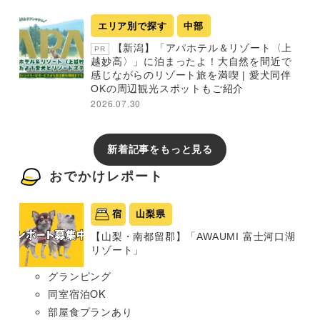
エリア別で探す
中部
【新潟】「アパホテル＆リゾート〈上
PR
越妙高〉」に泊まったよ！大自然を間近で
感じながらのリゾート旅を満喫 | 愛犬同伴
OKの周辺観光スポットもご紹介
2026.07.30
新着記事をもっと見る
おでかけレポート
宿
山梨県
【山梨・南都留郡】「AWAUMI 富士河口湖
リゾート」
グランピング
同室宿泊OK
部屋食プランあり