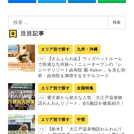
検
検索
索
注目記事
エリア別で探す
九州・沖縄
【さんふらわあ】ウィズペットルーム
PR
で快適な九州旅へ！ニューオープンの「レ
ジーナリゾート由布院 圍-Kakoi-」を含む別
府・由布院を満喫するモデルコース
エリア別で探す
全国特集
愛犬家から絶大な人気「大江戸温泉物
PR
語わんわんリゾート」全5施設を徹底紹介！
エリア別で探す
中部
【栃木】「大江戸温泉物語わんわんリ
PR