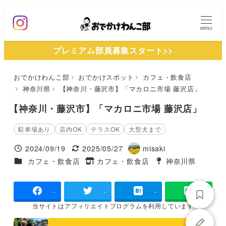
メ
イ
MENU
ン
プレミアム部員募集スタート>>
コ
ン
おでかけわんこ部
おでかけスポット
カフェ・飲食店
テ
神奈川県
【神奈川・藤沢市】「マカロニ市場 藤沢店」
ン
ツ
【神奈川・藤沢市】「マカロニ市場 藤沢店」
へ
駐車場あり
店内OK
テラスOK
大型犬まで
移
2024/09/19
2025/05/27
misaki
動
投稿日
更新日
著
施設ジャンル
カフェ・飲食店
カフェ・飲食店
神奈川県
タグ
者
タグ
-
-
-
当サイトは
アフィリエイトプログラムを
利用しています