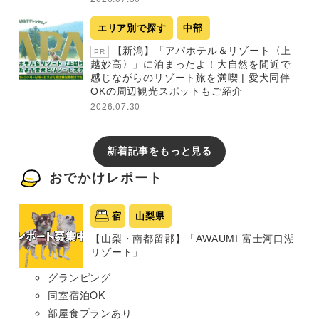
エリア別で探す
中部
【新潟】「アパホテル＆リゾート〈上
PR
越妙高〉」に泊まったよ！大自然を間近で
感じながらのリゾート旅を満喫 | 愛犬同伴
OKの周辺観光スポットもご紹介
2026.07.30
新着記事をもっと見る
おでかけレポート
宿
山梨県
【山梨・南都留郡】「AWAUMI 富士河口湖
リゾート」
グランピング
同室宿泊OK
部屋食プランあり