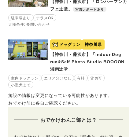
【神奈川・藤沢市】「ロンハーマンカ
フェ辻堂」
写真レポートあり
駐車場あり
テラスOK
犬種条件: 要問い合わせ
ドッグラン
神奈川県
【神奈川・藤沢市】「Indoor Dog
run&Self Photo Studio BOOOON
湘南辻堂」
室内ドッグラン
エリア分けなし
有料
貸切可
小型犬まで
施設の情報は変更になっている可能性があります。
おでかけ前に各自ご確認ください。
おでかけわんこ部とは？
おでかけわんこ部では、全国の「愛犬と一緒に楽しめ