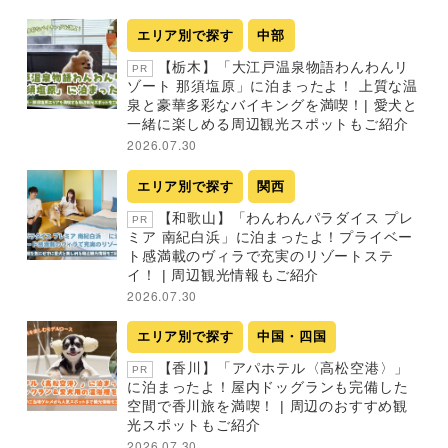
エリア別で探す
中部
【栃木】「大江戸温泉物語わんわんリ
PR
ゾート 那須塩原」に泊まったよ！ 上質な温
泉と豪華多彩なバイキングを満喫！| 愛犬と
一緒に楽しめる周辺観光スポットもご紹介
2026.07.30
エリア別で探す
関西
【和歌山】「わんわんパラダイス プレ
PR
ミア 南紀白浜」に泊まったよ！プライベー
ト感満載のヴィラで充実のリゾートステ
イ！ | 周辺観光情報もご紹介
2026.07.30
エリア別で探す
中国・四国
【香川】「アパホテル〈高松空港〉」
PR
に泊まったよ！屋内ドッグランも完備した
空間で香川旅を満喫！ | 周辺のおすすめ観
光スポットもご紹介
2026.07.30