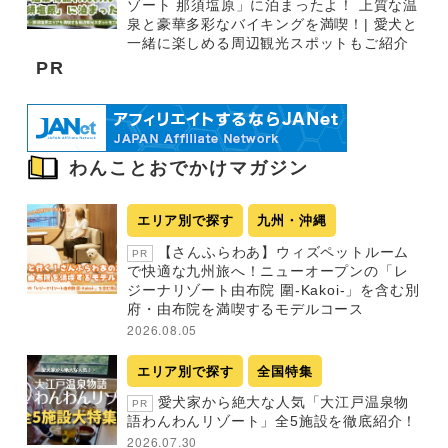
ゾート 那須塩原」に泊まったよ！ 上質な温
泉と豪華多彩なバイキングを満喫！| 愛犬と
一緒に楽しめる周辺観光スポットもご紹介
PR
わんことおでかけマガジン
エリア別で探す
九州・沖縄
【さんふらわあ】ウィズペットルーム
PR
で快適な九州旅へ！ニューオープンの「レ
ジーナリゾート由布院 圍-Kakoi-」を含む別
府・由布院を満喫するモデルコース
2026.08.05
エリア別で探す
全国特集
愛犬家から絶大な人気「大江戸温泉物
PR
語わんわんリゾート」全5施設を徹底紹介！
2026.07.30