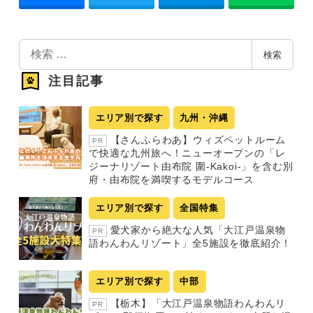
検
検索
索
注目記事
エリア別で探す
九州・沖縄
【さんふらわあ】ウィズペットルーム
PR
で快適な九州旅へ！ニューオープンの「レ
ジーナリゾート由布院 圍-Kakoi-」を含む別
府・由布院を満喫するモデルコース
エリア別で探す
全国特集
愛犬家から絶大な人気「大江戸温泉物
PR
語わんわんリゾート」全5施設を徹底紹介！
エリア別で探す
中部
【栃木】「大江戸温泉物語わんわんリ
PR