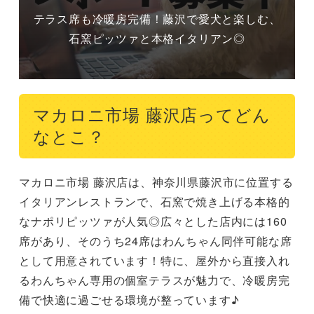
テラス席も冷暖房完備！藤沢で愛犬と楽しむ、
石窯ピッツァと本格イタリアン◎
マカロニ市場 藤沢店ってどん
なとこ？
マカロニ市場 藤沢店は、神奈川県藤沢市に位置する
イタリアンレストランで、石窯で焼き上げる本格的
なナポリピッツァが人気◎広々とした店内には160
席があり、そのうち24席はわんちゃん同伴可能な席
として用意されています！特に、屋外から直接入れ
るわんちゃん専用の個室テラスが魅力で、冷暖房完
備で快適に過ごせる環境が整っています♪
