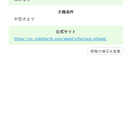
犬種条件
中型犬まで
公式サイト
https://xn--cckj5av1k.com/awaji/villa/loco-village/
情報の修正を提案