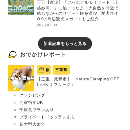
【新潟】「アパホテル＆リゾート〈上
PR
越妙高〉」に泊まったよ！大自然を間近で
感じながらのリゾート旅を満喫 | 愛犬同伴
OKの周辺観光スポットもご紹介
2026.07.30
新着記事をもっと見る
おでかけレポート
宿
三重県
【三重・尾鷲市】「NatureGlamping OFF
LEEK オフリーク」
グランピング
同室宿泊OK
部屋食プランあり
プライベートドッグランあり
超大型犬まで