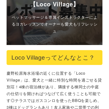
【Loco Village】
ペットマッサージ＆専属インストラクターによ
るヨガレッスンでオーナーも愛犬もリフレッシ
ュ
Loco Villageってどんなとこ？
慶野松原海水浴場の近くに位置する「Loco 
Village」は、愛犬と一緒に特別な時間を過ごせる貸
別荘！4棟の宿泊棟があり、隣接する棟同士の中庭
の仕切りを開ければつなげて広く使うことも可能で
す◎テラスではガスコンロを使ったBBQを楽しめ、
3棟はドッグランもあり！友人家族や二世帯での利