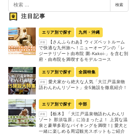
検
検索
索
注目記事
エリア別で探す
九州・沖縄
【さんふらわあ】ウィズペットルーム
PR
で快適な九州旅へ！ニューオープンの「レ
ジーナリゾート由布院 圍-Kakoi-」を含む別
府・由布院を満喫するモデルコース
エリア別で探す
全国特集
愛犬家から絶大な人気「大江戸温泉物
PR
語わんわんリゾート」全5施設を徹底紹介！
エリア別で探す
中部
【栃木】「大江戸温泉物語わんわんリ
PR
ゾート 那須塩原」に泊まったよ！ 上質な温
泉と豪華多彩なバイキングを満喫！| 愛犬と
一緒に楽しめる周辺観光スポットもご紹介