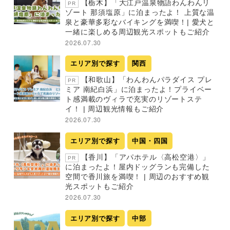
【栃木】「大江戸温泉物語わんわんリ
PR
ゾート 那須塩原」に泊まったよ！ 上質な温
泉と豪華多彩なバイキングを満喫！| 愛犬と
一緒に楽しめる周辺観光スポットもご紹介
2026.07.30
エリア別で探す
関西
【和歌山】「わんわんパラダイス プレ
PR
ミア 南紀白浜」に泊まったよ！プライベー
ト感満載のヴィラで充実のリゾートステ
イ！ | 周辺観光情報もご紹介
2026.07.30
エリア別で探す
中国・四国
【香川】「アパホテル〈高松空港〉」
PR
に泊まったよ！屋内ドッグランも完備した
空間で香川旅を満喫！ | 周辺のおすすめ観
光スポットもご紹介
2026.07.30
エリア別で探す
中部