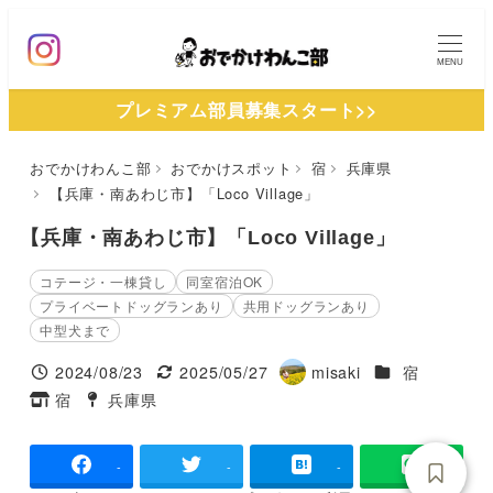
メ
イ
MENU
ン
プレミアム部員募集スタート>>
コ
ン
おでかけわんこ部
おでかけスポット
宿
兵庫県
テ
【兵庫・南あわじ市】「Loco Village」
ン
ツ
【兵庫・南あわじ市】「Loco Village」
へ
コテージ・一棟貸し
同室宿泊OK
移
プライベートドッグランあり
共用ドッグランあり
動
中型犬まで
施設ジャンル
2024/08/23
2025/05/27
misaki
宿
投稿日
更新日
著
宿
兵庫県
タグ
タグ
者
-
-
-