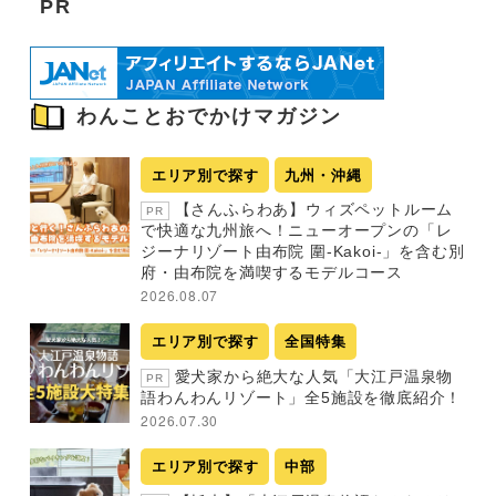
PR
わんことおでかけマガジン
エリア別で探す
九州・沖縄
【さんふらわあ】ウィズペットルーム
PR
で快適な九州旅へ！ニューオープンの「レ
ジーナリゾート由布院 圍-Kakoi-」を含む別
府・由布院を満喫するモデルコース
2026.08.07
エリア別で探す
全国特集
愛犬家から絶大な人気「大江戸温泉物
PR
語わんわんリゾート」全5施設を徹底紹介！
2026.07.30
エリア別で探す
中部