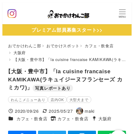
メ
イ
MENU
ン
プレミアム部員募集スタート>>
コ
ン
おでかけわんこ部
おでかけスポット
カフェ・飲食店
テ
大阪府
ン
【大阪・豊中市】「la cuisine francaise KAMIKAWA(ラキュイジーヌフランセーズ カミカワ)」
ツ
【大阪・豊中市】「la cuisine francaise
へ
KAMIKAWA(ラキュイジーヌフランセーズ カ
移
ミカワ)」
写真レポートあり
動
わんこメニューあり
店内OK
大型犬まで
2020/09/26
2025/05/27
maki
投稿日
更新日
著
施設ジャンル
カフェ・飲食店
カフェ・飲食店
大阪府
タグ
者
タグ