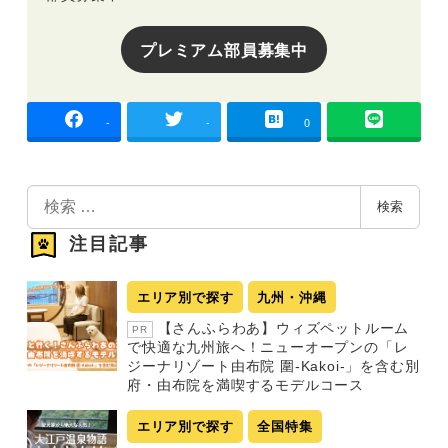
プレミアム部員募集中
-
-
0
検
検索
索
注目記事
エリア別で探す
九州・沖縄
【さんふらわあ】ウィズペットルーム
PR
で快適な九州旅へ！ニューオープンの「レ
ジーナリゾート由布院 圍-Kakoi-」を含む別
府・由布院を満喫するモデルコース
エリア別で探す
全国特集