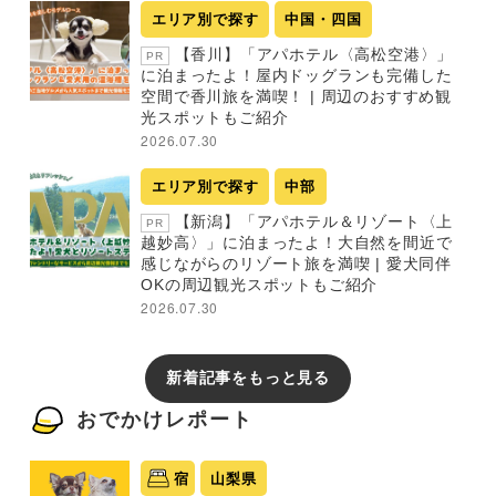
エリア別で探す
中国・四国
【香川】「アパホテル〈高松空港〉」
PR
に泊まったよ！屋内ドッグランも完備した
空間で香川旅を満喫！ | 周辺のおすすめ観
光スポットもご紹介
2026.07.30
エリア別で探す
中部
【新潟】「アパホテル＆リゾート〈上
PR
越妙高〉」に泊まったよ！大自然を間近で
感じながらのリゾート旅を満喫 | 愛犬同伴
OKの周辺観光スポットもご紹介
2026.07.30
新着記事をもっと見る
おでかけレポート
宿
山梨県