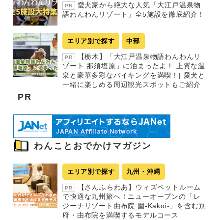
愛犬家から絶大な人気「大江戸温泉物
PR
語わんわんリゾート」全5施設を徹底紹介！
エリア別で探す
中部
【栃木】「大江戸温泉物語わんわんリ
PR
ゾート 那須塩原」に泊まったよ！ 上質な温
泉と豪華多彩なバイキングを満喫！| 愛犬と
一緒に楽しめる周辺観光スポットもご紹介
PR
わんことおでかけマガジン
エリア別で探す
九州・沖縄
【さんふらわあ】ウィズペットルーム
PR
で快適な九州旅へ！ニューオープンの「レ
ジーナリゾート由布院 圍-Kakoi-」を含む別
府・由布院を満喫するモデルコース