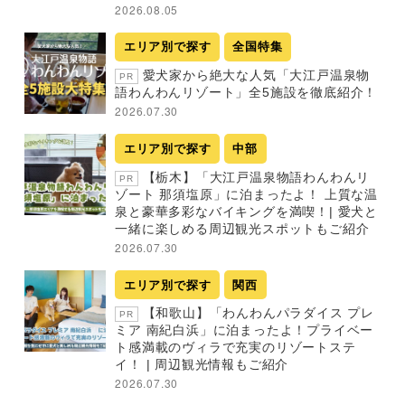
2026.08.05
エリア別で探す
全国特集
愛犬家から絶大な人気「大江戸温泉物
PR
語わんわんリゾート」全5施設を徹底紹介！
2026.07.30
エリア別で探す
中部
【栃木】「大江戸温泉物語わんわんリ
PR
ゾート 那須塩原」に泊まったよ！ 上質な温
泉と豪華多彩なバイキングを満喫！| 愛犬と
一緒に楽しめる周辺観光スポットもご紹介
2026.07.30
エリア別で探す
関西
【和歌山】「わんわんパラダイス プレ
PR
ミア 南紀白浜」に泊まったよ！プライベー
ト感満載のヴィラで充実のリゾートステ
イ！ | 周辺観光情報もご紹介
2026.07.30