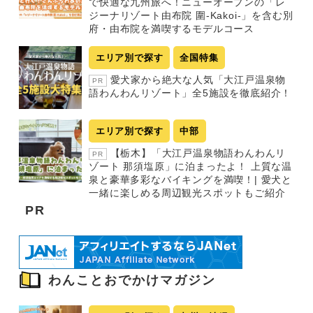
で快適な九州旅へ！ニューオープンの「レ
ジーナリゾート由布院 圍-Kakoi-」を含む別
府・由布院を満喫するモデルコース
エリア別で探す
全国特集
愛犬家から絶大な人気「大江戸温泉物
PR
語わんわんリゾート」全5施設を徹底紹介！
エリア別で探す
中部
【栃木】「大江戸温泉物語わんわんリ
PR
ゾート 那須塩原」に泊まったよ！ 上質な温
泉と豪華多彩なバイキングを満喫！| 愛犬と
一緒に楽しめる周辺観光スポットもご紹介
PR
わんことおでかけマガジン