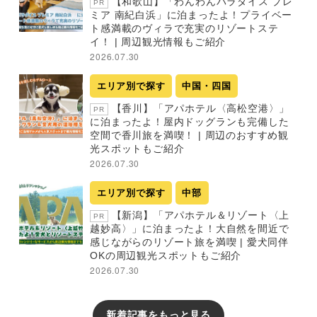
【和歌山】「わんわんパラダイス プレ
PR
ミア 南紀白浜」に泊まったよ！プライベー
ト感満載のヴィラで充実のリゾートステ
イ！ | 周辺観光情報もご紹介
2026.07.30
エリア別で探す
中国・四国
【香川】「アパホテル〈高松空港〉」
PR
に泊まったよ！屋内ドッグランも完備した
空間で香川旅を満喫！ | 周辺のおすすめ観
光スポットもご紹介
2026.07.30
エリア別で探す
中部
【新潟】「アパホテル＆リゾート〈上
PR
越妙高〉」に泊まったよ！大自然を間近で
感じながらのリゾート旅を満喫 | 愛犬同伴
OKの周辺観光スポットもご紹介
2026.07.30
新着記事をもっと見る