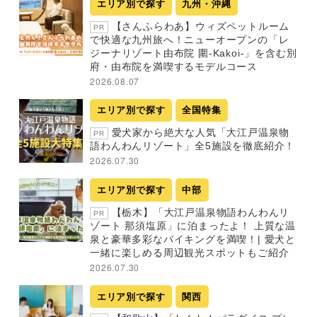
エリア別で探す
九州・沖縄
【さんふらわあ】ウィズペットルーム
PR
で快適な九州旅へ！ニューオープンの「レ
ジーナリゾート由布院 圍-Kakoi-」を含む別
府・由布院を満喫するモデルコース
2026.08.07
エリア別で探す
全国特集
愛犬家から絶大な人気「大江戸温泉物
PR
語わんわんリゾート」全5施設を徹底紹介！
2026.07.30
エリア別で探す
中部
【栃木】「大江戸温泉物語わんわんリ
PR
ゾート 那須塩原」に泊まったよ！ 上質な温
泉と豪華多彩なバイキングを満喫！| 愛犬と
一緒に楽しめる周辺観光スポットもご紹介
2026.07.30
エリア別で探す
関西