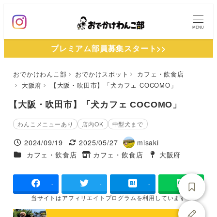
メ
イ
MENU
ン
プレミアム部員募集スタート>>
コ
ン
おでかけわんこ部
おでかけスポット
カフェ・飲食店
テ
大阪府
【大阪・吹田市】「犬カフェ COCOMO」
ン
ツ
【大阪・吹田市】「犬カフェ COCOMO」
へ
わんこメニューあり
店内OK
中型犬まで
移
2024/09/19
2025/05/27
misaki
動
投稿日
更新日
著
施設ジャンル
カフェ・飲食店
カフェ・飲食店
大阪府
タグ
者
タグ
-
-
-
当サイトは
アフィリエイトプログラムを
利用しています