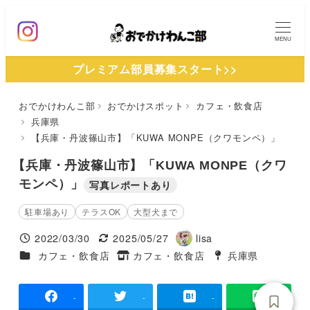
メ
イ
MENU
ン
プレミアム部員募集スタート>>
コ
ン
おでかけわんこ部
おでかけスポット
カフェ・飲食店
テ
兵庫県
ン
【兵庫・丹波篠山市】「KUWA MONPE（クワモンペ）」
ツ
【兵庫・丹波篠山市】「KUWA MONPE（クワ
へ
モンペ）」
写真レポートあり
移
動
駐車場あり
テラスOK
大型犬まで
2022/03/30
2025/05/27
lisa
投稿日
更新日
著
施設ジャンル
カフェ・飲食店
カフェ・飲食店
兵庫県
タグ
者
タグ
-
-
-