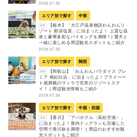
2026.07.30
エリア別で探す
中部
【栃木】「大江戸温泉物語わんわんリ
PR
ゾート 那須塩原」に泊まったよ！ 上質な温
泉と豪華多彩なバイキングを満喫！| 愛犬と
一緒に楽しめる周辺観光スポットもご紹介
2026.07.30
エリア別で探す
関西
【和歌山】「わんわんパラダイス プレ
PR
ミア 南紀白浜」に泊まったよ！プライベー
ト感満載のヴィラで充実のリゾートステ
イ！ | 周辺観光情報もご紹介
2026.07.30
エリア別で探す
中国・四国
【香川】「アパホテル〈高松空港〉」
PR
に泊まったよ！屋内ドッグランも完備した
空間で香川旅を満喫！ | 周辺のおすすめ観
光スポットもご紹介