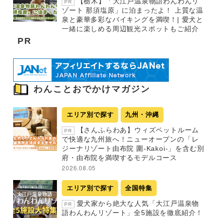
【栃木】「大江戸温泉物語わんわんリ
PR
ゾート 那須塩原」に泊まったよ！ 上質な温
泉と豪華多彩なバイキングを満喫！| 愛犬と
一緒に楽しめる周辺観光スポットもご紹介
PR
わんことおでかけマガジン
エリア別で探す
九州・沖縄
【さんふらわあ】ウィズペットルーム
PR
で快適な九州旅へ！ニューオープンの「レ
ジーナリゾート由布院 圍-Kakoi-」を含む別
府・由布院を満喫するモデルコース
2026.08.05
エリア別で探す
全国特集
愛犬家から絶大な人気「大江戸温泉物
PR
語わんわんリゾート」全5施設を徹底紹介！