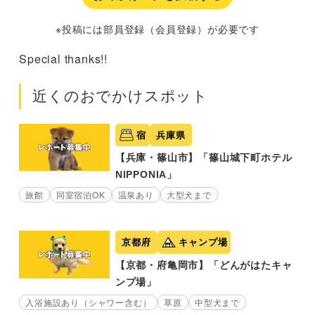
※投稿には部員登録（会員登録）が必要です
Special thanks!!
近くのおでかけスポット
宿
兵庫県
【兵庫・篠山市】「篠山城下町ホテル
NIPPONIA」
旅館
同室宿泊OK
温泉あり
大型犬まで
京都府
キャンプ場
【京都・府亀岡市】「どんがはたキャ
ンプ場」
入浴施設あり（シャワー含む）
草原
中型犬まで