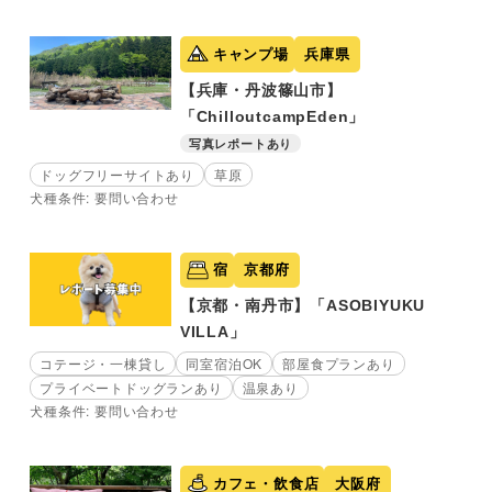
キャンプ場
兵庫県
【兵庫・丹波篠山市】
「ChilloutcampEden」
写真レポートあり
ドッグフリーサイトあり
草原
犬種条件: 要問い合わせ
宿
京都府
【京都・南丹市】「ASOBIYUKU
VILLA」
コテージ・一棟貸し
同室宿泊OK
部屋食プランあり
プライベートドッグランあり
温泉あり
犬種条件: 要問い合わせ
カフェ・飲食店
大阪府