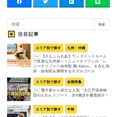
-
-
-
検
検索
索
注目記事
エリア別で探す
九州・沖縄
【さんふらわあ】ウィズペットルーム
PR
で快適な九州旅へ！ニューオープンの「レ
ジーナリゾート由布院 圍-Kakoi-」を含む別
府・由布院を満喫するモデルコース
エリア別で探す
全国特集
愛犬家から絶大な人気「大江戸温泉物
PR
語わんわんリゾート」全5施設を徹底紹介！
エリア別で探す
中部