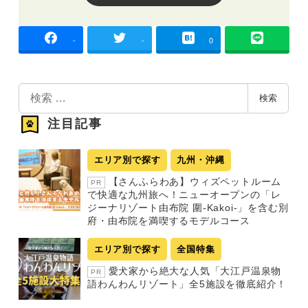
-
-
0
検
検索
索
注目記事
エリア別で探す
九州・沖縄
【さんふらわあ】ウィズペットルーム
PR
で快適な九州旅へ！ニューオープンの「レ
ジーナリゾート由布院 圍-Kakoi-」を含む別
府・由布院を満喫するモデルコース
エリア別で探す
全国特集
愛犬家から絶大な人気「大江戸温泉物
PR
語わんわんリゾート」全5施設を徹底紹介！