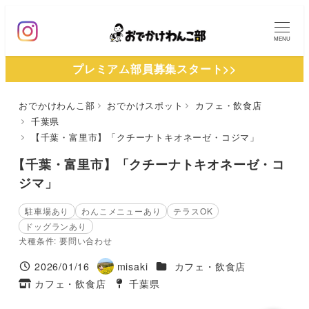
メ
イ
MENU
ン
プレミアム部員募集スタート>>
コ
ン
おでかけわんこ部
おでかけスポット
カフェ・飲食店
テ
千葉県
ン
【千葉・富里市】「クチーナトキオネーゼ・コジマ」
ツ
【千葉・富里市】「クチーナトキオネーゼ・コ
へ
ジマ」
移
動
駐車場あり
わんこメニューあり
テラスOK
ドッグランあり
犬種条件: 要問い合わせ
施設ジャンル
2026/01/16
misaki
カフェ・飲食店
投稿日
著
カフェ・飲食店
千葉県
タグ
者
タグ