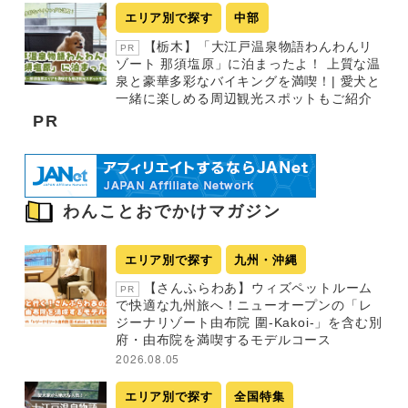
エリア別で探す
中部
【栃木】「大江戸温泉物語わんわんリ
PR
ゾート 那須塩原」に泊まったよ！ 上質な温
泉と豪華多彩なバイキングを満喫！| 愛犬と
一緒に楽しめる周辺観光スポットもご紹介
PR
わんことおでかけマガジン
エリア別で探す
九州・沖縄
【さんふらわあ】ウィズペットルーム
PR
で快適な九州旅へ！ニューオープンの「レ
ジーナリゾート由布院 圍-Kakoi-」を含む別
府・由布院を満喫するモデルコース
2026.08.05
エリア別で探す
全国特集