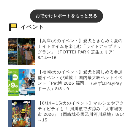
おでかけレポートをもっと見る
イベント
【兵庫/犬のイベント】愛犬ときらめく夏の
ナイトタイムを楽しむ「ライトアップドッ
グラン」（TOTTEI PARK 芝生エリア）
8/14〜16
【福岡/犬のイベント】愛犬と楽しめる参加
型イベントが満載！ 国内最大級ペットイベ
ント「Pet博 2026 福岡」（みずほPayPay
ドーム）8/8～9
【8/14～15/犬のイベント】マルシェやアク
ティビティも！ 河川敷で夕涼み「犬市場夜
市 2026」（岡崎城公園乙川河川緑地）8/14
～15