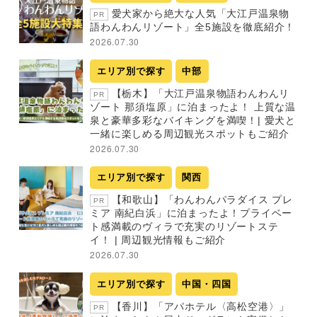
愛犬家から絶大な人気「大江戸温泉物
PR
語わんわんリゾート」全5施設を徹底紹介！
2026.07.30
エリア別で探す
中部
【栃木】「大江戸温泉物語わんわんリ
PR
ゾート 那須塩原」に泊まったよ！ 上質な温
泉と豪華多彩なバイキングを満喫！| 愛犬と
一緒に楽しめる周辺観光スポットもご紹介
2026.07.30
エリア別で探す
関西
【和歌山】「わんわんパラダイス プレ
PR
ミア 南紀白浜」に泊まったよ！プライベー
ト感満載のヴィラで充実のリゾートステ
イ！ | 周辺観光情報もご紹介
2026.07.30
エリア別で探す
中国・四国
【香川】「アパホテル〈高松空港〉」
PR