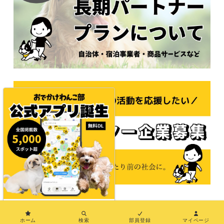
×
© 2021おでかけわんこ部
ホーム
検索
部員登録
マイページ