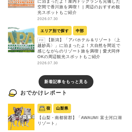
に泊まったよ！屋内ドッグランも完備した
空間で香川旅を満喫！ | 周辺のおすすめ観
光スポットもご紹介
2026.07.30
エリア別で探す
中部
【新潟】「アパホテル＆リゾート〈上
PR
越妙高〉」に泊まったよ！大自然を間近で
感じながらのリゾート旅を満喫 | 愛犬同伴
OKの周辺観光スポットもご紹介
2026.07.30
新着記事をもっと見る
おでかけレポート
宿
山梨県
【山梨・南都留郡】「AWAUMI 富士河口湖
リゾート」