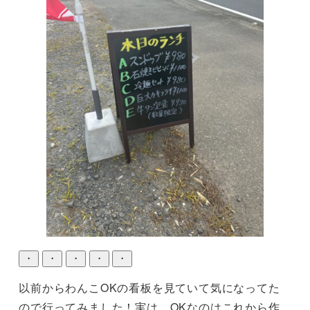
・
・
・
・
・
以前からわんこOKの看板を見ていて気になってた
ので行ってみました！実は、OKなのはこれから作