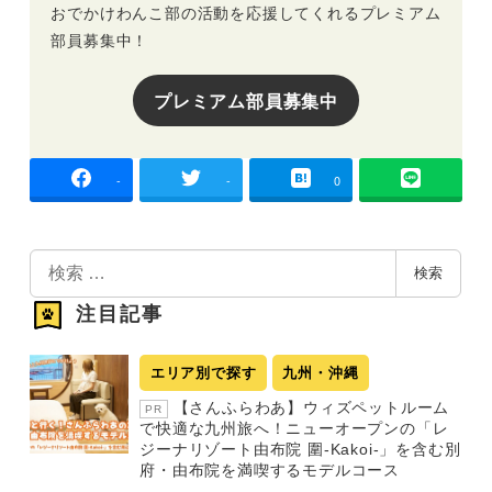
おでかけわんこ部の活動を応援してくれるプレミアム
部員募集中！
プレミアム部員募集中
-
-
0
検
検索
索
注目記事
エリア別で探す
九州・沖縄
【さんふらわあ】ウィズペットルーム
PR
で快適な九州旅へ！ニューオープンの「レ
ジーナリゾート由布院 圍-Kakoi-」を含む別
府・由布院を満喫するモデルコース