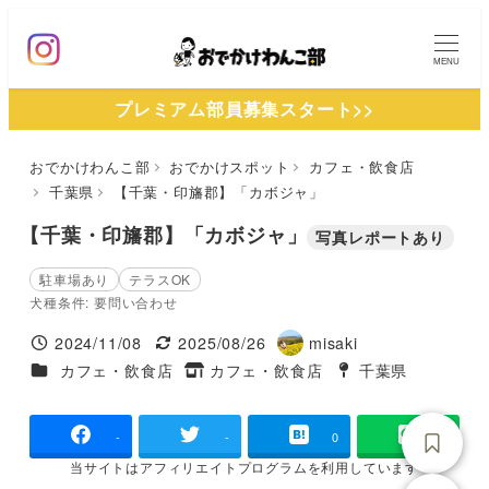
メ
イ
MENU
ン
プレミアム部員募集スタート>>
コ
ン
おでかけわんこ部
おでかけスポット
カフェ・飲食店
テ
千葉県
【千葉・印旛郡】「カボジャ」
ン
ツ
【千葉・印旛郡】「カボジャ」
写真レポートあり
へ
駐車場あり
テラスOK
移
犬種条件: 要問い合わせ
動
2024/11/08
2025/08/26
misaki
投稿日
更新日
著
施設ジャンル
カフェ・飲食店
カフェ・飲食店
千葉県
タグ
者
タグ
-
-
0
当サイトは
アフィリエイトプログラムを
利用しています