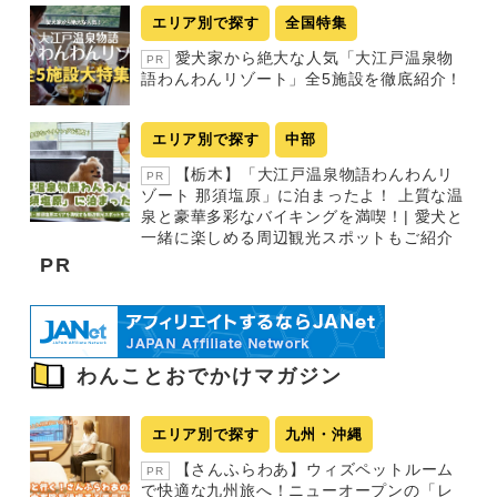
エリア別で探す
全国特集
愛犬家から絶大な人気「大江戸温泉物
PR
語わんわんリゾート」全5施設を徹底紹介！
エリア別で探す
中部
【栃木】「大江戸温泉物語わんわんリ
PR
ゾート 那須塩原」に泊まったよ！ 上質な温
泉と豪華多彩なバイキングを満喫！| 愛犬と
一緒に楽しめる周辺観光スポットもご紹介
PR
わんことおでかけマガジン
エリア別で探す
九州・沖縄
【さんふらわあ】ウィズペットルーム
PR
で快適な九州旅へ！ニューオープンの「レ