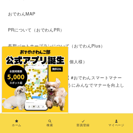
おでわんMAP
PRについて（おでわんPR）
長期パートナープランについて（おでわんPlus）
応援サポーター募集（企業様・個人様）
犬とおでかけする時のマナー【 #おでわんスマートマナー
】|わんこokの施設が増えるようにみんなでマナーを向上し
よう
運営者情報
×
お問い合わせ
ホーム
検索
部員登録
マイページ