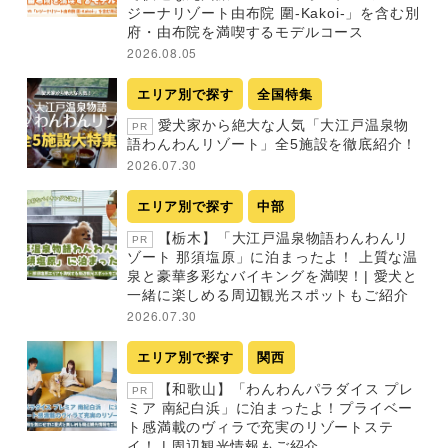
ジーナリゾート由布院 圍-Kakoi-」を含む別
府・由布院を満喫するモデルコース
2026.08.05
エリア別で探す
全国特集
愛犬家から絶大な人気「大江戸温泉物
PR
語わんわんリゾート」全5施設を徹底紹介！
2026.07.30
エリア別で探す
中部
【栃木】「大江戸温泉物語わんわんリ
PR
ゾート 那須塩原」に泊まったよ！ 上質な温
泉と豪華多彩なバイキングを満喫！| 愛犬と
一緒に楽しめる周辺観光スポットもご紹介
2026.07.30
エリア別で探す
関西
【和歌山】「わんわんパラダイス プレ
PR
ミア 南紀白浜」に泊まったよ！プライベー
ト感満載のヴィラで充実のリゾートステ
イ！ | 周辺観光情報もご紹介