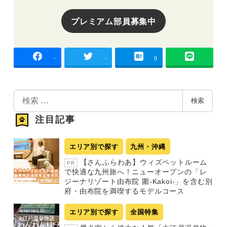
プレミアム部員募集中
-
-
0
検
検索
索
注目記事
エリア別で探す
九州・沖縄
【さんふらわあ】ウィズペットルーム
PR
で快適な九州旅へ！ニューオープンの「レ
ジーナリゾート由布院 圍-Kakoi-」を含む別
府・由布院を満喫するモデルコース
エリア別で探す
全国特集