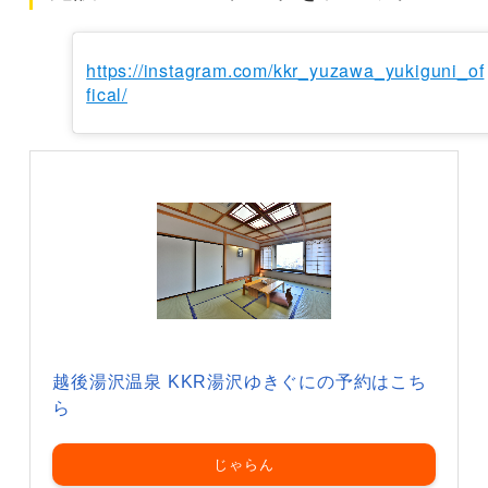
https://instagram.com/kkr_yuzawa_yukiguni_of
fical/
越後湯沢温泉 KKR湯沢ゆきぐにの予約はこち
ら
じゃらん