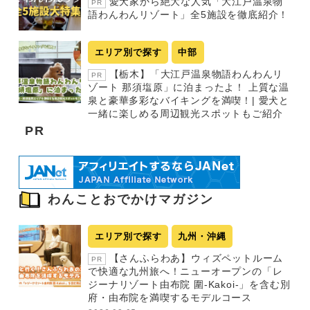
愛犬家から絶大な人気「大江戸温泉物
PR
語わんわんリゾート」全5施設を徹底紹介！
エリア別で探す
中部
【栃木】「大江戸温泉物語わんわんリ
PR
ゾート 那須塩原」に泊まったよ！ 上質な温
泉と豪華多彩なバイキングを満喫！| 愛犬と
一緒に楽しめる周辺観光スポットもご紹介
PR
わんことおでかけマガジン
エリア別で探す
九州・沖縄
【さんふらわあ】ウィズペットルーム
PR
で快適な九州旅へ！ニューオープンの「レ
ジーナリゾート由布院 圍-Kakoi-」を含む別
府・由布院を満喫するモデルコース