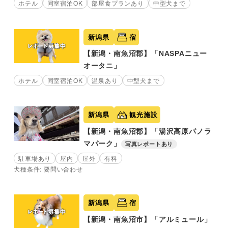
ホテル
同室宿泊OK
部屋食プランあり
中型犬まで
新潟県
宿
【新潟・南魚沼郡】「NASPAニュー
オータニ」
ホテル
同室宿泊OK
温泉あり
中型犬まで
新潟県
観光施設
【新潟・南魚沼郡】「湯沢高原パノラ
マパーク」
写真レポートあり
駐車場あり
屋内
屋外
有料
犬種条件: 要問い合わせ
新潟県
宿
【新潟・南魚沼市】「アルミュール」