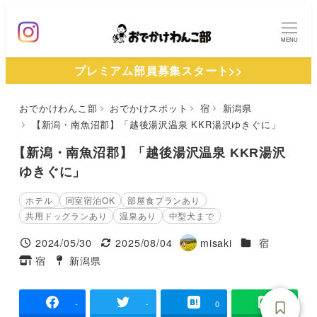
メ
イ
MENU
ン
プレミアム部員募集スタート>>
コ
ン
おでかけわんこ部
おでかけスポット
宿
新潟県
テ
【新潟・南魚沼郡】「越後湯沢温泉 KKR湯沢ゆきぐに」
ン
ツ
【新潟・南魚沼郡】「越後湯沢温泉 KKR湯沢
へ
ゆきぐに」
移
ホテル
同室宿泊OK
部屋食プランあり
動
共用ドッグランあり
温泉あり
中型犬まで
施設ジャンル
2024/05/30
2025/08/04
misaki
宿
投稿日
更新日
著
宿
新潟県
タグ
タグ
者
-
-
0