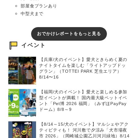
部屋食プランあり
中型犬まで
おでかけレポートをもっと見る
イベント
【兵庫/犬のイベント】愛犬ときらめく夏の
ナイトタイムを楽しむ「ライトアップドッ
グラン」（TOTTEI PARK 芝生エリア）
8/14〜16
【福岡/犬のイベント】愛犬と楽しめる参加
型イベントが満載！ 国内最大級ペットイベ
ント「Pet博 2026 福岡」（みずほPayPay
ドーム）8/8～9
【8/14～15/犬のイベント】マルシェやアク
ティビティも！ 河川敷で夕涼み「犬市場夜
市 2026」（岡崎城公園乙川河川緑地）8/14