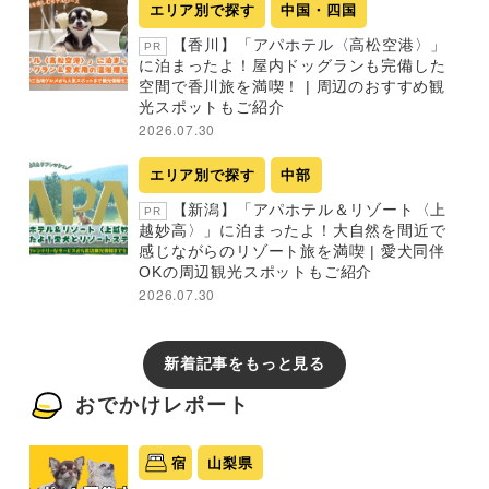
エリア別で探す
中国・四国
【香川】「アパホテル〈高松空港〉」
PR
に泊まったよ！屋内ドッグランも完備した
空間で香川旅を満喫！ | 周辺のおすすめ観
光スポットもご紹介
2026.07.30
エリア別で探す
中部
【新潟】「アパホテル＆リゾート〈上
PR
越妙高〉」に泊まったよ！大自然を間近で
感じながらのリゾート旅を満喫 | 愛犬同伴
OKの周辺観光スポットもご紹介
2026.07.30
新着記事をもっと見る
おでかけレポート
宿
山梨県