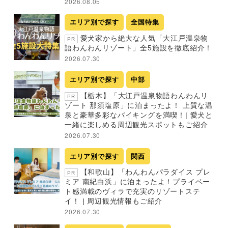
2026.08.05
エリア別で探す
全国特集
愛犬家から絶大な人気「大江戸温泉物
PR
語わんわんリゾート」全5施設を徹底紹介！
2026.07.30
エリア別で探す
中部
【栃木】「大江戸温泉物語わんわんリ
PR
ゾート 那須塩原」に泊まったよ！ 上質な温
泉と豪華多彩なバイキングを満喫！| 愛犬と
一緒に楽しめる周辺観光スポットもご紹介
2026.07.30
エリア別で探す
関西
【和歌山】「わんわんパラダイス プレ
PR
ミア 南紀白浜」に泊まったよ！プライベー
ト感満載のヴィラで充実のリゾートステ
イ！ | 周辺観光情報もご紹介
2026.07.30