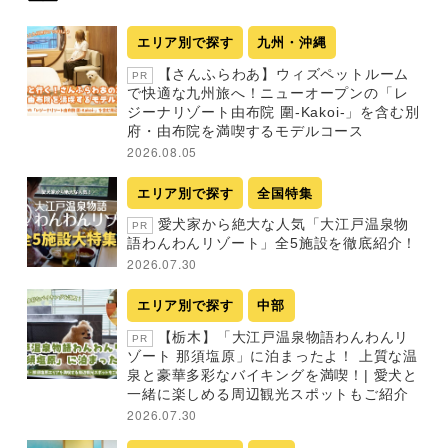
エリア別で探す
九州・沖縄
【さんふらわあ】ウィズペットルーム
PR
で快適な九州旅へ！ニューオープンの「レ
ジーナリゾート由布院 圍-Kakoi-」を含む別
府・由布院を満喫するモデルコース
2026.08.05
エリア別で探す
全国特集
愛犬家から絶大な人気「大江戸温泉物
PR
語わんわんリゾート」全5施設を徹底紹介！
2026.07.30
エリア別で探す
中部
【栃木】「大江戸温泉物語わんわんリ
PR
ゾート 那須塩原」に泊まったよ！ 上質な温
泉と豪華多彩なバイキングを満喫！| 愛犬と
一緒に楽しめる周辺観光スポットもご紹介
2026.07.30