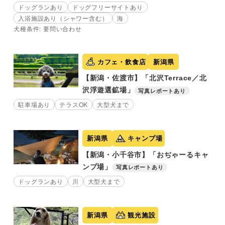
ドッグランあり
ドッグフリーサイトあり
入浴施設あり（シャワー含む）
海
犬種条件: 要問い合わせ
カフェ・飲食店
新潟県
【新潟・佐渡市】「北沢Terrace／北
沢浮遊選鉱場」
写真レポートあり
駐車場あり
テラスOK
大型犬まで
新潟県
キャンプ場
【新潟・小千谷市】「おぢゃーるキャ
ンプ場」
写真レポートあり
ドッグランあり
川
大型犬まで
新潟県
観光施設