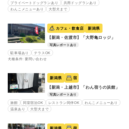
プライベートドッグランあり
共用ドッグランあり
わんこメニューあり
大型犬まで
カフェ・飲食店
新潟県
【新潟・佐渡市】「大野亀ロッジ」
写真レポートあり
駐車場あり
テラスOK
犬種条件: 要問い合わせ
新潟県
宿
【新潟・上越市】「わん宿うの浜館」
写真レポートあり
旅館
同室宿泊OK
レストラン同伴OK
わんこメニューあり
温泉あり
大型犬まで
新潟県
宿