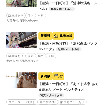
【新潟・十日町市】「清津峡渓谷トン
ネル」
写真レポートあり
駐車場あり
屋内
有料
犬種条件: 要問い合わせ
新潟県
観光施設
【新潟・南魚沼郡】「湯沢高原パノラ
マパーク」
写真レポートあり
駐車場あり
屋内
屋外
有料
犬種条件: 要問い合わせ
新潟県
宿
【新潟・十日町市】「あてま温泉 あて
ま高原リゾート ベルナティオ」
写真レポートあり
コテージ・一棟貸し
同室宿泊OK
部屋食プランあり