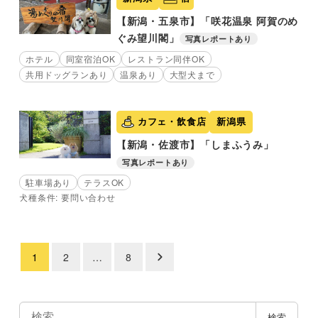
【新潟・五泉市】「咲花温泉 阿賀のめ
ぐみ望川閣」
写真レポートあり
ホテル
同室宿泊OK
レストラン同伴OK
共用ドッグランあり
温泉あり
大型犬まで
カフェ・飲食店
新潟県
【新潟・佐渡市】「しまふうみ」
写真レポートあり
駐車場あり
テラスOK
犬種条件: 要問い合わせ
1
2
…
8
投
稿
の
検
検索