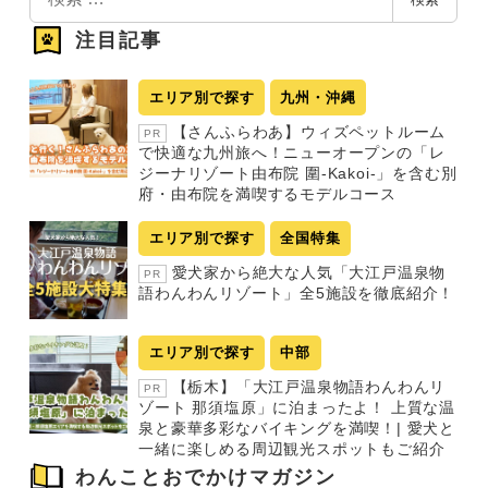
索
ペ
注目記事
ー
ジ
エリア別で探す
九州・沖縄
送
【さんふらわあ】ウィズペットルーム
PR
り
で快適な九州旅へ！ニューオープンの「レ
ジーナリゾート由布院 圍-Kakoi-」を含む別
府・由布院を満喫するモデルコース
エリア別で探す
全国特集
愛犬家から絶大な人気「大江戸温泉物
PR
語わんわんリゾート」全5施設を徹底紹介！
エリア別で探す
中部
【栃木】「大江戸温泉物語わんわんリ
PR
ゾート 那須塩原」に泊まったよ！ 上質な温
泉と豪華多彩なバイキングを満喫！| 愛犬と
一緒に楽しめる周辺観光スポットもご紹介
わんことおでかけマガジン