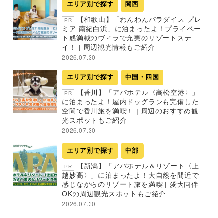
エリア別で探す
関西
【和歌山】「わんわんパラダイス プレ
PR
ミア 南紀白浜」に泊まったよ！プライベー
ト感満載のヴィラで充実のリゾートステ
イ！ | 周辺観光情報もご紹介
2026.07.30
エリア別で探す
中国・四国
【香川】「アパホテル〈高松空港〉」
PR
に泊まったよ！屋内ドッグランも完備した
空間で香川旅を満喫！ | 周辺のおすすめ観
光スポットもご紹介
2026.07.30
エリア別で探す
中部
【新潟】「アパホテル＆リゾート〈上
PR
越妙高〉」に泊まったよ！大自然を間近で
感じながらのリゾート旅を満喫 | 愛犬同伴
OKの周辺観光スポットもご紹介
2026.07.30