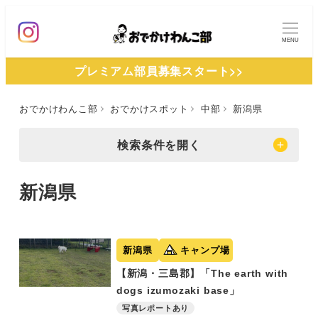
メ
イ
MENU
ン
プレミアム部員募集スタート>>
コ
ン
おでかけわんこ部
おでかけスポット
中部
新潟県
テ
ン
検索条件を開く
ツ
へ
新潟県
移
動
新潟県
キャンプ場
【新潟・三島郡】「The earth with
dogs izumozaki base」
写真レポートあり