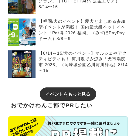
グラン」（TOTTEI PARK 芝生エリア）
8/14〜16
【福岡/犬のイベント】愛犬と楽しめる参加
型イベントが満載！ 国内最大級ペットイベ
ント「Pet博 2026 福岡」（みずほPayPay
ドーム）8/8～9
【8/14～15/犬のイベント】マルシェやアク
ティビティも！ 河川敷で夕涼み「犬市場夜
市 2026」（岡崎城公園乙川河川緑地）8/14
～15
イベントをもっと見る
おでかけわんこ部でPRしたい