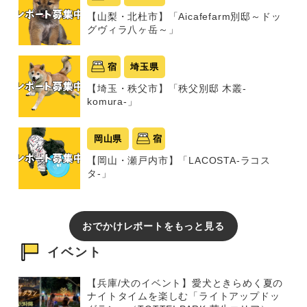
【山梨・北杜市】「Aicafefarm別邸～ドッ
グヴィラ八ヶ岳～」
宿
埼玉県
【埼玉・秩父市】「秩父別邸 木叢-
komura-」
岡山県
宿
【岡山・瀬戸内市】「LACOSTA-ラコス
タ-」
おでかけレポートをもっと見る
イベント
【兵庫/犬のイベント】愛犬ときらめく夏の
ナイトタイムを楽しむ「ライトアップドッ