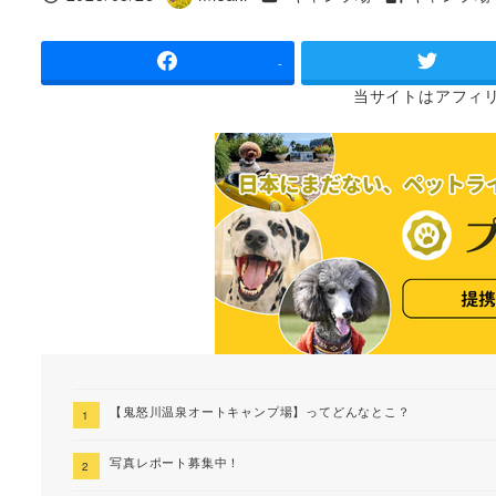
投稿日
著
タグ
者
-
当サイトは
アフィ
【鬼怒川温泉オートキャンプ場】ってどんなとこ？
写真レポート募集中！