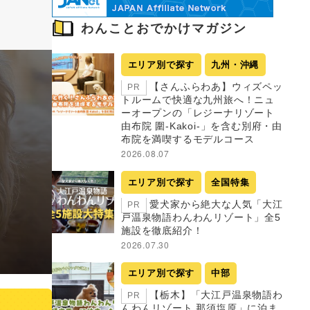
わんことおでかけマガジン
エリア別で探す
九州・沖縄
【さんふらわあ】ウィズペッ
PR
トルームで快適な九州旅へ！ニュ
ーオープンの「レジーナリゾート
由布院 圍-Kakoi-」を含む別府・由
布院を満喫するモデルコース
2026.08.07
エリア別で探す
全国特集
愛犬家から絶大な人気「大江
PR
戸温泉物語わんわんリゾート」全5
施設を徹底紹介！
2026.07.30
エリア別で探す
中部
【栃木】「大江戸温泉物語わ
PR
んわんリゾート 那須塩原」に泊ま