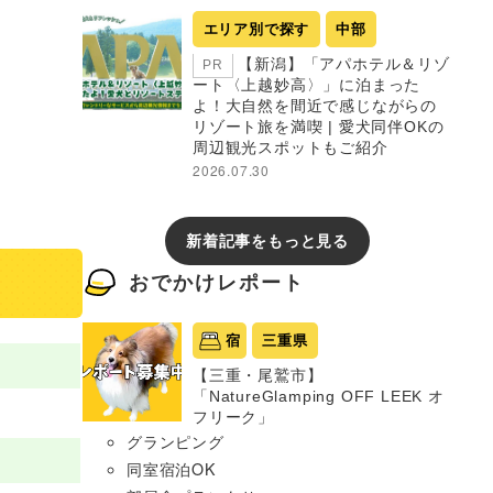
エリア別で探す
中部
【新潟】「アパホテル＆リゾ
PR
ート〈上越妙高〉」に泊まった
よ！大自然を間近で感じながらの
リゾート旅を満喫 | 愛犬同伴OKの
周辺観光スポットもご紹介
2026.07.30
新着記事をもっと見る
おでかけレポート
宿
三重県
【三重・尾鷲市】
「NatureGlamping OFF LEEK オ
フリーク」
グランピング
同室宿泊OK