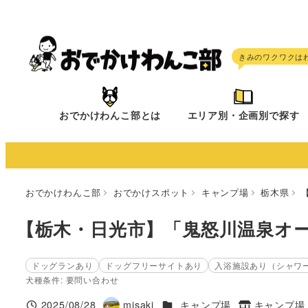
メ
イ
ン
コ
ン
テ
おでかけわんこ部とは
エリア別・企画別で探す
ン
ツ
へ
移
おでかけわんこ部
おでかけスポット
キャンプ場
栃木県
動
【栃木・日光市】「鬼怒川温泉オ
ドッグランあり
ドッグフリーサイトあり
入浴施設あり（シャワ
犬種条件: 要問い合わせ
施設ジャンル
2025/08/28
misaki
キャンプ場
キャンプ場