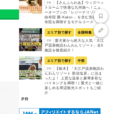
【さんふらわあ】ウィズペッ
PR
トルームで快適な九州旅へ！ニュ
ーオープンの「レジーナリゾート
由布院 圍-Kakoi-」を含む別府・由
布院を満喫するモデルコース
エリア別で探す
全国特集
愛犬家から絶大な人気「大江
PR
戸温泉物語わんわんリゾート」全5
施設を徹底紹介！
エリア別で探す
中部
【栃木】「大江戸温泉物語わ
PR
んわんリゾート 那須塩原」に泊ま
ったよ！ 上質な温泉と豪華多彩な
バイキングを満喫！| 愛犬と一緒に
楽しめる周辺観光スポットもご紹
介
PR