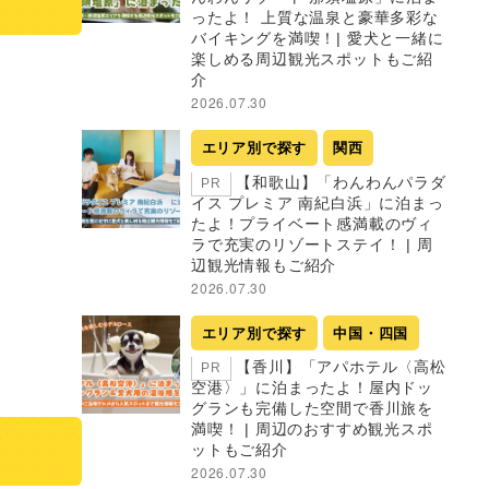
ったよ！ 上質な温泉と豪華多彩な
バイキングを満喫！| 愛犬と一緒に
楽しめる周辺観光スポットもご紹
介
2026.07.30
エリア別で探す
関西
【和歌山】「わんわんパラダ
PR
イス プレミア 南紀白浜」に泊まっ
たよ！プライベート感満載のヴィ
ラで充実のリゾートステイ！ | 周
辺観光情報もご紹介
2026.07.30
エリア別で探す
中国・四国
【香川】「アパホテル〈高松
PR
空港〉」に泊まったよ！屋内ドッ
グランも完備した空間で香川旅を
満喫！ | 周辺のおすすめ観光スポ
ットもご紹介
2026.07.30