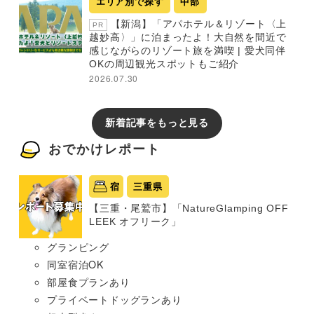
エリア別で探す
中部
【新潟】「アパホテル＆リゾート〈上
PR
越妙高〉」に泊まったよ！大自然を間近で
感じながらのリゾート旅を満喫 | 愛犬同伴
OKの周辺観光スポットもご紹介
2026.07.30
新着記事をもっと見る
おでかけレポート
宿
三重県
【三重・尾鷲市】「NatureGlamping OFF
LEEK オフリーク」
グランピング
同室宿泊OK
部屋食プランあり
プライベートドッグランあり