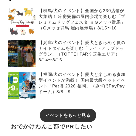
【群馬/犬のイベント】全国から230店舗が
大集結！ 冷房完備の屋内会場で楽しむ「プ
レミアムドッグフェスタ in Gメッセ群馬」
（Gメッセ群馬 屋内展示場）8/15〜16
【兵庫/犬のイベント】愛犬ときらめく夏の
ナイトタイムを楽しむ「ライトアップドッ
グラン」（TOTTEI PARK 芝生エリア）
8/14〜8/16
【福岡/犬のイベント】愛犬と楽しめる参加
型イベントが満載！ 国内最大級ペットイベ
ント「Pet博 2026 福岡」（みずほPayPay
ドーム）8/8～9
イベントをもっと見る
おでかけわんこ部でPRしたい