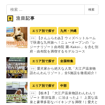
検
検索
索
注目記事
エリア別で探す
九州・沖縄
【さんふらわあ】ウィズペットルーム
PR
で快適な九州旅へ！ニューオープンの「レ
ジーナリゾート由布院 圍-Kakoi-」を含む別
府・由布院を満喫するモデルコース
エリア別で探す
全国特集
愛犬家から絶大な人気「大江戸温泉物
PR
語わんわんリゾート」全5施設を徹底紹介！
エリア別で探す
中部
【栃木】「大江戸温泉物語わんわんリ
PR
ゾート 那須塩原」に泊まったよ！ 上質な温
泉と豪華多彩なバイキングを満喫！| 愛犬と