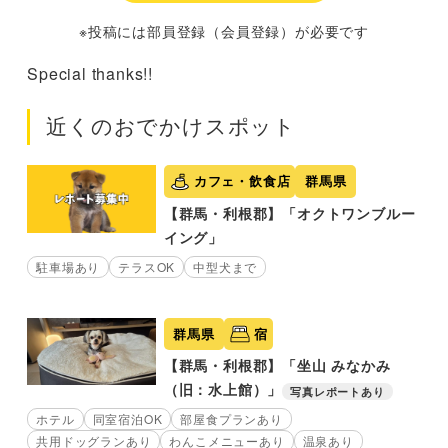
※投稿には部員登録（会員登録）が必要です
Special thanks!!
近くのおでかけスポット
カフェ・飲食店
群馬県
【群馬・利根郡】「オクトワンブルー
イング」
駐車場あり
テラスOK
中型犬まで
群馬県
宿
【群馬・利根郡】「坐山 みなかみ
（旧：水上館）」
写真レポートあり
ホテル
同室宿泊OK
部屋食プランあり
共用ドッグランあり
わんこメニューあり
温泉あり