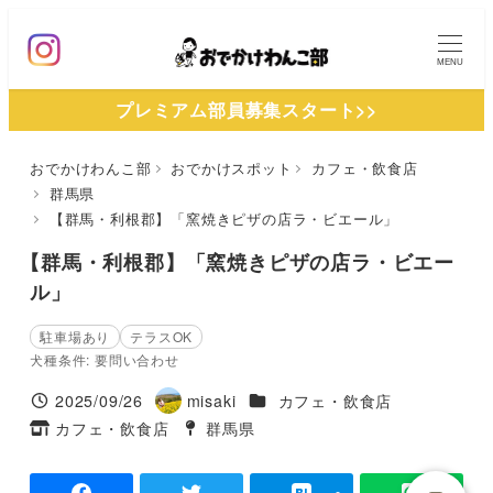
メ
イ
MENU
ン
プレミアム部員募集スタート>>
コ
ン
おでかけわんこ部
おでかけスポット
カフェ・飲食店
テ
群馬県
ン
【群馬・利根郡】「窯焼きピザの店ラ・ビエール」
ツ
【群馬・利根郡】「窯焼きピザの店ラ・ビエー
へ
ル」
移
動
駐車場あり
テラスOK
犬種条件: 要問い合わせ
施設ジャンル
2025/09/26
misaki
カフェ・飲食店
投稿日
著
カフェ・飲食店
群馬県
タグ
者
タグ