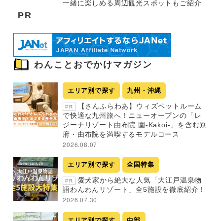
一緒に楽しめる周辺観光スポットもご紹介
PR
わんことおでかけマガジン
エリア別で探す
九州・沖縄
【さんふらわあ】ウィズペットルーム
PR
で快適な九州旅へ！ニューオープンの「レ
ジーナリゾート由布院 圍-Kakoi-」を含む別
府・由布院を満喫するモデルコース
2026.08.07
エリア別で探す
全国特集
愛犬家から絶大な人気「大江戸温泉物
PR
語わんわんリゾート」全5施設を徹底紹介！
2026.07.30
エリア別で探す
中部