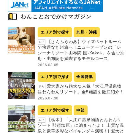
わんことおでかけマガジン
エリア別で探す
九州・沖縄
【さんふらわあ】ウィズペットルーム
PR
で快適な九州旅へ！ニューオープンの「レ
ジーナリゾート由布院 圍-Kakoi-」を含む別
府・由布院を満喫するモデルコース
2026.08.05
エリア別で探す
全国特集
愛犬家から絶大な人気「大江戸温泉物
PR
語わんわんリゾート」全5施設を徹底紹介！
2026.07.30
エリア別で探す
中部
【栃木】「大江戸温泉物語わんわんリ
PR
ゾート 那須塩原」に泊まったよ！ 上質な温
泉と豪華多彩なバイキングを満喫！| 愛犬と