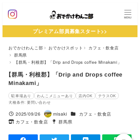
メ
イ
MENU
ン
プレミアム部員募集スタート>>
コ
ン
おでかけわんこ部
おでかけスポット
カフェ・飲食店
テ
群馬県
ン
【群馬・利根郡】「Drip and Drops coffee Minakami」
ツ
【群馬・利根郡】「Drip and Drops coffee
へ
Minakami」
移
動
駐車場あり
わんこメニューあり
店内OK
テラスOK
犬種条件: 要問い合わせ
施設ジャンル
2025/09/26
misaki
カフェ・飲食店
投稿日
著
カフェ・飲食店
群馬県
タグ
者
タグ