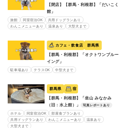
【閉店】【群馬・利根郡】「だいこく
館」
旅館
同室宿泊OK
共用ドッグランあり
わんこメニューあり
温泉あり
大型犬まで
カフェ・飲食店
群馬県
【群馬・利根郡】「オクトワンブルー
イング」
駐車場あり
テラスOK
中型犬まで
群馬県
宿
【群馬・利根郡】「坐山 みなかみ
（旧：水上館）」
写真レポートあり
ホテル
同室宿泊OK
部屋食プランあり
共用ドッグランあり
わんこメニューあり
温泉あり
大型犬まで