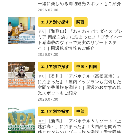
一緒に楽しめる周辺観光スポットもご紹介
2026.07.30
エリア別で探す
関西
【和歌山】「わんわんパラダイス プレ
PR
ミア 南紀白浜」に泊まったよ！プライベー
ト感満載のヴィラで充実のリゾートステ
イ！ | 周辺観光情報もご紹介
2026.07.30
エリア別で探す
中国・四国
【香川】「アパホテル〈高松空港〉」
PR
に泊まったよ！屋内ドッグランも完備した
空間で香川旅を満喫！ | 周辺のおすすめ観
光スポットもご紹介
2026.07.30
エリア別で探す
中部
【新潟】「アパホテル＆リゾート〈上
PR
越妙高〉」に泊まったよ！大自然を間近で
感じながらのリゾート旅を満喫 | 愛犬同伴