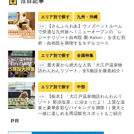
注目記事
エリア別で探す
九州・沖縄
【さんふらわあ】ウィズペットルーム
PR
で快適な九州旅へ！ニューオープンの「レ
ジーナリゾート由布院 圍-Kakoi-」を含む別
府・由布院を満喫するモデルコース
エリア別で探す
全国特集
愛犬家から絶大な人気「大江戸温泉物
PR
語わんわんリゾート」全5施設を徹底紹介！
エリア別で探す
中部
【栃木】「大江戸温泉物語わんわんリ
PR
ゾート 那須塩原」に泊まったよ！ 上質な温
泉と豪華多彩なバイキングを満喫！| 愛犬と
一緒に楽しめる周辺観光スポットもご紹介
PR