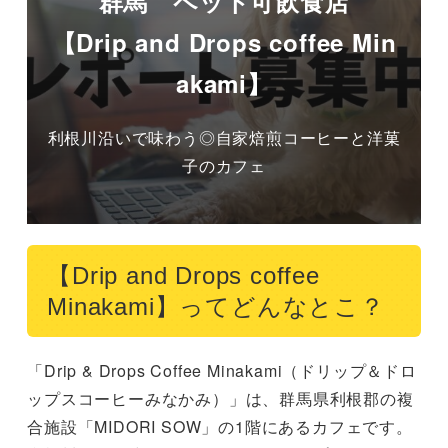
群馬 ペット可飲食店
【Drip and Drops coffee Min
akami】
利根川沿いで味わう◎自家焙煎コーヒーと洋菓
子のカフェ
【Drip and Drops coffee
Minakami】ってどんなとこ？
「Drip & Drops Coffee Minakami（ドリップ＆ドロ
ップスコーヒーみなかみ）」は、群馬県利根郡の複
合施設「MIDORI SOW」の1階にあるカフェです。
