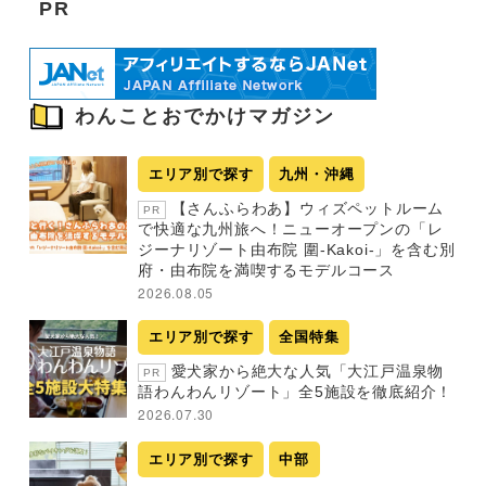
PR
わんことおでかけマガジン
エリア別で探す
九州・沖縄
【さんふらわあ】ウィズペットルーム
PR
で快適な九州旅へ！ニューオープンの「レ
ジーナリゾート由布院 圍-Kakoi-」を含む別
府・由布院を満喫するモデルコース
2026.08.05
エリア別で探す
全国特集
愛犬家から絶大な人気「大江戸温泉物
PR
語わんわんリゾート」全5施設を徹底紹介！
2026.07.30
エリア別で探す
中部