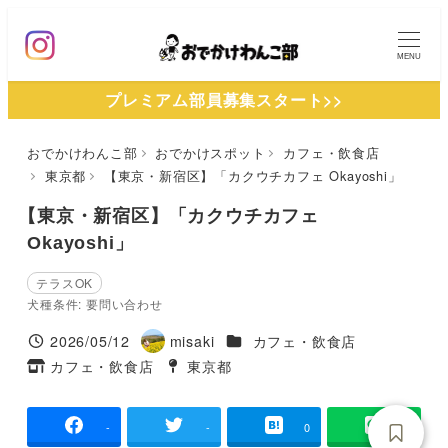
メ
イ
MENU
ン
プレミアム部員募集スタート>>
コ
ン
おでかけわんこ部
おでかけスポット
カフェ・飲食店
テ
東京都
【東京・新宿区】「カクウチカフェ Okayoshi」
ン
ツ
【東京・新宿区】「カクウチカフェ
へ
Okayoshi」
移
テラスOK
動
犬種条件: 要問い合わせ
施設ジャンル
2026/05/12
misaki
カフェ・飲食店
投稿日
著
カフェ・飲食店
東京都
タグ
者
タグ
-
-
0