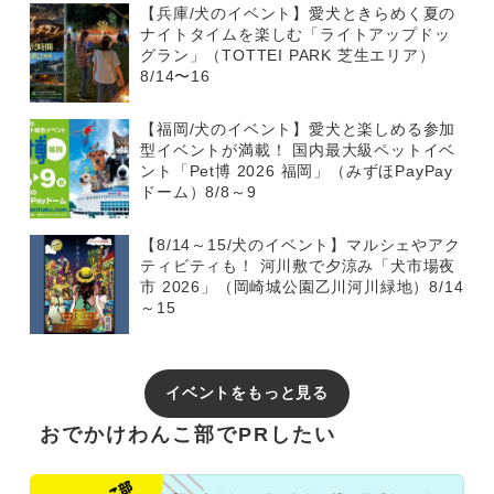
【兵庫/犬のイベント】愛犬ときらめく夏の
ナイトタイムを楽しむ「ライトアップドッ
グラン」（TOTTEI PARK 芝生エリア）
8/14〜16
【福岡/犬のイベント】愛犬と楽しめる参加
型イベントが満載！ 国内最大級ペットイベ
ント「Pet博 2026 福岡」（みずほPayPay
ドーム）8/8～9
【8/14～15/犬のイベント】マルシェやアク
ティビティも！ 河川敷で夕涼み「犬市場夜
市 2026」（岡崎城公園乙川河川緑地）8/14
～15
イベントをもっと見る
おでかけわんこ部でPRしたい