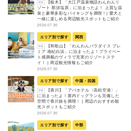
【栃木】「大江戸温泉物語わんわんリ
PR
ゾート 那須塩原」に泊まったよ！ 上質な温
泉と豪華多彩なバイキングを満喫！| 愛犬と
一緒に楽しめる周辺観光スポットもご紹介
2026.07.30
エリア別で探す
関西
【和歌山】「わんわんパラダイス プレ
PR
ミア 南紀白浜」に泊まったよ！プライベー
ト感満載のヴィラで充実のリゾートステ
イ！ | 周辺観光情報もご紹介
2026.07.30
エリア別で探す
中国・四国
【香川】「アパホテル〈高松空港〉」
PR
に泊まったよ！屋内ドッグランも完備した
空間で香川旅を満喫！ | 周辺のおすすめ観
光スポットもご紹介
2026.07.30
エリア別で探す
中部