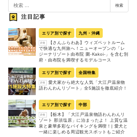
検
検索
索
注目記事
エリア別で探す
九州・沖縄
【さんふらわあ】ウィズペットルーム
PR
で快適な九州旅へ！ニューオープンの「レ
ジーナリゾート由布院 圍-Kakoi-」を含む別
府・由布院を満喫するモデルコース
エリア別で探す
全国特集
愛犬家から絶大な人気「大江戸温泉物
PR
語わんわんリゾート」全5施設を徹底紹介！
エリア別で探す
中部
【栃木】「大江戸温泉物語わんわんリ
PR
ゾート 那須塩原」に泊まったよ！ 上質な温
泉と豪華多彩なバイキングを満喫！| 愛犬と
一緒に楽しめる周辺観光スポットもご紹介