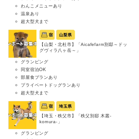
わんこメニューあり
温泉あり
超大型犬まで
宿
山梨県
【山梨・北杜市】「Aicafefarm別邸～ドッ
グヴィラ八ヶ岳～」
グランピング
同室宿泊OK
部屋食プランあり
プライベートドッグランあり
超大型犬まで
宿
埼玉県
【埼玉・秩父市】「秩父別邸 木叢-
komura-」
グランピング