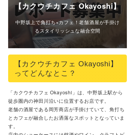
【カクウチカフェ Okayoshi】
中野坂上で角打ち×カフェ！老舗酒屋が手掛け
るスタイリッシュな融合空間
【カクウチカフェ Okayoshi】
ってどんなとこ？
「カクウチカフェ Okayoshi」は、中野坂上駅から
徒歩圏内の神田川沿いに位置するお店です。

老舗の酒屋である岡芳商店が手掛けていて、角打ち
とカフェが融合したお洒落なスポットとなっていま
す。

店内のショーケースには銘酒やワイン、クラフトビ