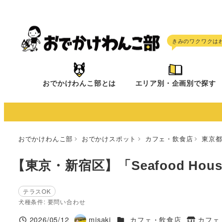
メ
イ
ン
コ
ン
テ
おでかけわんこ部とは
エリア別・企画別で探す
ン
ツ
へ
移
おでかけわんこ部
おでかけスポット
カフェ・飲食店
東京
動
【東京・新宿区】「Seafood House
テラスOK
犬種条件: 要問い合わせ
施設ジャンル
2026/05/12
misaki
カフェ・飲食店
カフェ