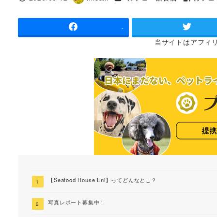
投稿日
著
タグ
者
-
当サイトは
アフィ
【Seafood House Eni】ってどんなとこ？
写真レポート募集中！