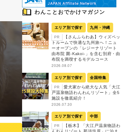
わんことおでかけマガジン
エリア別で探す
九州・沖縄
【さんふらわあ】ウィズペッ
PR
トルームで快適な九州旅へ！ニュ
ーオープンの「レジーナリゾート
由布院 圍-Kakoi-」を含む別府・由
布院を満喫するモデルコース
2026.08.07
エリア別で探す
全国特集
愛犬家から絶大な人気「大江
PR
戸温泉物語わんわんリゾート」全5
施設を徹底紹介！
2026.07.30
エリア別で探す
中部
【栃木】「大江戸温泉物語わ
PR
んわんリゾート 那須塩原」に泊ま