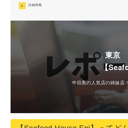
詳細情報
東京
【Seaf
中目黒の人気店の姉妹店
【Seafood House Eni】っ