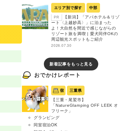
エリア別で探す
中部
【新潟】「アパホテル＆リゾ
PR
ート〈上越妙高〉」に泊まった
よ！大自然を間近で感じながらの
リゾート旅を満喫 | 愛犬同伴OKの
周辺観光スポットもご紹介
2026.07.30
新着記事をもっと見る
おでかけレポート
宿
三重県
【三重・尾鷲市】
「NatureGlamping OFF LEEK オ
フリーク」
グランピング
同室宿泊OK