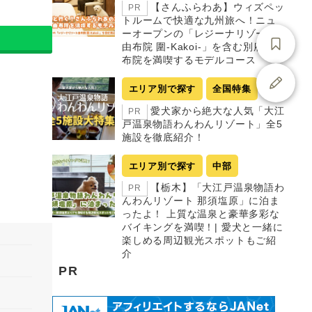
【さんふらわあ】ウィズペッ
PR
トルームで快適な九州旅へ！ニュ
ーオープンの「レジーナリゾート
由布院 圍-Kakoi-」を含む別府・由
布院を満喫するモデルコース
エリア別で探す
全国特集
愛犬家から絶大な人気「大江
PR
戸温泉物語わんわんリゾート」全5
施設を徹底紹介！
エリア別で探す
中部
【栃木】「大江戸温泉物語わ
PR
んわんリゾート 那須塩原」に泊ま
ったよ！ 上質な温泉と豪華多彩な
バイキングを満喫！| 愛犬と一緒に
楽しめる周辺観光スポットもご紹
介
PR