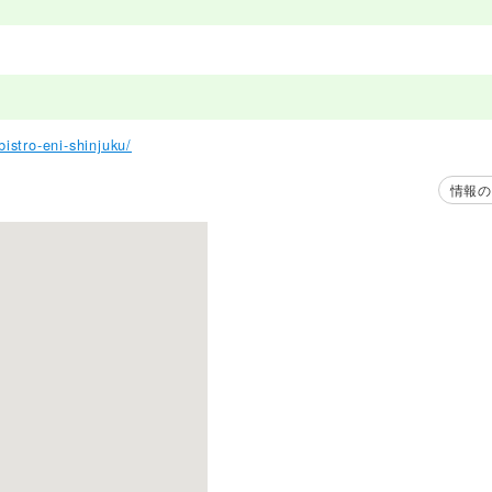
istro-eni-shinjuku/
情報の