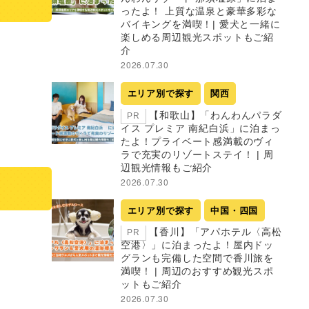
ったよ！ 上質な温泉と豪華多彩な
バイキングを満喫！| 愛犬と一緒に
楽しめる周辺観光スポットもご紹
介
2026.07.30
エリア別で探す
関西
【和歌山】「わんわんパラダ
PR
イス プレミア 南紀白浜」に泊まっ
たよ！プライベート感満載のヴィ
ラで充実のリゾートステイ！ | 周
辺観光情報もご紹介
2026.07.30
エリア別で探す
中国・四国
【香川】「アパホテル〈高松
PR
空港〉」に泊まったよ！屋内ドッ
グランも完備した空間で香川旅を
満喫！ | 周辺のおすすめ観光スポ
ットもご紹介
2026.07.30