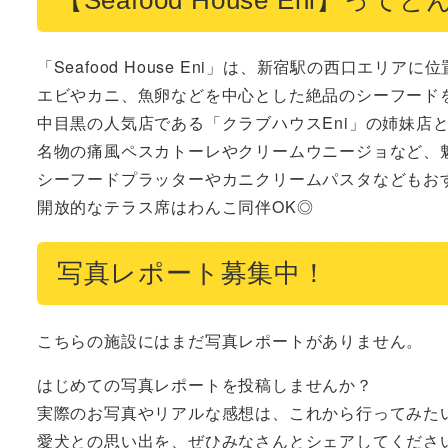
「Seafood House Eni」は、新宿駅の西口エリ
エビやカニ、魚卵などを中心とした絶品のシーフードを
中目黒の人気店である「クラブハウスEni」の姉妹店と
名物の痛風ペスカトーレやクリームウニージョなど、魅
シーフードプラッターやカニクリームパスタなどもおす
開放的なテラス席はわんこ同伴OK◎
写真レポート募集中！
こちらの施設にはまだ写真レポートがありません。
はじめての写真レポートを投稿しませんか？
実際のお写真やリアルな感想は、これから行ってみた
愛犬との思い出を、ぜひみなさんとシェアしてくださ