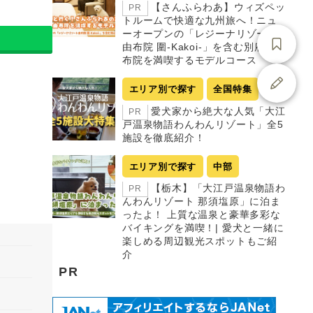
【さんふらわあ】ウィズペッ
PR
トルームで快適な九州旅へ！ニュ
ーオープンの「レジーナリゾート
由布院 圍-Kakoi-」を含む別府・由
布院を満喫するモデルコース
エリア別で探す
全国特集
愛犬家から絶大な人気「大江
PR
戸温泉物語わんわんリゾート」全5
施設を徹底紹介！
エリア別で探す
中部
【栃木】「大江戸温泉物語わ
PR
んわんリゾート 那須塩原」に泊ま
ったよ！ 上質な温泉と豪華多彩な
バイキングを満喫！| 愛犬と一緒に
楽しめる周辺観光スポットもご紹
介
PR