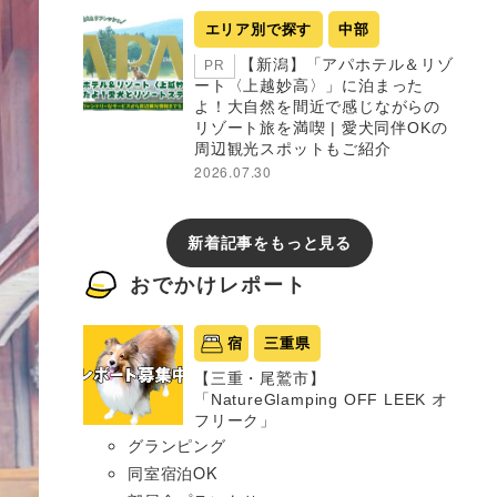
エリア別で探す
中部
【新潟】「アパホテル＆リゾ
PR
ート〈上越妙高〉」に泊まった
よ！大自然を間近で感じながらの
リゾート旅を満喫 | 愛犬同伴OKの
周辺観光スポットもご紹介
2026.07.30
新着記事をもっと見る
おでかけレポート
宿
三重県
【三重・尾鷲市】
「NatureGlamping OFF LEEK オ
フリーク」
グランピング
同室宿泊OK