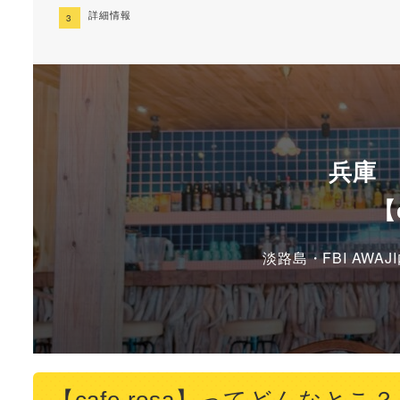
詳細情報
兵庫
【
淡路島・FBI AW
【cafe rosa】ってどんなとこ？