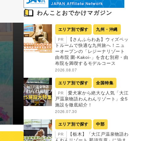
わんことおでかけマガジン
エリア別で探す
九州・沖縄
【さんふらわあ】ウィズペッ
PR
トルームで快適な九州旅へ！ニュ
ーオープンの「レジーナリゾート
由布院 圍-Kakoi-」を含む別府・由
布院を満喫するモデルコース
2026.08.07
エリア別で探す
全国特集
愛犬家から絶大な人気「大江
PR
戸温泉物語わんわんリゾート」全5
施設を徹底紹介！
2026.07.30
エリア別で探す
中部
【栃木】「大江戸温泉物語わ
PR
んわんリゾート 那須塩原」に泊ま