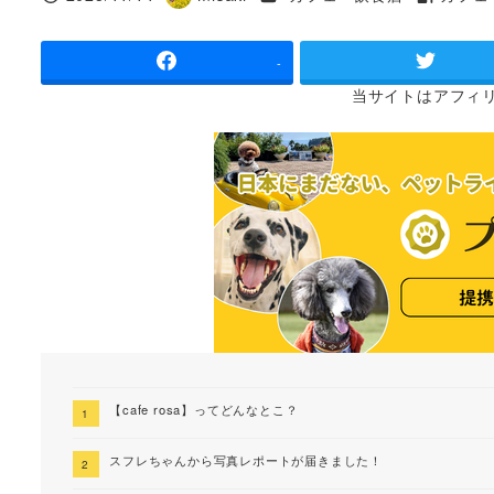
投稿日
著
タグ
者
-
当サイトは
アフィ
【cafe rosa】ってどんなとこ？
スフレちゃんから写真レポートが届きました！