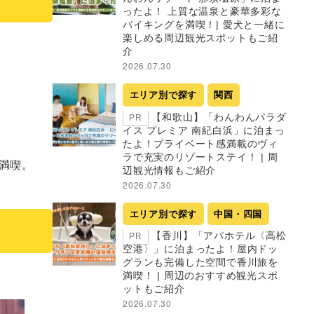
ったよ！ 上質な温泉と豪華多彩な
バイキングを満喫！| 愛犬と一緒に
楽しめる周辺観光スポットもご紹
介
2026.07.30
エリア別で探す
関西
【和歌山】「わんわんパラダ
PR
イス プレミア 南紀白浜」に泊まっ
たよ！プライベート感満載のヴィ
ラで充実のリゾートステイ！ | 周
喫。

辺観光情報もご紹介
2026.07.30
エリア別で探す
中国・四国
【香川】「アパホテル〈高松
PR
空港〉」に泊まったよ！屋内ドッ
グランも完備した空間で香川旅を
満喫！ | 周辺のおすすめ観光スポ
ットもご紹介
2026.07.30