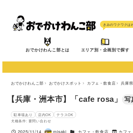
メ
イ
ン
コ
ン
テ
おでかけわんこ部とは
エリア別・企画別で探す
ン
ツ
へ
移
おでかけわんこ部
おでかけスポット
カフェ・飲食店
兵庫
動
【兵庫・洲本市】「cafe rosa」
写
駐車場あり
店内OK
テラスOK
犬種条件: 要問い合わせ
施設ジャンル
2025/11/14
misaki
カフェ・飲食店
カフェ