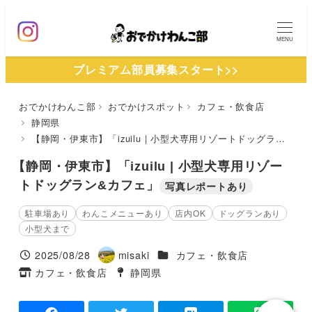
メ
イ
MENU
ン
プレミアム部員募集スタート>>
コ
ン
おでかけわんこ部
おでかけスポット
カフェ・飲食店
テ
静岡県
ン
【静岡・伊東市】「izuilu | 小型犬専用リゾートドッグラン&カフェ」
ツ
【静岡・伊東市】「izuilu | 小型犬専用リゾー
へ
トドッグラン&カフェ」
写真レポートあり
移
動
駐車場あり
わんこメニューあり
店内OK
ドッグランあり
小型犬まで
施設ジャンル
2025/08/28
misaki
カフェ・飲食店
投稿日
著
カフェ・飲食店
静岡県
タグ
者
タグ