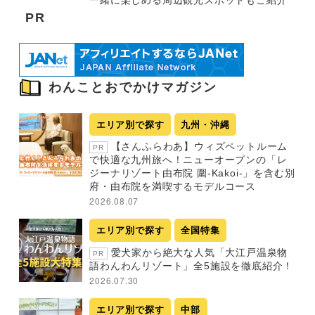
PR
わんことおでかけマガジン
エリア別で探す
九州・沖縄
【さんふらわあ】ウィズペットルーム
PR
で快適な九州旅へ！ニューオープンの「レ
ジーナリゾート由布院 圍-Kakoi-」を含む別
府・由布院を満喫するモデルコース
2026.08.07
エリア別で探す
全国特集
愛犬家から絶大な人気「大江戸温泉物
PR
語わんわんリゾート」全5施設を徹底紹介！
2026.07.30
エリア別で探す
中部