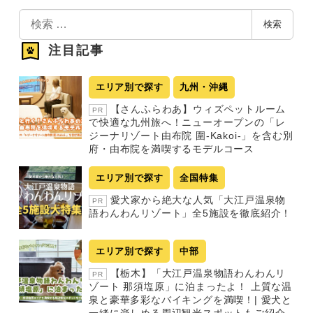
検
検索
索
注目記事
エリア別で探す
九州・沖縄
【さんふらわあ】ウィズペットルーム
PR
で快適な九州旅へ！ニューオープンの「レ
ジーナリゾート由布院 圍-Kakoi-」を含む別
府・由布院を満喫するモデルコース
エリア別で探す
全国特集
愛犬家から絶大な人気「大江戸温泉物
PR
語わんわんリゾート」全5施設を徹底紹介！
エリア別で探す
中部
【栃木】「大江戸温泉物語わんわんリ
PR
ゾート 那須塩原」に泊まったよ！ 上質な温
泉と豪華多彩なバイキングを満喫！| 愛犬と
一緒に楽しめる周辺観光スポットもご紹介