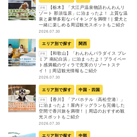
【栃木】「大江戸温泉物語わんわんリ
PR
ゾート 那須塩原」に泊まったよ！ 上質な温
泉と豪華多彩なバイキングを満喫！| 愛犬と
一緒に楽しめる周辺観光スポットもご紹介
2026.07.30
エリア別で探す
関西
【和歌山】「わんわんパラダイス プレ
PR
ミア 南紀白浜」に泊まったよ！プライベー
ト感満載のヴィラで充実のリゾートステ
イ！ | 周辺観光情報もご紹介
2026.07.30
エリア別で探す
中国・四国
【香川】「アパホテル〈高松空港〉」
PR
に泊まったよ！屋内ドッグランも完備した
空間で香川旅を満喫！ | 周辺のおすすめ観
光スポットもご紹介
2026.07.30
エリア別で探す
中部