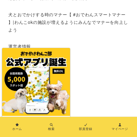
犬とおでかけする時のマナー【 #おでわんスマートマナー
】|わんこokの施設が増えるようにみんなでマナーを向上し
よう
運営者情報
お問い合わせ
メディア紹介
特定商取引法に基づく表示
利用規約
×
プライバシーポリシー
ホーム
検索
部員登録
マイページ