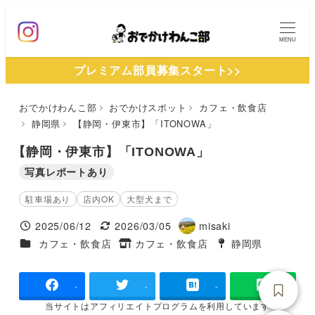
メ
イ
MENU
ン
プレミアム部員募集スタート>>
コ
ン
おでかけわんこ部
おでかけスポット
カフェ・飲食店
テ
静岡県
【静岡・伊東市】「ITONOWA」
ン
ツ
【静岡・伊東市】「ITONOWA」
へ
写真レポートあり
移
駐車場あり
店内OK
大型犬まで
動
2025/06/12
2026/03/05
misaki
投稿日
更新日
著
施設ジャンル
カフェ・飲食店
カフェ・飲食店
静岡県
タグ
者
タグ
-
-
-
当サイトは
アフィリエイトプログラムを
利用しています