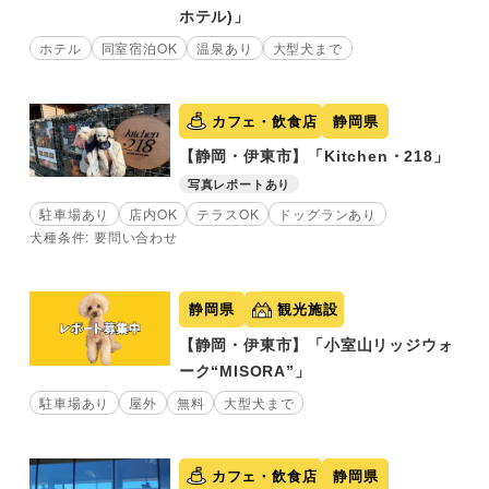
ホテル)」
ホテル
同室宿泊OK
温泉あり
大型犬まで
カフェ・飲食店
静岡県
【静岡・伊東市】「Kitchen・218」
写真レポートあり
駐車場あり
店内OK
テラスOK
ドッグランあり
犬種条件: 要問い合わせ
静岡県
観光施設
【静岡・伊東市】「小室山リッジウォ
ーク“MISORA”」
駐車場あり
屋外
無料
大型犬まで
カフェ・飲食店
静岡県