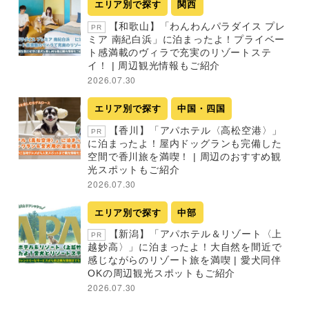
エリア別で探す
関西
【和歌山】「わんわんパラダイス プレ
PR
ミア 南紀白浜」に泊まったよ！プライベー
ト感満載のヴィラで充実のリゾートステ
イ！ | 周辺観光情報もご紹介
2026.07.30
エリア別で探す
中国・四国
【香川】「アパホテル〈高松空港〉」
PR
に泊まったよ！屋内ドッグランも完備した
空間で香川旅を満喫！ | 周辺のおすすめ観
光スポットもご紹介
2026.07.30
エリア別で探す
中部
【新潟】「アパホテル＆リゾート〈上
PR
越妙高〉」に泊まったよ！大自然を間近で
感じながらのリゾート旅を満喫 | 愛犬同伴
OKの周辺観光スポットもご紹介
2026.07.30