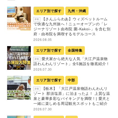
エリア別で探す
九州・沖縄
【さんふらわあ】ウィズペットルーム
PR
で快適な九州旅へ！ニューオープンの「レ
ジーナリゾート由布院 圍-Kakoi-」を含む別
府・由布院を満喫するモデルコース
2026.08.05
エリア別で探す
全国特集
愛犬家から絶大な人気「大江戸温泉物
PR
語わんわんリゾート」全5施設を徹底紹介！
2026.07.30
エリア別で探す
中部
【栃木】「大江戸温泉物語わんわんリ
PR
ゾート 那須塩原」に泊まったよ！ 上質な温
泉と豪華多彩なバイキングを満喫！| 愛犬と
一緒に楽しめる周辺観光スポットもご紹介
2026.07.30