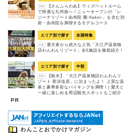
【さんふらわあ】ウィズペットルーム
PR
で快適な九州旅へ！ニューオープンの「レ
ジーナリゾート由布院 圍-Kakoi-」を含む別
府・由布院を満喫するモデルコース
エリア別で探す
全国特集
愛犬家から絶大な人気「大江戸温泉物
PR
語わんわんリゾート」全5施設を徹底紹介！
エリア別で探す
中部
【栃木】「大江戸温泉物語わんわんリ
PR
ゾート 那須塩原」に泊まったよ！ 上質な温
泉と豪華多彩なバイキングを満喫！| 愛犬と
一緒に楽しめる周辺観光スポットもご紹介
PR
わんことおでかけマガジン