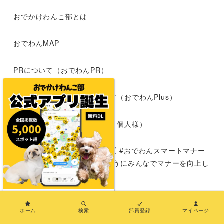
おでかけわんこ部とは
おでわんMAP
PRについて（おでわんPR）
長期パートナープランについて（おでわんPlus）
応援サポーター募集（企業様・個人様）
犬とおでかけする時のマナー【 #おでわんスマートマナー
】|わんこokの施設が増えるようにみんなでマナーを向上し
よう
×
運営者情報
ホーム
検索
部員登録
マイページ