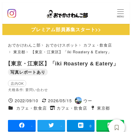
メ
イ
MENU
ン
プレミアム部員募集スタート>>
コ
ン
おでかけわんこ部
おでかけスポット
カフェ・飲食店
テ
東京都
【東京・江東区】「iki Roastery & Eatery」
ン
ツ
【東京・江東区】「iki Roastery & Eatery」
へ
写真レポートあり
移
店内OK
動
犬種条件: 要問い合わせ
2022/09/10
2026/05/15
ウー
投稿日
更新日
著
施設ジャンル
カフェ・飲食店
カフェ・飲食店
東京都
タグ
者
タグ
-
-
0