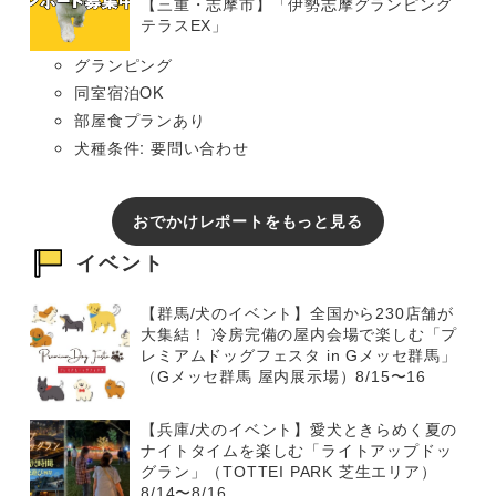
【三重・志摩市】「伊勢志摩グランピング
テラスEX」
グランピング
同室宿泊OK
部屋食プランあり
犬種条件: 要問い合わせ
おでかけレポートをもっと見る
イベント
【群馬/犬のイベント】全国から230店舗が
大集結！ 冷房完備の屋内会場で楽しむ「プ
レミアムドッグフェスタ in Gメッセ群馬」
（Gメッセ群馬 屋内展示場）8/15〜16
【兵庫/犬のイベント】愛犬ときらめく夏の
ナイトタイムを楽しむ「ライトアップドッ
グラン」（TOTTEI PARK 芝生エリア）
8/14〜8/16