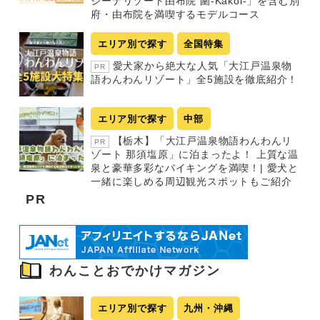
ジーナリゾート由布院 圍-Kakoi-」を含む別
府・由布院を満喫するモデルコース
エリア別で探す
全国特集
愛犬家から絶大な人気「大江戸温泉物
PR
語わんわんリゾート」全5施設を徹底紹介！
エリア別で探す
中部
【栃木】「大江戸温泉物語わんわんリ
PR
ゾート 那須塩原」に泊まったよ！ 上質な温
泉と豪華多彩なバイキングを満喫！| 愛犬と
一緒に楽しめる周辺観光スポットもご紹介
PR
わんことおでかけマガジン
エリア別で探す
九州・沖縄