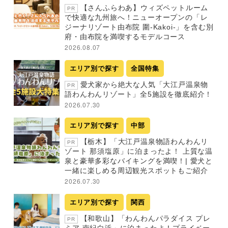
【さんふらわあ】ウィズペットルーム
PR
で快適な九州旅へ！ニューオープンの「レ
ジーナリゾート由布院 圍-Kakoi-」を含む別
府・由布院を満喫するモデルコース
2026.08.07
エリア別で探す
全国特集
愛犬家から絶大な人気「大江戸温泉物
PR
語わんわんリゾート」全5施設を徹底紹介！
2026.07.30
エリア別で探す
中部
【栃木】「大江戸温泉物語わんわんリ
PR
ゾート 那須塩原」に泊まったよ！ 上質な温
泉と豪華多彩なバイキングを満喫！| 愛犬と
一緒に楽しめる周辺観光スポットもご紹介
2026.07.30
エリア別で探す
関西
【和歌山】「わんわんパラダイス プレ
PR
ミア 南紀白浜」に泊まったよ！プライベー