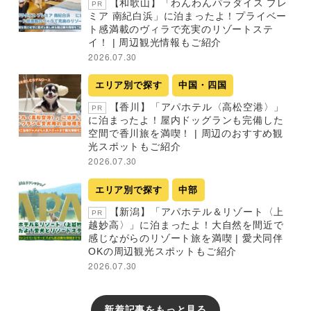
【和歌山】「わんわんパラダイス プレ
PR
ミア 南紀白浜」に泊まったよ！プライベー
ト感満載のヴィラで充実のリゾートステ
イ！ | 周辺観光情報もご紹介
2026.07.30
エリア別で探す
中国・四国
【香川】「アパホテル〈高松空港〉」
PR
に泊まったよ！屋内ドッグランも完備した
空間で香川旅を満喫！ | 周辺のおすすめ観
光スポットもご紹介
2026.07.30
エリア別で探す
中部
【新潟】「アパホテル＆リゾート〈上
PR
越妙高〉」に泊まったよ！大自然を間近で
感じながらのリゾート旅を満喫 | 愛犬同伴
OKの周辺観光スポットもご紹介
2026.07.30
新着記事をもっと見る