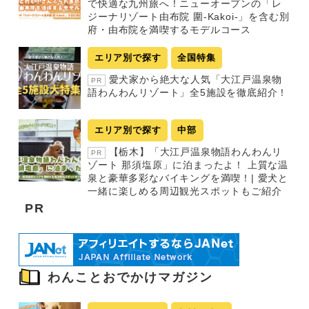
で快適な九州旅へ！ニューオープンの「レ
ジーナリゾート由布院 圍-Kakoi-」を含む別
府・由布院を満喫するモデルコース
エリア別で探す
全国特集
愛犬家から絶大な人気「大江戸温泉物
PR
語わんわんリゾート」全5施設を徹底紹介！
エリア別で探す
中部
【栃木】「大江戸温泉物語わんわんリ
PR
ゾート 那須塩原」に泊まったよ！ 上質な温
泉と豪華多彩なバイキングを満喫！| 愛犬と
一緒に楽しめる周辺観光スポットもご紹介
PR
わんことおでかけマガジン