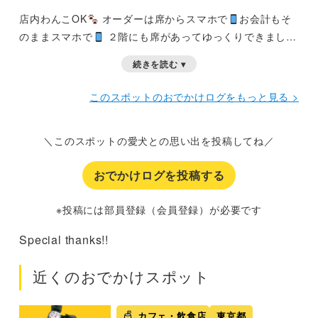
店内わんこOK
オーダーは席からスマホで
お会計もそ
のままスマホで
２階にも席があってゆっくりできました
よにのちゃんねるでも行ったお店
続きを読む ▾
このスポットのおでかけログをもっと見る >
＼このスポットの愛犬との思い出を投稿してね／
おでかけログを投稿する
※投稿には部員登録（会員登録）が必要です
Special thanks!!
近くのおでかけスポット
カフェ・飲食店
東京都