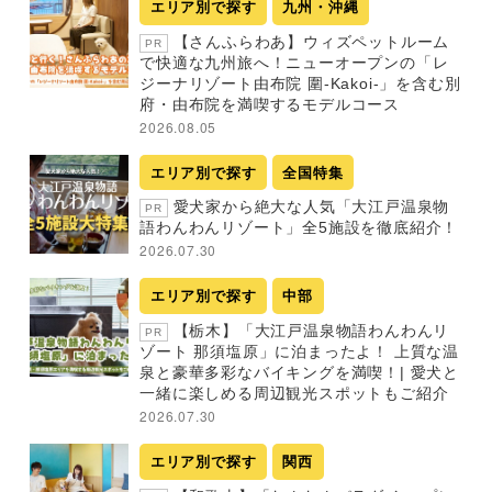
エリア別で探す
九州・沖縄
【さんふらわあ】ウィズペットルーム
PR
で快適な九州旅へ！ニューオープンの「レ
ジーナリゾート由布院 圍-Kakoi-」を含む別
府・由布院を満喫するモデルコース
2026.08.05
エリア別で探す
全国特集
愛犬家から絶大な人気「大江戸温泉物
PR
語わんわんリゾート」全5施設を徹底紹介！
2026.07.30
エリア別で探す
中部
【栃木】「大江戸温泉物語わんわんリ
PR
ゾート 那須塩原」に泊まったよ！ 上質な温
泉と豪華多彩なバイキングを満喫！| 愛犬と
一緒に楽しめる周辺観光スポットもご紹介
2026.07.30
エリア別で探す
関西