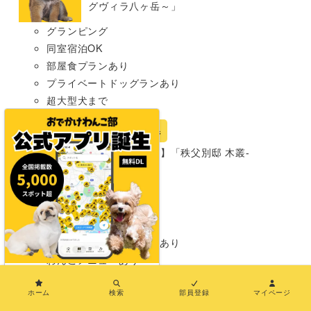
グヴィラ八ヶ岳～」
グランピング
同室宿泊OK
部屋食プランあり
プライベートドッグランあり
超大型犬まで
宿
埼玉県
【埼玉・秩父市】「秩父別邸 木叢-
komura-」
グランピング
同室宿泊OK
部屋食プランあり
プライベートドッグランあり
わんこメニューあり
×
超大型犬まで
ホーム
検索
部員登録
マイページ
岡山県
宿