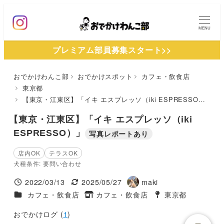
メ
イ
MENU
ン
プレミアム部員募集スタート>>
コ
ン
おでかけわんこ部
おでかけスポット
カフェ・飲食店
テ
東京都
ン
【東京・江東区】「イキ エスプレッソ（iki ESPRESSO）」
ツ
【東京・江東区】「イキ エスプレッソ（iki
へ
ESPRESSO）」
写真レポートあり
移
動
店内OK
テラスOK
犬種条件: 要問い合わせ
2022/03/13
2025/05/27
maki
投稿日
更新日
著
施設ジャンル
カフェ・飲食店
カフェ・飲食店
東京都
タグ
者
タグ
おでかけログ (
1
)