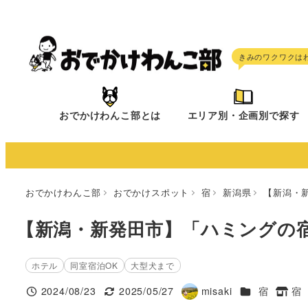
メ
イ
ン
コ
ン
テ
おでかけわんこ部とは
エリア別・企画別で探す
ン
ツ
へ
移
おでかけわんこ部
おでかけスポット
宿
新潟県
【新潟・
動
【新潟・新発田市】「ハミングの
ホテル
同室宿泊OK
大型犬まで
施設ジャンル
2024/08/23
2025/05/27
misaki
宿
宿
投稿日
更新日
著
タグ