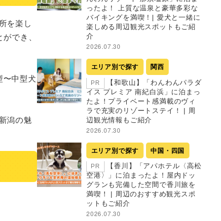
ったよ！ 上質な温泉と豪華多彩な
バイキングを満喫！| 愛犬と一緒に
所を楽し
楽しめる周辺観光スポットもご紹
とができ、
介
2026.07.30
エリア別で探す
関西
型〜中型犬
【和歌山】「わんわんパラダ
PR
イス プレミア 南紀白浜」に泊まっ
たよ！プライベート感満載のヴィ
ラで充実のリゾートステイ！ | 周
新潟の魅
辺観光情報もご紹介
2026.07.30
エリア別で探す
中国・四国
【香川】「アパホテル〈高松
PR
空港〉」に泊まったよ！屋内ドッ
グランも完備した空間で香川旅を
満喫！ | 周辺のおすすめ観光スポ
ットもご紹介
2026.07.30