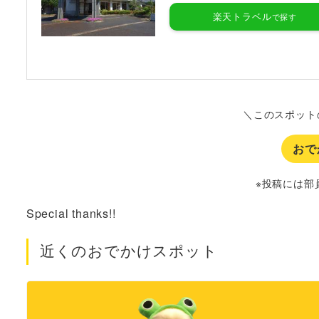
楽天トラベル
＼このスポット
おで
※投稿には部
Special thanks!!
近くのおでかけスポット