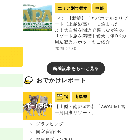
エリア別で探す
中部
【新潟】「アパホテル＆リゾ
PR
ート〈上越妙高〉」に泊まった
よ！大自然を間近で感じながらの
リゾート旅を満喫 | 愛犬同伴OKの
周辺観光スポットもご紹介
2026.07.30
新着記事をもっと見る
おでかけレポート
宿
山梨県
【山梨・南都留郡】「AWAUMI 富
士河口湖リゾート」
グランピング
同室宿泊OK
部屋食プランあり