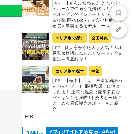
【さんふらわあ】ウィズペッ
PR
トルームで快適な九州旅へ！ニュ
ーオープンの「レジーナリゾート
由布院 圍-Kakoi-」を含む別府・由
布院を満喫するモデルコース
エリア別で探す
全国特集
愛犬家から絶大な人気「大江
PR
戸温泉物語わんわんリゾート」全5
施設を徹底紹介！
エリア別で探す
中部
【栃木】「大江戸温泉物語わ
PR
んわんリゾート 那須塩原」に泊ま
ったよ！ 上質な温泉と豪華多彩な
バイキングを満喫！| 愛犬と一緒に
楽しめる周辺観光スポットもご紹
介
PR