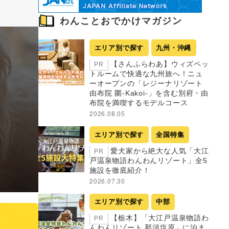
わんことおでかけマガジン
エリア別で探す
九州・沖縄
【さんふらわあ】ウィズペッ
PR
トルームで快適な九州旅へ！ニュ
ーオープンの「レジーナリゾート
由布院 圍-Kakoi-」を含む別府・由
布院を満喫するモデルコース
2026.08.05
エリア別で探す
全国特集
愛犬家から絶大な人気「大江
PR
戸温泉物語わんわんリゾート」全5
施設を徹底紹介！
2026.07.30
エリア別で探す
中部
【栃木】「大江戸温泉物語わ
PR
んわんリゾート 那須塩原」に泊ま