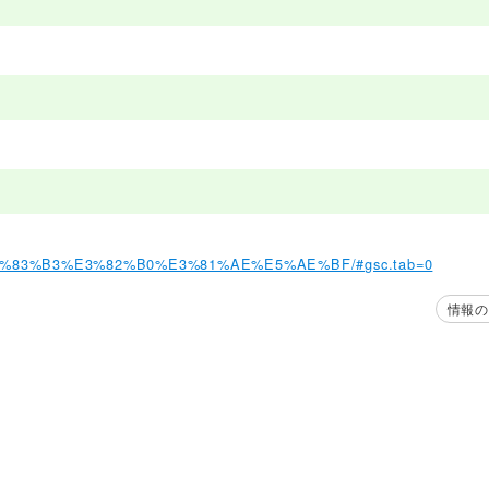
E3%83%B3%E3%82%B0%E3%81%AE%E5%AE%BF/#gsc.tab=0
情報の