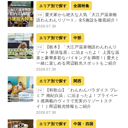
エリア別で探す
全国特集
愛犬家から絶大な人気「大江戸温泉物
PR
語わんわんリゾート」全5施設を徹底紹介！
2026.07.30
エリア別で探す
中部
【栃木】「大江戸温泉物語わんわんリ
PR
ゾート 那須塩原」に泊まったよ！ 上質な温
泉と豪華多彩なバイキングを満喫！| 愛犬と
一緒に楽しめる周辺観光スポットもご紹介
2026.07.30
エリア別で探す
関西
【和歌山】「わんわんパラダイス プレ
PR
ミア 南紀白浜」に泊まったよ！プライベー
ト感満載のヴィラで充実のリゾートステ
イ！ | 周辺観光情報もご紹介
2026.07.30
エリア別で探す
中国・四国