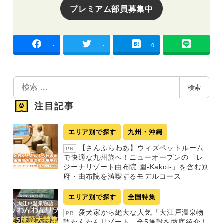
プレミアム部員募集中
-
-
0
検
検索
索
注目記事
エリア別で探す
九州・沖縄
【さんふらわあ】ウィズペットルーム
PR
で快適な九州旅へ！ニューオープンの「レ
ジーナリゾート由布院 圍-Kakoi-」を含む別
府・由布院を満喫するモデルコース
エリア別で探す
全国特集
愛犬家から絶大な人気「大江戸温泉物
PR
語わんわんリゾート」全5施設を徹底紹介！