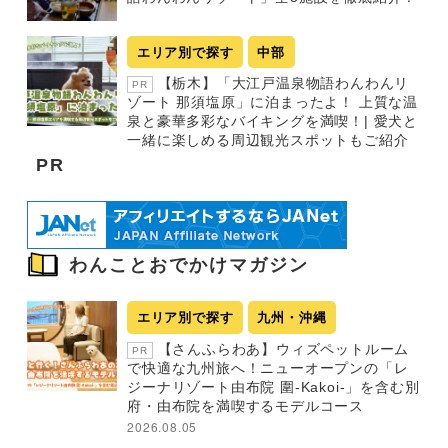
エリア別で探す
中部
【栃木】「大江戸温泉物語わんわんリ
PR
ゾート 那須塩原」に泊まったよ！ 上質な温
泉と豪華多彩なバイキングを満喫！| 愛犬と
一緒に楽しめる周辺観光スポットもご紹介
PR
わんことおでかけマガジン
エリア別で探す
九州・沖縄
【さんふらわあ】ウィズペットルーム
PR
で快適な九州旅へ！ニューオープンの「レ
ジーナリゾート由布院 圍-Kakoi-」を含む別
府・由布院を満喫するモデルコース
2026.08.05