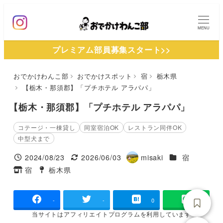
メ
イ
MENU
ン
プレミアム部員募集スタート>>
コ
ン
おでかけわんこ部
おでかけスポット
宿
栃木県
テ
【栃木・那須郡】「プチホテル アラパパ」
ン
ツ
【栃木・那須郡】「プチホテル アラパパ」
へ
コテージ・一棟貸し
同室宿泊OK
レストラン同伴OK
移
中型犬まで
動
施設ジャンル
2024/08/23
2026/06/03
misaki
宿
投稿日
更新日
著
宿
栃木県
タグ
タグ
者
-
-
0
当サイトは
アフィリエイトプログラムを
利用しています