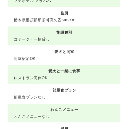
プチホテル アラパパ
住所
栃木県那須郡那須町高久乙603-18
施設種別
コテージ・一棟貸し
愛犬と同室
同室宿泊OK
愛犬と一緒に食事
レストラン同伴OK
部屋食プラン
部屋食プランなし
わんこメニュー
わんこメニューなし
温泉