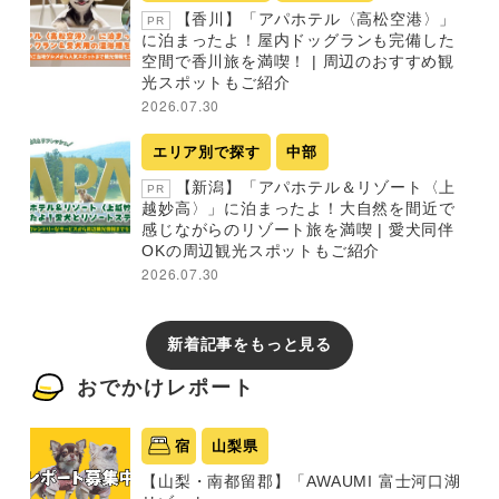
【香川】「アパホテル〈高松空港〉」
PR
に泊まったよ！屋内ドッグランも完備した
空間で香川旅を満喫！ | 周辺のおすすめ観
光スポットもご紹介
2026.07.30
エリア別で探す
中部
【新潟】「アパホテル＆リゾート〈上
PR
越妙高〉」に泊まったよ！大自然を間近で
感じながらのリゾート旅を満喫 | 愛犬同伴
OKの周辺観光スポットもご紹介
2026.07.30
新着記事をもっと見る
おでかけレポート
宿
山梨県
【山梨・南都留郡】「AWAUMI 富士河口湖