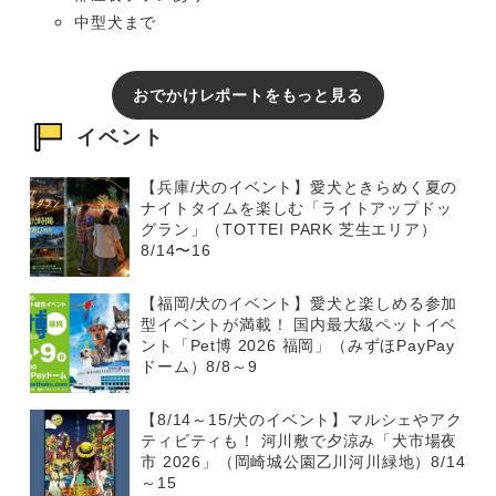
中型犬まで
おでかけレポートをもっと見る
イベント
【兵庫/犬のイベント】愛犬ときらめく夏の
ナイトタイムを楽しむ「ライトアップドッ
グラン」（TOTTEI PARK 芝生エリア）
8/14〜16
【福岡/犬のイベント】愛犬と楽しめる参加
型イベントが満載！ 国内最大級ペットイベ
ント「Pet博 2026 福岡」（みずほPayPay
ドーム）8/8～9
【8/14～15/犬のイベント】マルシェやアク
ティビティも！ 河川敷で夕涼み「犬市場夜
市 2026」（岡崎城公園乙川河川緑地）8/14
～15