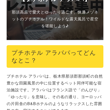
那須高原で愛犬とゆったり過ごす、快適メゾネ
ットのプチホテル！ワイルドな露天風呂で星空
を堪能しよう♪
プチホテル アラパパってどん
なとこ？
プチホテル アラパパは、栃木県那須郡那須町の自然
豊かな田園風景の中に位置するペット同伴可能な宿
泊施設です。アラパパはフランス語で「のんびり」
「ゆったり」を意味し、その名の通り、ヨーロッパ
の片田舎のB&Bホテルのようなリラックスした雰囲