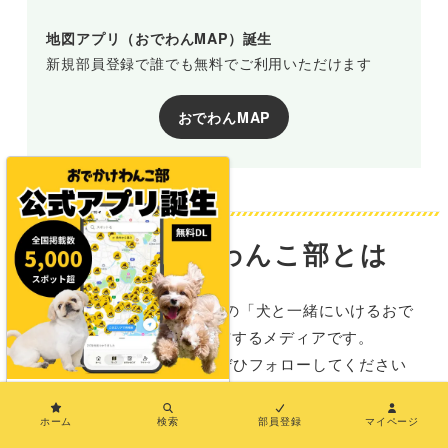
地図アプリ（おでわんMAP）誕生
新規部員登録で誰でも無料でご利用いただけます
おでわんMAP
おでかけわんこ部とは
おでかけわんこ部は、全国の「犬と一緒にいけるおで
かけ施設情報」を発信するメディアです。
SNSでも情報を発信中！ぜひフォローしてください
ね。
×
ホーム
検索
部員登録
マイページ