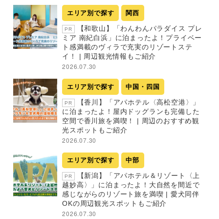
エリア別で探す
関西
【和歌山】「わんわんパラダイス プレ
PR
ミア 南紀白浜」に泊まったよ！プライベー
ト感満載のヴィラで充実のリゾートステ
イ！ | 周辺観光情報もご紹介
2026.07.30
エリア別で探す
中国・四国
【香川】「アパホテル〈高松空港〉」
PR
に泊まったよ！屋内ドッグランも完備した
空間で香川旅を満喫！ | 周辺のおすすめ観
光スポットもご紹介
2026.07.30
エリア別で探す
中部
【新潟】「アパホテル＆リゾート〈上
PR
越妙高〉」に泊まったよ！大自然を間近で
感じながらのリゾート旅を満喫 | 愛犬同伴
OKの周辺観光スポットもご紹介
2026.07.30