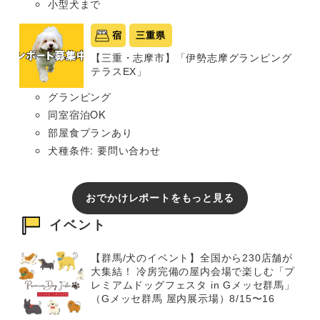
小型犬まで
宿
三重県
【三重・志摩市】「伊勢志摩グランピング
テラスEX」
グランピング
同室宿泊OK
部屋食プランあり
犬種条件: 要問い合わせ
おでかけレポートをもっと見る
イベント
【群馬/犬のイベント】全国から230店舗が
大集結！ 冷房完備の屋内会場で楽しむ「プ
レミアムドッグフェスタ in Gメッセ群馬」
（Gメッセ群馬 屋内展示場）8/15〜16