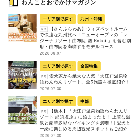
わんことおでかけマガジン
エリア別で探す
九州・沖縄
【さんふらわあ】ウィズペットルーム
PR
で快適な九州旅へ！ニューオープンの「レ
ジーナリゾート由布院 圍-Kakoi-」を含む別
府・由布院を満喫するモデルコース
2026.08.07
エリア別で探す
全国特集
愛犬家から絶大な人気「大江戸温泉物
PR
語わんわんリゾート」全5施設を徹底紹介！
2026.07.30
エリア別で探す
中部
【栃木】「大江戸温泉物語わんわんリ
PR
ゾート 那須塩原」に泊まったよ！ 上質な温
泉と豪華多彩なバイキングを満喫！| 愛犬と
一緒に楽しめる周辺観光スポットもご紹介
2026.07.30