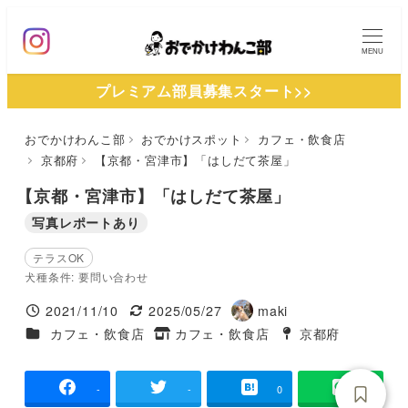
メ
イ
MENU
ン
プレミアム部員募集スタート>>
コ
ン
おでかけわんこ部
おでかけスポット
カフェ・飲食店
テ
京都府
【京都・宮津市】「はしだて茶屋」
ン
ツ
【京都・宮津市】「はしだて茶屋」
へ
写真レポートあり
移
テラスOK
動
犬種条件: 要問い合わせ
2021/11/10
2025/05/27
maki
投稿日
更新日
著
施設ジャンル
カフェ・飲食店
カフェ・飲食店
京都府
タグ
者
タグ
-
-
0