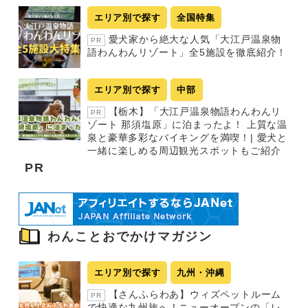
エリア別で探す
全国特集
愛犬家から絶大な人気「大江戸温泉物
PR
語わんわんリゾート」全5施設を徹底紹介！
エリア別で探す
中部
【栃木】「大江戸温泉物語わんわんリ
PR
ゾート 那須塩原」に泊まったよ！ 上質な温
泉と豪華多彩なバイキングを満喫！| 愛犬と
一緒に楽しめる周辺観光スポットもご紹介
PR
わんことおでかけマガジン
エリア別で探す
九州・沖縄
【さんふらわあ】ウィズペットルーム
PR
で快適な九州旅へ！ニューオープンの「レ