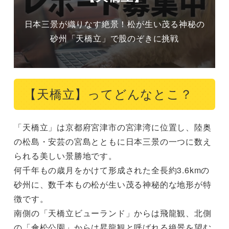
日本三景が織りなす絶景！松が生い茂る神秘の
砂州「天橋立」で股のぞきに挑戦
【天橋立】ってどんなとこ？
「天橋立」は京都府宮津市の宮津湾に位置し、陸奥
の松島・安芸の宮島とともに日本三景の一つに数え
られる美しい景勝地です。

何千年もの歳月をかけて形成された全長約3.6kmの
砂州に、数千本もの松が生い茂る神秘的な地形が特
徴です。

南側の「天橋立ビューランド」からは飛龍観、北側
の「傘松公園」からは昇龍観と呼ばれる絶景を望む