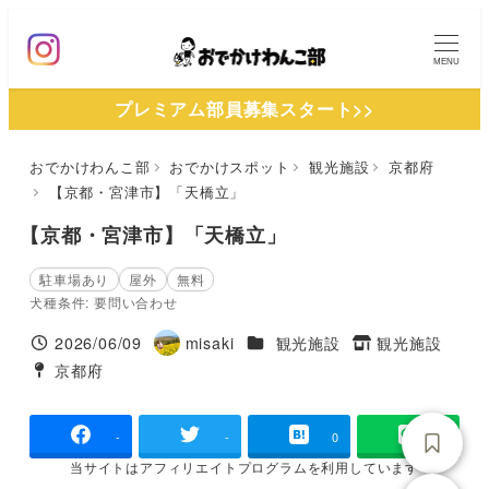
メ
イ
MENU
ン
プレミアム部員募集スタート>>
コ
ン
おでかけわんこ部
おでかけスポット
観光施設
京都府
テ
【京都・宮津市】「天橋立」
ン
ツ
【京都・宮津市】「天橋立」
へ
駐車場あり
屋外
無料
移
犬種条件: 要問い合わせ
動
施設ジャンル
2026/06/09
misaki
観光施設
観光施設
投稿日
著
タグ
京都府
タグ
者
-
-
0
当サイトは
アフィリエイトプログラムを
利用しています