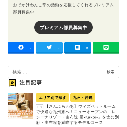
おでかけわんこ部の活動を応援してくれるプレミアム
部員募集中！
プレミアム部員募集中
-
-
0
検
検索
索
注目記事
エリア別で探す
九州・沖縄
【さんふらわあ】ウィズペットルーム
PR
で快適な九州旅へ！ニューオープンの「レ
ジーナリゾート由布院 圍-Kakoi-」を含む別
府・由布院を満喫するモデルコース