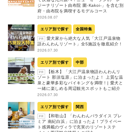
ジーナリゾート由布院 圍-Kakoi-」を含む別
府・由布院を満喫するモデルコース
2026.08.07
エリア別で探す
全国特集
愛犬家から絶大な人気「大江戸温泉物
PR
語わんわんリゾート」全5施設を徹底紹介！
2026.07.30
エリア別で探す
中部
【栃木】「大江戸温泉物語わんわんリ
PR
ゾート 那須塩原」に泊まったよ！ 上質な温
泉と豪華多彩なバイキングを満喫！| 愛犬と
一緒に楽しめる周辺観光スポットもご紹介
2026.07.30
エリア別で探す
関西
【和歌山】「わんわんパラダイス プレ
PR
ミア 南紀白浜」に泊まったよ！プライベー
ト感満載のヴィラで充実のリゾートステ